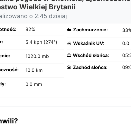
stwo Wielkiej Brytanii
alizowano o 2:45 dzisiaj
otność:
82%
☁️
Zachmurzenie:
33
r:
5.4 kph (274°)
☀️
Wskaźnik UV:
0.0
🌅
Wschód słońca:
05:
enie:
1020.0 mb
🌇
Zachód słońca:
09:
czność:
10.0 km
dy:
0.0 mm
hwili?