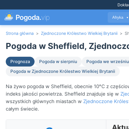
Dokła
Pogoda.
vip
Afryka
▼
Strona główna
>
Zjednoczone Królestwo Wielkiej Brytanii
>
Sh
Pogoda w Sheffield, Zjednoczo
Prognoza
Pogoda w sierpniu
Pogoda we wrześniu
Pogoda w Zjednoczone Królestwo Wielkiej Brytanii
Na żywo pogoda w Sheffield, obecnie 10°C z częścio
indeks jakości powietrza. Sheffield znajduje się w
Zje
wszystkich głównych miastach w
Zjednoczone Królest
całym świecie.
Aktu