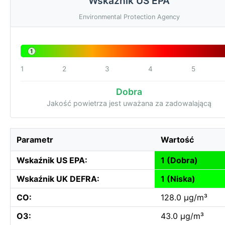
Wskaźnik US EPA
Environmental Protection Agency
1
1
2
3
4
5
Dobra
Jakość powietrza jest uważana za zadowalającą
Parametr
Wartość
Wskaźnik US EPA:
1 (Dobra)
Wskaźnik UK DEFRA:
1 (Niska)
CO:
128.0 µg/m³
O3:
43.0 µg/m³