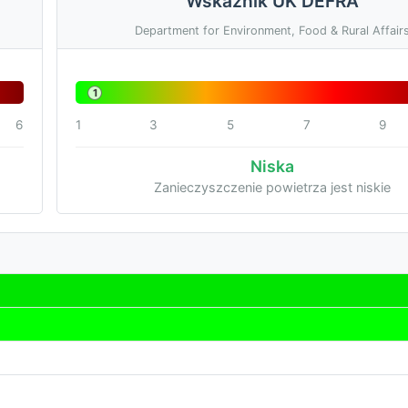
Wskaźnik UK DEFRA
Department for Environment, Food & Rural Affair
1
6
1
3
5
7
9
Niska
Zanieczyszczenie powietrza jest niskie