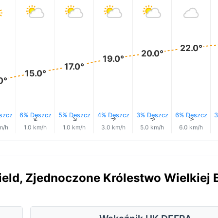
22.0°
20.0°
19.0°
17.0°
15.0°
0°
szcz
6% Deszcz
5% Deszcz
4% Deszcz
3% Deszcz
6% Deszcz
3
↑
↑
↑
↑
↑
↑
m/h
1.0 km/h
1.0 km/h
3.0 km/h
5.0 km/h
6.0 km/h
ield, Zjednoczone Królestwo Wielkiej B