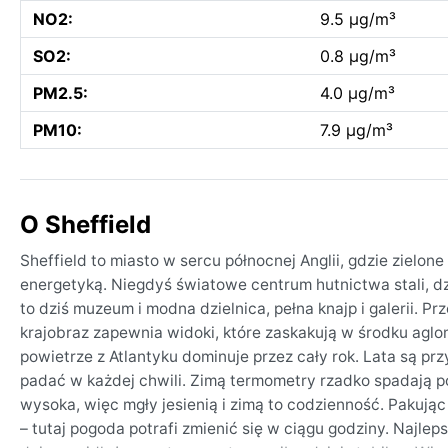
NO2:
9.5 µg/m³
SO2:
0.8 µg/m³
PM2.5:
4.0 µg/m³
PM10:
7.9 µg/m³
O Sheffield
Sheffield to miasto w sercu północnej Anglii, gdzie zielo
energetyką. Niegdyś światowe centrum hutnictwa stali, d
to dziś muzeum i modna dzielnica, pełna knajp i galerii. P
krajobraz zapewnia widoki, które zaskakują w środku aglom
powietrze z Atlantyku dominuje przez cały rok. Lata są p
padać w każdej chwili. Zimą termometry rzadko spadają pon
wysoka, więc mgły jesienią i zimą to codzienność. Pakuj
– tutaj pogoda potrafi zmienić się w ciągu godziny. Najle