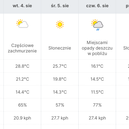
wt. 4. sie
śr. 5. sie
czw. 6. sie
p
Miejscami
Częściowe
Słonecznie
opady deszczu
Sł
zachmurzenie
w pobliżu
28.8°C
25.7°C
16.1°C
21.2°C
19.8°C
14.5°C
14.4°C
14.3°C
11.5°C
65%
57%
77%
20.9 kph
27.7 kph
27.4 kph
2