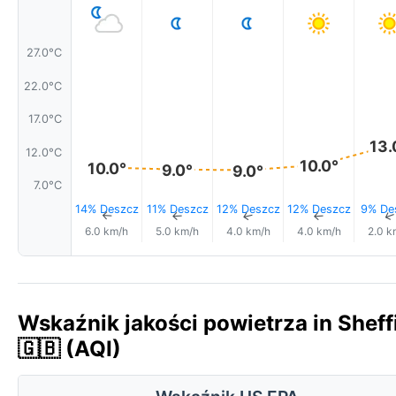
27.0°C
22.0°C
17.0°C
13.
12.0°C
10.0°
10.0°
9.0°
9.0°
7.0°C
14% Deszcz
11% Deszcz
12% Deszcz
12% Deszcz
9% De
↑
↑
↑
↑
6.0 km/h
5.0 km/h
4.0 km/h
4.0 km/h
2.0 k
Wskaźnik jakości powietrza in Sheff
🇬🇧 (AQI)