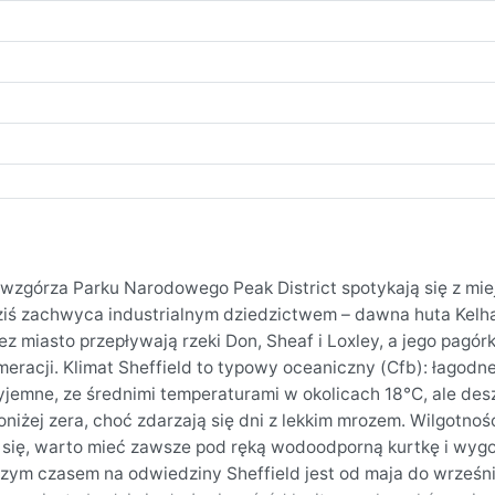
ne wzgórza Parku Narodowego Peak District spotykają się z mie
ziś zachwyca industrialnym dziedzictwem – dawna huta Kelh
rzez miasto przepływają rzeki Don, Sheaf i Loxley, a jego pagó
eracji. Klimat Sheffield to typowy oceaniczny (Cfb): łagodne
rzyjemne, ze średnimi temperaturami w okolicach 18°C, ale de
iżej zera, choć zdarzają się dni z lekkim mrozem. Wilgotność
ąc się, warto mieć zawsze pod ręką wodoodporną kurtkę i wyg
pszym czasem na odwiedziny Sheffield jest od maja do wrześni