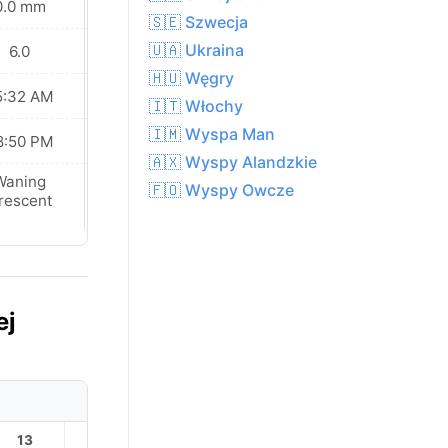
0.0 mm
0.0 mm
🇸🇪 Szwecja
🇺🇦 Ukraina
6.0
6.0
🇭🇺 Węgry
5:32 AM
05:34 AM
🇮🇹 Włochy
🇮🇲 Wyspa Man
8:50 PM
08:48 PM
🇦🇽 Wyspy Alandzkie
Waning
Waning
🇫🇴 Wyspy Owcze
rescent
Crescent
ej
13
14
15
16
17
18