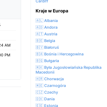
Cardiff
Kraje w Europa
🇦🇱 Albania
%
🇦🇩 Andora
🇦🇹 Austria
🇧🇪 Belgia
24 AM
🇧🇾 Białoruś
🇧🇦 Bośnia i Hercegowina
00 PM
🇧🇬 Bułgaria
🇲🇰 Była Jugosłowiańska Republika
Macedonii
🇭🇷 Chorwacja
🇲🇪 Czarnogóra
🇨🇿 Czechy
🇩🇰 Dania
🇪🇪 Estonia