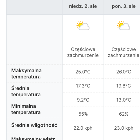
niedz. 2. sie
pon. 3. sie
Częściowe
Częściowe
zachmurzenie
zachmurzenie
Maksymalna
25.0°C
26.0°C
temperatura
17.3°C
19.8°C
Średnia
temperatura
9.2°C
13.0°C
Minimalna
temperatura
55%
62%
Średnia wilgotność
22.0 kph
23.0 kph
Maksymalny wiatr