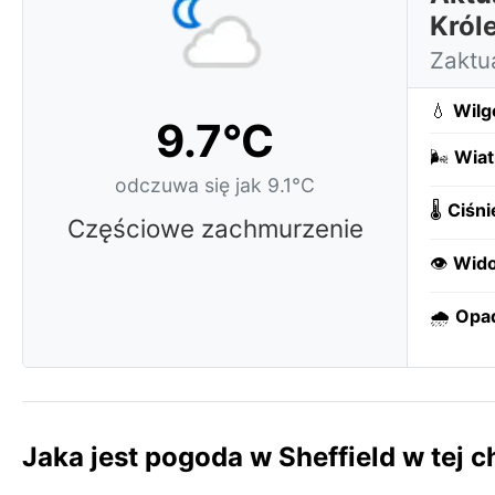
Króle
Zaktu
💧
Wilg
9.7°C
🌬️
Wiat
odczuwa się jak 9.1°C
🌡️
Ciśni
Częściowe zachmurzenie
👁️
Wido
🌧️
Opa
Jaka jest pogoda w Sheffield w tej c