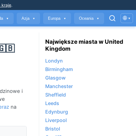
 kraje
.
🌐
yda
Azja
Europa
Oceania
▾
▼
▼
▼
▼
Największe miasta w United
🇬🇧
Kingdom
Londyn
Birmingham
Glasgow
Manchester
dzinowe i
Sheffield
we
Leeds
eraz
na
Edynburg
Liverpool
Bristol