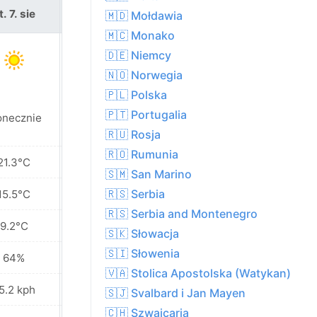
t. 7. sie
sob. 8. sie
🇲🇩 Mołdawia
🇲🇨 Monako
🇩🇪 Niemcy
🇳🇴 Norwegia
🇵🇱 Polska
Częściowe
🇵🇹 Portugalia
onecznie
zachmurzenie
🇷🇺 Rosja
🇷🇴 Rumunia
21.3°C
20.6°C
🇸🇲 San Marino
🇷🇸 Serbia
15.5°C
15.9°C
🇷🇸 Serbia and Montenegro
9.2°C
12.1°C
🇸🇰 Słowacja
🇸🇮 Słowenia
64%
71%
🇻🇦 Stolica Apostolska (Watykan)
5.2 kph
24.5 kph
🇸🇯 Svalbard i Jan Mayen
🇨🇭 Szwajcaria