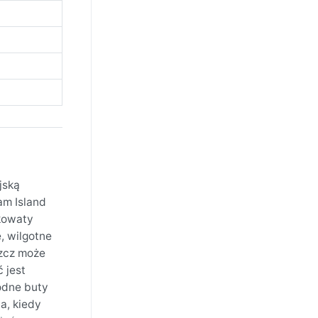
jską
am Island
rkowaty
, wilgotne
szcz może
 jest
odne buty
a, kiedy