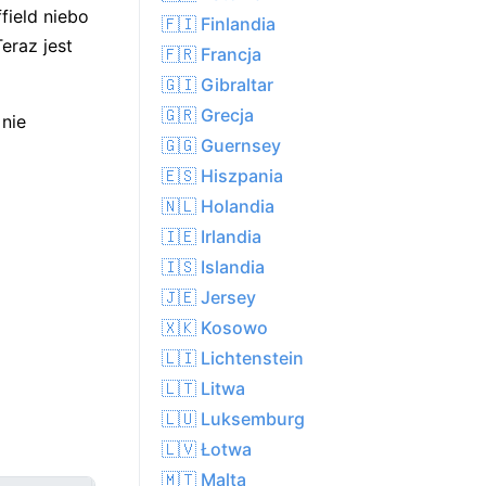
field niebo
🇫🇮 Finlandia
eraz jest
🇫🇷 Francja
🇬🇮 Gibraltar
🇬🇷 Grecja
 nie
🇬🇬 Guernsey
🇪🇸 Hiszpania
🇳🇱 Holandia
🇮🇪 Irlandia
🇮🇸 Islandia
🇯🇪 Jersey
🇽🇰 Kosowo
🇱🇮 Lichtenstein
🇱🇹 Litwa
🇱🇺 Luksemburg
🇱🇻 Łotwa
🇲🇹 Malta