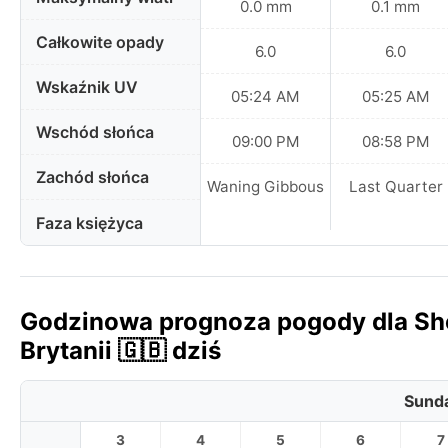
0.0 mm
0.1 mm
Całkowite opady
6.0
6.0
Wskaźnik UV
05:24 AM
05:25 AM
Wschód słońca
09:00 PM
08:58 PM
Zachód słońca
Waning Gibbous
Last Quarter
Faza księżyca
Godzinowa prognoza pogody dla Shef
Brytanii 🇬🇧 dziś
Sunda
3
4
5
6
7