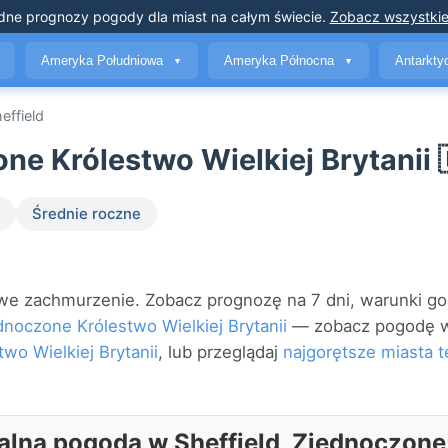
dne prognozy pogody
dla miast na całym świecie
.
Zobacz wszystkie
Ameryka Południowa
Ameryka Północna
Antarkt
▼
▼
effield
ne Królestwo Wielkiej Brytanii 
Średnie roczne
we zachmurzenie. Zobacz prognozę na 7 dni, warunki go
dnoczone Królestwo Wielkiej Brytanii
— zobacz pogodę 
wo Wielkiej Brytanii
, lub przeglądaj
najgorętsze miasta t
alna pogoda w Sheffield, Zjednoczone