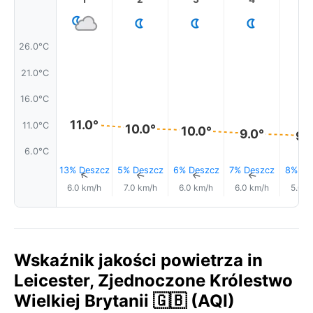
26.0°C
21.0°C
16.0°C
11.0°
11.0°C
10.0°
10.0°
9.0°
9.
6.0°C
13% Deszcz
5% Deszcz
6% Deszcz
7% Deszcz
8% De
↑
↑
↑
↑
6.0 km/h
7.0 km/h
6.0 km/h
6.0 km/h
5.0 k
Wskaźnik jakości powietrza in
Leicester, Zjednoczone Królestwo
Wielkiej Brytanii 🇬🇧 (AQI)