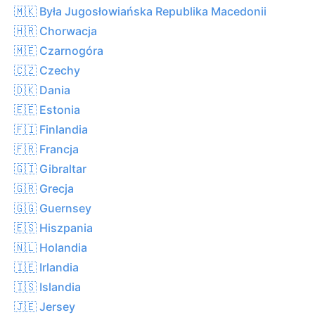
🇲🇰 Była Jugosłowiańska Republika Macedonii
🇭🇷 Chorwacja
🇲🇪 Czarnogóra
🇨🇿 Czechy
🇩🇰 Dania
🇪🇪 Estonia
🇫🇮 Finlandia
🇫🇷 Francja
🇬🇮 Gibraltar
🇬🇷 Grecja
🇬🇬 Guernsey
🇪🇸 Hiszpania
🇳🇱 Holandia
🇮🇪 Irlandia
🇮🇸 Islandia
🇯🇪 Jersey