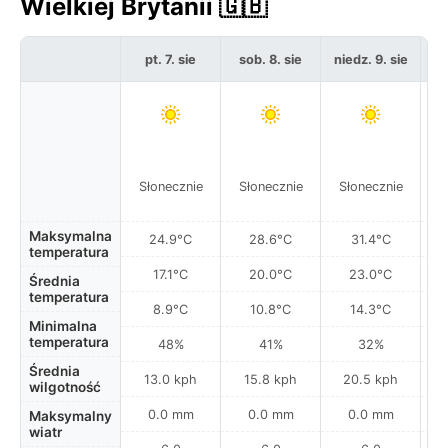
Wielkiej Brytanii 🇬🇧
pt. 7. sie
sob. 8. sie
niedz. 9. sie
po
Słonecznie
Słonecznie
Słonecznie
S
Maksymalna
24.9°C
28.6°C
31.4°C
temperatura
17.1°C
20.0°C
23.0°C
Średnia
temperatura
8.9°C
10.8°C
14.3°C
Minimalna
temperatura
48%
41%
32%
Średnia
13.0 kph
15.8 kph
20.5 kph
wilgotność
0.0 mm
0.0 mm
0.0 mm
Maksymalny
wiatr