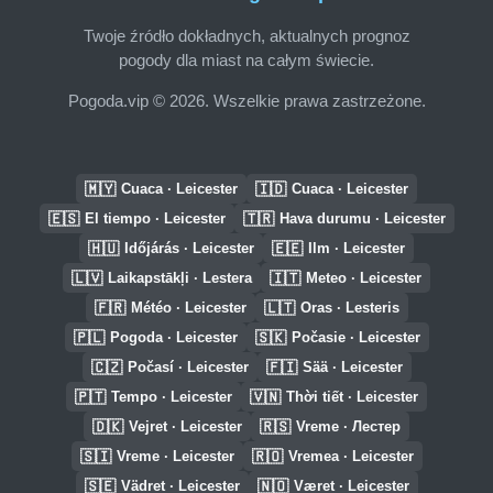
Twoje źródło dokładnych, aktualnych prognoz
pogody dla miast na całym świecie.
Pogoda.vip © 2026. Wszelkie prawa zastrzeżone.
🇲🇾
🇮🇩
Cuaca · Leicester
Cuaca · Leicester
🇪🇸
🇹🇷
El tiempo · Leicester
Hava durumu · Leicester
🇭🇺
🇪🇪
Időjárás · Leicester
Ilm · Leicester
🇱🇻
🇮🇹
Laikapstākļi · Lestera
Meteo · Leicester
🇫🇷
🇱🇹
Météo · Leicester
Oras · Lesteris
🇵🇱
🇸🇰
Pogoda · Leicester
Počasie · Leicester
🇨🇿
🇫🇮
Počasí · Leicester
Sää · Leicester
🇵🇹
🇻🇳
Tempo · Leicester
Thời tiết · Leicester
🇩🇰
🇷🇸
Vejret · Leicester
Vreme · Лестер
🇸🇮
🇷🇴
Vreme · Leicester
Vremea · Leicester
🇸🇪
🇳🇴
Vädret · Leicester
Været · Leicester