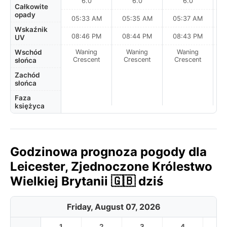
6.0
6.0
6.0
Całkowite
opady
05:33 AM
05:35 AM
05:37 AM
0
Wskaźnik
08:46 PM
08:44 PM
08:43 PM
UV
Wschód
Waning
Waning
Waning
N
Crescent
Crescent
Crescent
słońca
Zachód
słońca
Faza
księżyca
Godzinowa prognoza pogody dla
Leicester, Zjednoczone Królestwo
Wielkiej Brytanii 🇬🇧 dziś
Friday, August 07, 2026
1
2
3
4
5