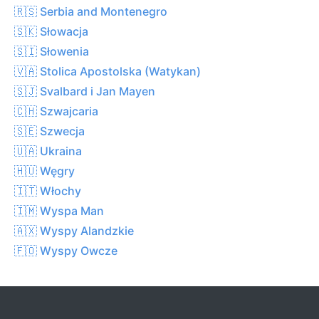
🇷🇸 Serbia and Montenegro
🇸🇰 Słowacja
🇸🇮 Słowenia
🇻🇦 Stolica Apostolska (Watykan)
🇸🇯 Svalbard i Jan Mayen
🇨🇭 Szwajcaria
🇸🇪 Szwecja
🇺🇦 Ukraina
🇭🇺 Węgry
🇮🇹 Włochy
🇮🇲 Wyspa Man
🇦🇽 Wyspy Alandzkie
🇫🇴 Wyspy Owcze