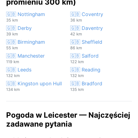
promieniu 300 km)
🇬🇧 Nottingham
🇬🇧 Coventry
35 km
36 km
🇬🇧 Derby
🇬🇧 Daventry
39 km
42 km
🇬🇧 Birmingham
🇬🇧 Sheffield
55 km
86 km
🇬🇧 Manchester
🇬🇧 Salford
119 km
122 km
🇬🇧 Leeds
🇬🇧 Reading
132 km
132 km
🇬🇧 Kingston upon Hull
🇬🇧 Bradford
134 km
135 km
Pogoda w Leicester — Najczęściej
zadawane pytania