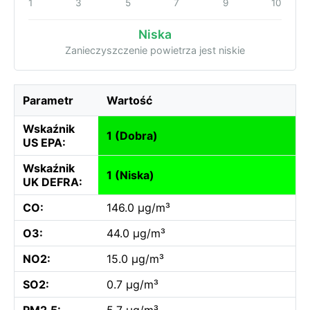
1
3
5
7
9
10
Niska
Zanieczyszczenie powietrza jest niskie
Parametr
Wartość
Wskaźnik
1 (Dobra)
US EPA:
Wskaźnik
1 (Niska)
UK DEFRA:
CO:
146.0 µg/m³
O3:
44.0 µg/m³
NO2:
15.0 µg/m³
SO2:
0.7 µg/m³
PM2.5:
5.7 µg/m³