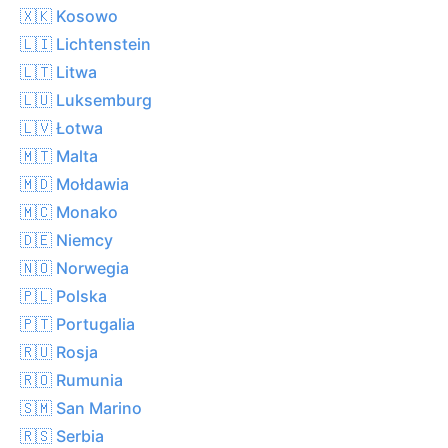
🇽🇰 Kosowo
🇱🇮 Lichtenstein
🇱🇹 Litwa
🇱🇺 Luksemburg
🇱🇻 Łotwa
🇲🇹 Malta
🇲🇩 Mołdawia
🇲🇨 Monako
🇩🇪 Niemcy
🇳🇴 Norwegia
🇵🇱 Polska
🇵🇹 Portugalia
🇷🇺 Rosja
🇷🇴 Rumunia
🇸🇲 San Marino
🇷🇸 Serbia