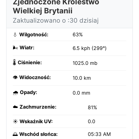
Zjednoczone Królestwo
Wielkiej Brytanii
Zaktualizowano o :30 dzisiaj
💧
Wilgotność:
63%
🌬️
Wiatr:
6.5 kph (299°)
🌡️
Ciśnienie:
1025.0 mb
👁️
Widoczność:
10.0 km
🌧️
Opady:
0.0 mm
☁️
Zachmurzenie:
81%
☀️
Wskaźnik UV:
0.0
🌅
Wschód słońca:
05:33 AM