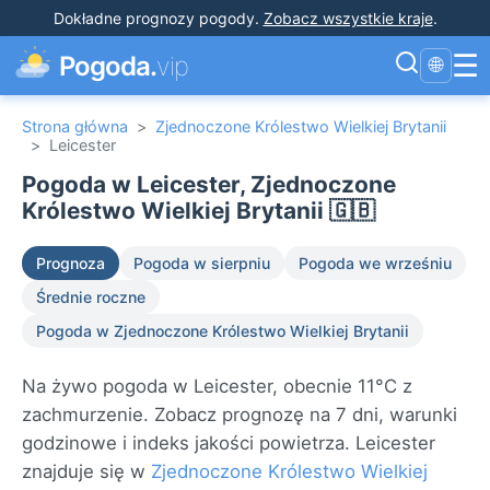
Dokładne prognozy pogody
.
Zobacz wszystkie kraje
.
☰
Pogoda.
vip
🌐
Strona główna
>
Zjednoczone Królestwo Wielkiej Brytanii
>
Leicester
Pogoda w Leicester, Zjednoczone
Królestwo Wielkiej Brytanii 🇬🇧
Prognoza
Pogoda w sierpniu
Pogoda we wrześniu
Średnie roczne
Pogoda w Zjednoczone Królestwo Wielkiej Brytanii
Na żywo pogoda w Leicester, obecnie 11°C z
zachmurzenie. Zobacz prognozę na 7 dni, warunki
godzinowe i indeks jakości powietrza. Leicester
znajduje się w
Zjednoczone Królestwo Wielkiej