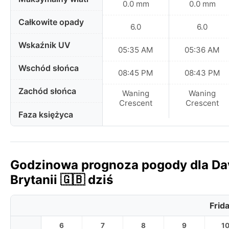
0.0 mm
0.0 mm
Całkowite opady
6.0
6.0
Wskaźnik UV
05:35 AM
05:36 AM
Wschód słońca
08:45 PM
08:43 PM
Zachód słońca
Waning
Waning
Crescent
Crescent
Faza księżyca
Godzinowa prognoza pogody dla Dav
Brytanii 🇬🇧 dziś
Frid
6
7
8
9
1