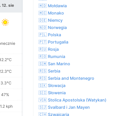
. 12. sie
czw. 13. sie
🇲🇩 Mołdawia
🇲🇨 Monako
🇩🇪 Niemcy
🇳🇴 Norwegia
🇵🇱 Polska
🇵🇹 Portugalia
onecznie
Słonecznie
🇷🇺 Rosja
🇷🇴 Rumunia
32.2°C
32.9°C
🇸🇲 San Marino
🇷🇸 Serbia
22.3°C
25.1°C
🇷🇸 Serbia and Montenegro
13.3°C
18.2°C
🇸🇰 Słowacja
🇸🇮 Słowenia
47%
40%
🇻🇦 Stolica Apostolska (Watykan)
1.2 kph
14.0 kph
🇸🇯 Svalbard i Jan Mayen
🇨🇭 Szwajcaria