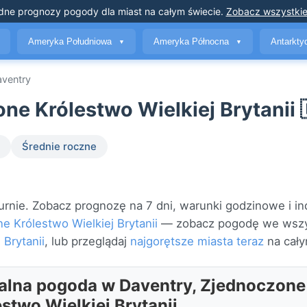
dne prognozy pogody
dla miast na całym świecie
.
Zobacz wszystkie
Ameryka Południowa
Ameryka Północna
Antarkt
▼
▼
ventry
e Królestwo Wielkiej Brytanii 
Średnie roczne
nie. Zobacz prognozę na 7 dni, warunki godzinowe i in
e Królestwo Wielkiej Brytanii
— zobacz pogodę we wszy
Brytanii
, lub przeglądaj
najgorętsze miasta teraz
na cały
alna pogoda w Daventry, Zjednoczone
stwo Wielkiej Brytanii