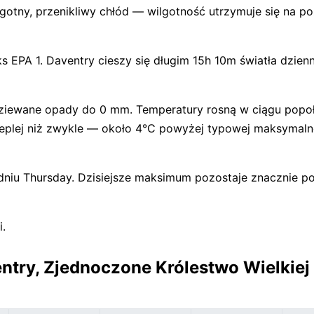
ilgotny, przenikliwy chłód — wilgotność utrzymuje się na p
s EPA 1. Daventry cieszy się długim 15h 10m światła dzien
iewane opady do 0 mm. Temperatury rosną w ciągu popoł
 cieplej niż zwykle — około 4°C powyżej typowej maksymaln
 dniu Thursday. Dzisiejsze maksimum pozostaje znacznie po
i.
ntry, Zjednoczone Królestwo Wielkiej