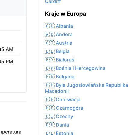
Cardiff
Kraje w Europa
🇦🇱 Albania
🇦🇩 Andora
🇦🇹 Austria
35 AM
🇧🇪 Belgia
🇧🇾 Białoruś
45 PM
🇧🇦 Bośnia i Hercegowina
🇧🇬 Bułgaria
🇲🇰 Była Jugosłowiańska Republika
Macedonii
🇭🇷 Chorwacja
🇲🇪 Czarnogóra
🇨🇿 Czechy
🇩🇰 Dania
mperatura
🇪🇪 Estonia