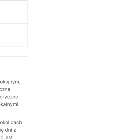
pokojnym,
iczne
toryczne
okalnymi
 okolicach
ę dni z
ć jest