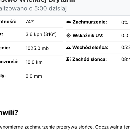
alizowano o 5:00 dzisiaj
otność:
74%
☁️
Zachmurzenie:
0%
r:
3.6 kph (316°)
☀️
Wskaźnik UV:
0.0
🌅
Wschód słońca:
05:
enie:
1025.0 mb
🌇
Zachód słońca:
08:
czność:
10.0 km
dy:
0.0 mm
hwili?
erównomierne zachmurzenie przerywa słońce. Odczuwalna te