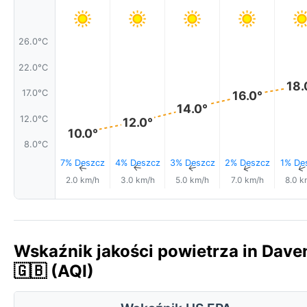
26.0°C
22.0°C
18.
17.0°C
16.0°
14.0°
12.0°C
12.0°
10.0°
8.0°C
7% Deszcz
4% Deszcz
3% Deszcz
2% Deszcz
1% De
↑
↑
↑
↑
2.0 km/h
3.0 km/h
5.0 km/h
7.0 km/h
8.0 k
Wskaźnik jakości powietrza in Daven
🇬🇧 (AQI)