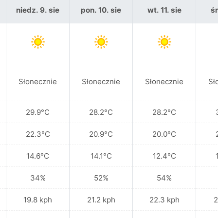
niedz. 9. sie
pon. 10. sie
wt. 11. sie
śr
Słonecznie
Słonecznie
Słonecznie
Sł
29.9°C
28.2°C
28.2°C
22.3°C
20.9°C
20.0°C
14.6°C
14.1°C
12.4°C
34%
52%
54%
19.8 kph
21.2 kph
22.3 kph
2