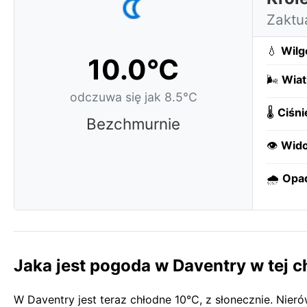
Zaktu
💧
Wilg
10.0°C
🌬️
Wiat
odczuwa się jak 8.5°C
🌡️
Ciśni
Bezchmurnie
👁️
Wido
🌧️
Opa
Jaka jest pogoda w Daventry w tej c
W Daventry jest teraz chłodne 10°C, z słonecznie. Ni