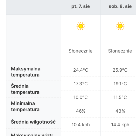
pt. 7. sie
sob. 8. sie
Słonecznie
Słonecznie
Maksymalna
24.4°C
25.9°C
temperatura
17.3°C
19.1°C
Średnia
temperatura
10.0°C
11.5°C
Minimalna
temperatura
46%
43%
Średnia wilgotność
10.4 kph
14.4 kph
Maksymalny wiatr