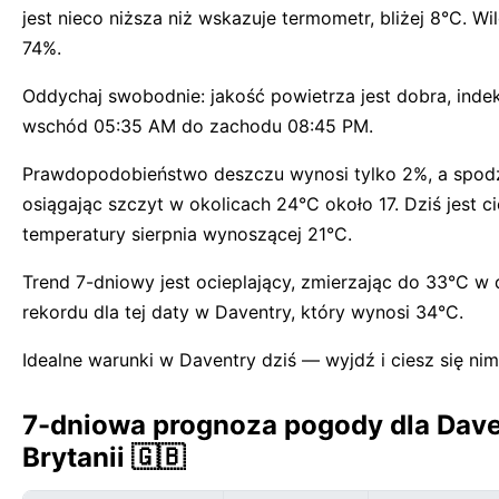
jest nieco niższa niż wskazuje termometr, bliżej 8°C. W
74%.
Oddychaj swobodnie: jakość powietrza jest dobra, indek
wschód 05:35 AM do zachodu 08:45 PM.
Prawdopodobieństwo deszczu wynosi tylko 2%, a spodz
osiągając szczyt w okolicach 24°C około 17. Dziś jest
temperatury sierpnia wynoszącej 21°C.
Trend 7-dniowy jest ocieplający, zmierzając do 33°C w
rekordu dla tej daty w Daventry, który wynosi 34°C.
Idealne warunki w Daventry dziś — wyjdź i ciesz się nim
7-dniowa prognoza pogody dla Dave
Brytanii 🇬🇧