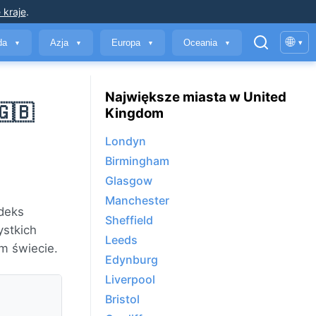
 kraje
.
🌐
yda
Azja
Europa
Oceania
▾
▼
▼
▼
▼
Największe miasta w United
🇬🇧
Kingdom
Londyn
Birmingham
Glasgow
Manchester
deks
Sheffield
stkich
Leeds
m świecie.
Edynburg
Liverpool
Bristol