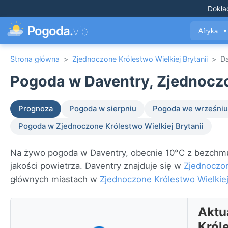
Dokła
Pogoda.
vip
Afryka
▼
Strona główna
>
Zjednoczone Królestwo Wielkiej Brytanii
>
Da
Pogoda w Daventry, Zjednoczon
Prognoza
Pogoda w sierpniu
Pogoda we wrześniu
Pogoda w Zjednoczone Królestwo Wielkiej Brytanii
Na żywo pogoda w Daventry, obecnie 10°C z bezchmur
jakości powietrza. Daventry znajduje się w
Zjednoczon
głównych miastach w
Zjednoczone Królestwo Wielkiej 
Aktu
Króle