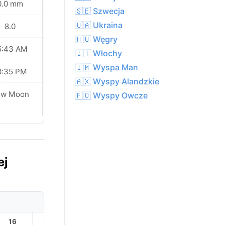
0.0 mm
0.0 mm
🇸🇪 Szwecja
🇺🇦 Ukraina
8.0
8.0
🇭🇺 Węgry
5:43 AM
05:45 AM
🇮🇹 Włochy
🇮🇲 Wyspa Man
8:35 PM
08:34 PM
🇦🇽 Wyspy Alandzkie
ew Moon
New Moon
🇫🇴 Wyspy Owcze
ej
16
17
18
19
20
21