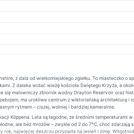
hire, z dala od wielkomiejskiego zgiełku. To miasteczko o s
kami. Z daleka widać wieżę kościoła Świętego Krzyża, a okol
je się malowniczy zbiornik wodny Drayton Reservoir oraz his
zebojem, ma urokliwe centrum z wiktoriańską architekturą i l
snym rytmem – ciszej, wolniej i bardziej kameralnie.
acji Köppena. Lata są łagodne, ze średnimi temperaturami w
łodne, ale bez mrozów – zwykle od 2 do 7°C, choć zdarzają si
 rok, najwięcej deszczu przypada na jesień i zimę. Wilgotnoś