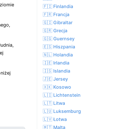
oziomie
🇫🇮 Finlandia
🇫🇷 Francja
🇬🇮 Gibraltar
nego,
🇬🇷 Grecja
🇬🇬 Guernsey
udnia,
🇪🇸 Hiszpania
ej
🇳🇱 Holandia
🇮🇪 Irlandia
🇮🇸 Islandia
niżej
🇯🇪 Jersey
🇽🇰 Kosowo
🇱🇮 Lichtenstein
🇱🇹 Litwa
🇱🇺 Luksemburg
🇱🇻 Łotwa
🇲🇹 Malta