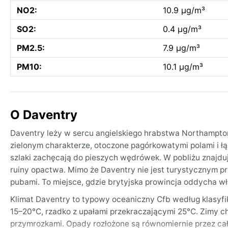
NO2:
10.9 µg/m³
SO2:
0.4 µg/m³
PM2.5:
7.9 µg/m³
PM10:
10.1 µg/m³
O Daventry
Daventry leży w sercu angielskiego hrabstwa Northamptons
zielonym charakterze, otoczone pagórkowatymi polami i łą
szlaki zachęcają do pieszych wędrówek. W pobliżu znajdu
ruiny opactwa. Mimo że Daventry nie jest turystycznym pr
pubami. To miejsce, gdzie brytyjska prowincja oddycha wła
Klimat Daventry to typowy oceaniczny Cfb według klasyfik
15–20°C, rzadko z upałami przekraczającymi 25°C. Zimy ch
przymrozkami. Opady rozłożone są równomiernie przez cały