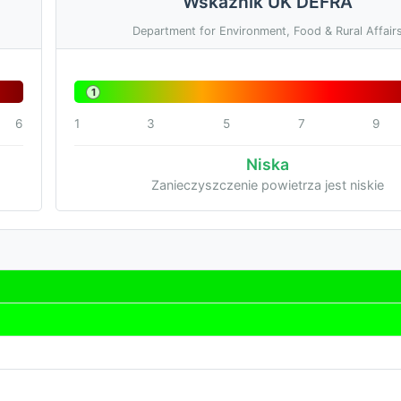
Wskaźnik UK DEFRA
Department for Environment, Food & Rural Affair
1
6
1
3
5
7
9
Niska
Zanieczyszczenie powietrza jest niskie