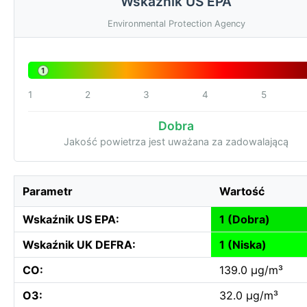
Wskaźnik US EPA
Environmental Protection Agency
1
1
2
3
4
5
Dobra
Jakość powietrza jest uważana za zadowalającą
Parametr
Wartość
Wskaźnik US EPA:
1 (Dobra)
Wskaźnik UK DEFRA:
1 (Niska)
CO:
139.0 µg/m³
O3:
32.0 µg/m³