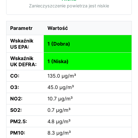
Zanieczyszczenie powietrza jest niskie
Parametr
Wartość
Wskaźnik
1 (Dobra)
US EPA:
Wskaźnik
1 (Niska)
UK DEFRA:
CO:
135.0 µg/m³
O3:
45.0 µg/m³
NO2:
10.7 µg/m³
SO2:
0.7 µg/m³
PM2.5:
4.8 µg/m³
PM10:
8.3 µg/m³