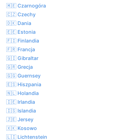
🇲🇪 Czarnogóra
🇨🇿 Czechy
🇩🇰 Dania
🇪🇪 Estonia
🇫🇮 Finlandia
🇫🇷 Francja
🇬🇮 Gibraltar
🇬🇷 Grecja
🇬🇬 Guernsey
🇪🇸 Hiszpania
🇳🇱 Holandia
🇮🇪 Irlandia
🇮🇸 Islandia
🇯🇪 Jersey
🇽🇰 Kosowo
🇱🇮 Lichtenstein