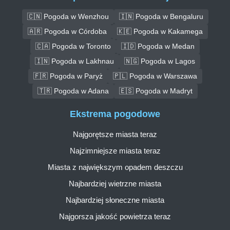
🇨🇳 Pogoda w Wenzhou
🇮🇳 Pogoda w Bengaluru
🇦🇷 Pogoda w Córdoba
🇰🇪 Pogoda w Kakamega
🇨🇦 Pogoda w Toronto
🇮🇩 Pogoda w Medan
🇮🇳 Pogoda w Lakhnau
🇳🇬 Pogoda w Lagos
🇫🇷 Pogoda w Paryż
🇵🇱 Pogoda w Warszawa
🇹🇷 Pogoda w Adana
🇪🇸 Pogoda w Madryt
Ekstrema pogodowe
Najgorętsze miasta teraz
Najzimniejsze miasta teraz
Miasta z największym opadem deszczu
Najbardziej wietrzne miasta
Najbardziej słoneczne miasta
Najgorsza jakość powietrza teraz