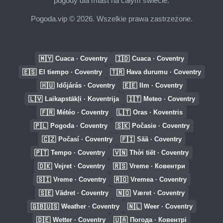
pogody dla miast na całym świecie.
Pogoda.vip © 2026. Wszelkie prawa zastrzeżone.
🇲🇾
🇮🇩
Cuaca · Coventry
Cuaca · Coventry
🇪🇸
🇹🇷
El tiempo · Coventry
Hava durumu · Coventry
🇭🇺
🇪🇪
Időjárás · Coventry
Ilm · Coventry
🇱🇻
🇮🇹
Laikapstākļi · Koventrija
Meteo · Coventry
🇫🇷
🇱🇹
Météo · Coventry
Oras · Koventris
🇵🇱
🇸🇰
Pogoda · Coventry
Počasie · Coventry
🇨🇿
🇫🇮
Počasí · Coventry
Sää · Coventry
🇵🇹
🇻🇳
Tempo · Coventry
Thời tiết · Coventry
🇩🇰
🇷🇸
Vejret · Coventry
Vreme · Ковентри
🇸🇮
🇷🇴
Vreme · Coventry
Vremea · Coventry
🇸🇪
🇳🇴
Vädret · Coventry
Været · Coventry
🇬🇧🇺🇸
🇳🇱
Weather · Coventry
Weer · Coventry
🇩🇪
🇺🇦
Wetter · Coventry
Погода · Ковентрі