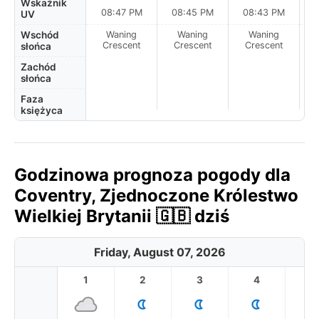
Wskaźnik
08:47 PM
08:45 PM
08:43 PM
UV
Wschód
Waning
Waning
Waning
N
Crescent
Crescent
Crescent
słońca
Zachód
słońca
Faza
księżyca
Godzinowa prognoza pogody dla
Coventry, Zjednoczone Królestwo
Wielkiej Brytanii 🇬🇧 dziś
Friday, August 07, 2026
1
2
3
4
5