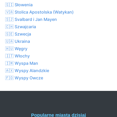
🇸🇮 Słowenia
🇻🇦 Stolica Apostolska (Watykan)
🇸🇯 Svalbard i Jan Mayen
🇨🇭 Szwajcaria
🇸🇪 Szwecja
🇺🇦 Ukraina
🇭🇺 Węgry
🇮🇹 Włochy
🇮🇲 Wyspa Man
🇦🇽 Wyspy Alandzkie
🇫🇴 Wyspy Owcze
Popularne miasta dzisiaj