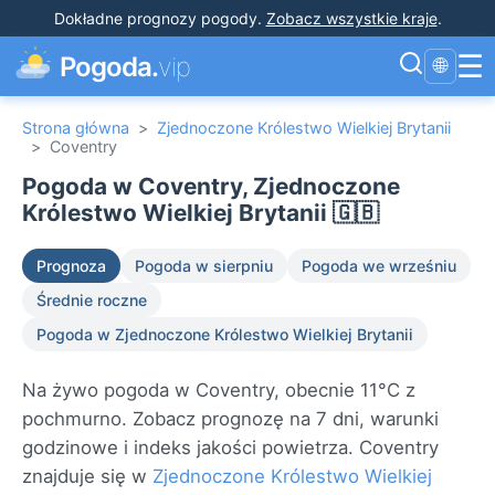
Dokładne prognozy pogody
.
Zobacz wszystkie kraje
.
☰
Pogoda.
vip
🌐
Strona główna
>
Zjednoczone Królestwo Wielkiej Brytanii
>
Coventry
Pogoda w Coventry, Zjednoczone
Królestwo Wielkiej Brytanii 🇬🇧
Prognoza
Pogoda w sierpniu
Pogoda we wrześniu
Średnie roczne
Pogoda w Zjednoczone Królestwo Wielkiej Brytanii
Na żywo pogoda w Coventry, obecnie 11°C z
pochmurno. Zobacz prognozę na 7 dni, warunki
godzinowe i indeks jakości powietrza. Coventry
znajduje się w
Zjednoczone Królestwo Wielkiej