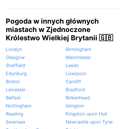
Pogoda w innych głównych
miastach w Zjednoczone
Królestwo Wielkiej Brytanii 🇬🇧
Londyn
Birmingham
Glasgow
Manchester
Sheffield
Leeds
Edynburg
Liverpool
Bristol
Cardiff
Leicester
Bradford
Belfast
Birkenhead
Nottingham
Islington
Reading
Kingston upon Hull
Swansea
Newcastle upon Tyne