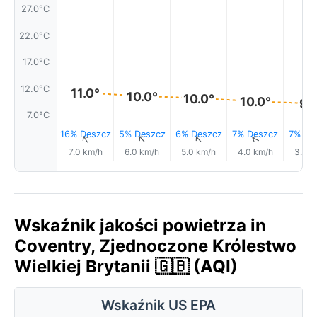
27.0°C
22.0°C
17.0°C
12.0°C
11.0°
10.0°
10.0°
10.0°
9.
7.0°C
16% Deszcz
5% Deszcz
6% Deszcz
7% Deszcz
7% De
↑
↑
↑
↑
7.0 km/h
6.0 km/h
5.0 km/h
4.0 km/h
3.0 k
Wskaźnik jakości powietrza in
Coventry, Zjednoczone Królestwo
Wielkiej Brytanii 🇬🇧 (AQI)
Wskaźnik US EPA