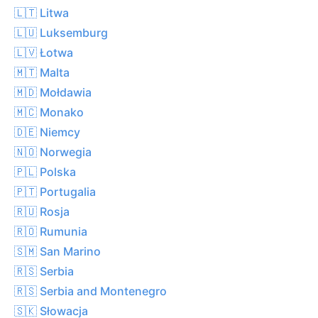
🇱🇹 Litwa
🇱🇺 Luksemburg
🇱🇻 Łotwa
🇲🇹 Malta
🇲🇩 Mołdawia
🇲🇨 Monako
🇩🇪 Niemcy
🇳🇴 Norwegia
🇵🇱 Polska
🇵🇹 Portugalia
🇷🇺 Rosja
🇷🇴 Rumunia
🇸🇲 San Marino
🇷🇸 Serbia
🇷🇸 Serbia and Montenegro
🇸🇰 Słowacja