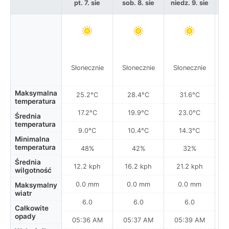
pt. 7. sie
sob. 8. sie
niedz. 9. sie
po
Słonecznie
Słonecznie
Słonecznie
S
Maksymalna
25.2°C
28.4°C
31.6°C
temperatura
17.2°C
19.9°C
23.0°C
Średnia
temperatura
9.0°C
10.4°C
14.3°C
Minimalna
temperatura
48%
42%
32%
Średnia
12.2 kph
16.2 kph
21.2 kph
wilgotność
0.0 mm
0.0 mm
0.0 mm
Maksymalny
wiatr
6.0
6.0
6.0
Całkowite
opady
05:36 AM
05:37 AM
05:39 AM