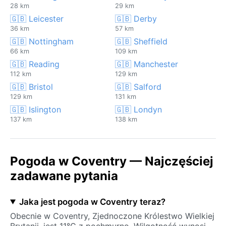
28 km
29 km
🇬🇧 Leicester
🇬🇧 Derby
36 km
57 km
🇬🇧 Nottingham
🇬🇧 Sheffield
66 km
109 km
🇬🇧 Reading
🇬🇧 Manchester
112 km
129 km
🇬🇧 Bristol
🇬🇧 Salford
129 km
131 km
🇬🇧 Islington
🇬🇧 Londyn
137 km
138 km
Pogoda w Coventry — Najczęściej
zadawane pytania
Jaka jest pogoda w Coventry teraz?
Obecnie w Coventry, Zjednoczone Królestwo Wielkiej
Brytanii, jest 11°C z pochmurno. Wilgotność wynosi