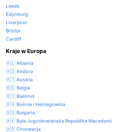
Leeds
Edynburg
Liverpool
Bristol
Cardiff
Kraje w Europa
🇦🇱 Albania
🇦🇩 Andora
🇦🇹 Austria
🇧🇪 Belgia
🇧🇾 Białoruś
🇧🇦 Bośnia i Hercegowina
🇧🇬 Bułgaria
🇲🇰 Była Jugosłowiańska Republika Macedonii
🇭🇷 Chorwacja