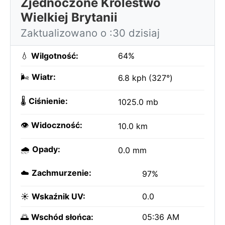
Zjednoczone Królestwo
Wielkiej Brytanii
Zaktualizowano o :30 dzisiaj
💧
Wilgotność:
64%
🌬️
Wiatr:
6.8 kph (327°)
🌡️
Ciśnienie:
1025.0 mb
👁️
Widoczność:
10.0 km
🌧️
Opady:
0.0 mm
☁️
Zachmurzenie:
97%
☀️
Wskaźnik UV:
0.0
🌅
Wschód słońca:
05:36 AM