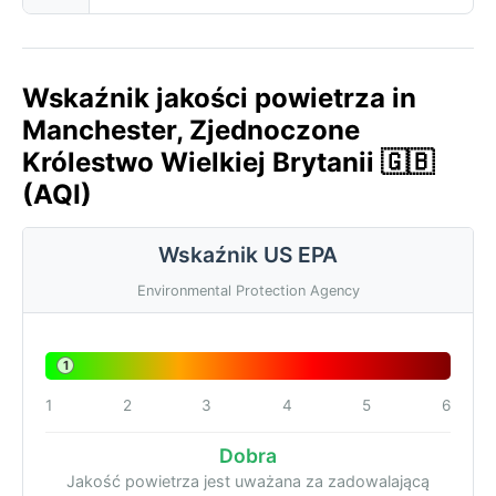
Wskaźnik jakości powietrza in
Manchester, Zjednoczone
Królestwo Wielkiej Brytanii 🇬🇧
(AQI)
Wskaźnik US EPA
Environmental Protection Agency
1
1
2
3
4
5
6
Dobra
Jakość powietrza jest uważana za zadowalającą