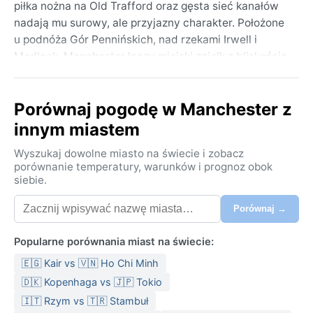
piłka nożna na Old Trafford oraz gęsta sieć kanałów
nadają mu surowy, ale przyjazny charakter. Położone
u podnóża Gór Pennińskich, nad rzekami Irwell i
Medlock, Manchester łączy miejski zgiełk z bliskością
zielonych wzgórz i parków, jak choćby Heaton Park.
Klimat oceaniczny (Cfb) oznacza łagodne lata ze
Porównaj pogodę w Manchester z
średnią temperaturą około 20°C i chłodne zimy, gdy
innym miastem
termometry rzadko spadają poniżej zera, ale często
oscylują wokół 5°C. Opady są rozłożone równomiernie
Wyszukaj dowolne miasto na świecie i zobacz
przez cały rok — średnio 800 mm rocznie — a
porównanie temperatury, warunków i prognoz obok
siebie.
wilgotność powietrza regularnie przekracza 80%.
Wiosną i jesienią przeważają deszcze przelotne i
Porównaj →
wietrzne dni; zimą zdarzają się przymrozki, mgła, a
czasem lekki śnieg, który jednak szybko topnieje.
Popularne porównania miast na świecie:
Pakując się, warto postawić na warstwy,
🇪🇬 Kair vs 🇻🇳 Ho Chi Minh
nieprzemakalną kurtkę i solidne obuwie, bo pogoda
potrafi zmienić się w ciągu godziny.
🇩🇰 Kopenhaga vs 🇯🇵 Tokio
🇮🇹 Rzym vs 🇹🇷 Stambuł
Najlepszym czasem na odwiedzenie Manchesteru