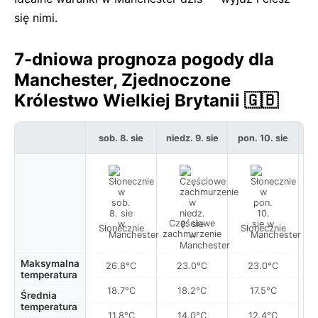
się nimi.
7-dniowa prognoza pogody dla
Manchester, Zjednoczone
Królestwo Wielkiej Brytanii 🇬🇧
sob. 8. sie
niedz. 9. sie
pon. 10. sie
w
Częściowe
Słonecznie
Słonecznie
S
zachmurzenie
Maksymalna
26.8°C
23.0°C
23.0°C
temperatura
18.7°C
18.2°C
17.5°C
Średnia
temperatura
11.8°C
14.0°C
12.4°C