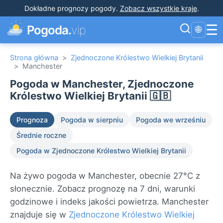
Dokładne prognozy pogody
.
Zobacz wszystkie kraje
.
☰
Pogoda.
vip
🌐
Strona główna
>
Zjednoczone Królestwo Wielkiej Brytanii
>
Manchester
Pogoda w Manchester, Zjednoczone
Królestwo Wielkiej Brytanii 🇬🇧
Prognoza
Pogoda w sierpniu
Pogoda we wrześniu
Średnie roczne
Pogoda w Zjednoczone Królestwo Wielkiej Brytanii
Na żywo pogoda w Manchester, obecnie 27°C z
słonecznie. Zobacz prognozę na 7 dni, warunki
godzinowe i indeks jakości powietrza. Manchester
znajduje się w
Zjednoczone Królestwo Wielkiej