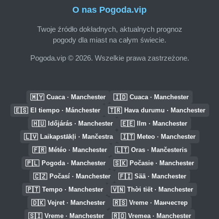
O nas Pogoda.vip
Twoje źródło dokładnych, aktualnych prognoz
pogody dla miast na całym świecie.
Pogoda.vip © 2026. Wszelkie prawa zastrzeżone.
🇲🇾
🇮🇩
Cuaca · Manchester
Cuaca · Manchester
🇪🇸
🇹🇷
El tiempo · Mánchester
Hava durumu · Manchester
🇭🇺
🇪🇪
Időjárás · Manchester
Ilm · Manchester
🇱🇻
🇮🇹
Laikapstākļi · Mančestra
Meteo · Manchester
🇫🇷
🇱🇹
Météo · Manchester
Oras · Mančesteris
🇵🇱
🇸🇰
Pogoda · Manchester
Počasie · Manchester
🇨🇿
🇫🇮
Počasí · Manchester
Sää · Manchester
🇵🇹
🇻🇳
Tempo · Manchester
Thời tiết · Manchester
🇩🇰
🇷🇸
Vejret · Manchester
Vreme · Манчестер
🇸🇮
🇷🇴
Vreme · Manchester
Vremea · Manchester