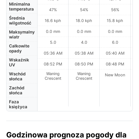
Minimalna
temperatura
47%
54%
56%
Średnia
16.6 kph
18.0 kph
15.8 kph
wilgotność
0.0 mm
0.0 mm
0.0 mm
Maksymalny
wiatr
5.0
4.0
6.0
Całkowite
opady
05:36 AM
05:38 AM
05:40 AM
0
Wskaźnik
08:52 PM
08:50 PM
08:48 PM
UV
Wschód
Waning
Waning
New Moon
N
Crescent
Crescent
słońca
Zachód
słońca
Faza
księżyca
Godzinowa prognoza pogody dla