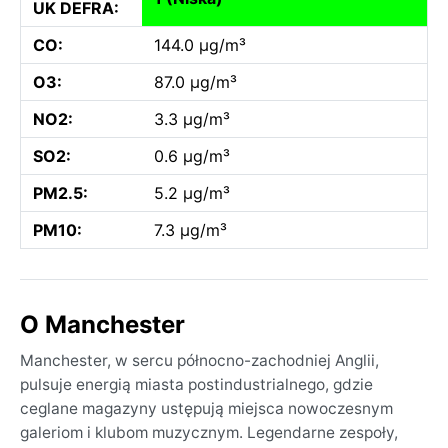
UK DEFRA:
CO:
144.0 µg/m³
O3:
87.0 µg/m³
NO2:
3.3 µg/m³
SO2:
0.6 µg/m³
PM2.5:
5.2 µg/m³
PM10:
7.3 µg/m³
O Manchester
Manchester, w sercu północno-zachodniej Anglii,
pulsuje energią miasta postindustrialnego, gdzie
ceglane magazyny ustępują miejsca nowoczesnym
galeriom i klubom muzycznym. Legendarne zespoły,