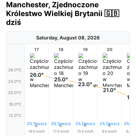
Manchester, Zjednoczone
Królestwo Wielkiej Brytanii 🇬🇧
dziś
Saturday, August 08, 2026
17
18
19
20
2
28.0°C
26.0°
25.0°
24.0°C
23.0°
21.0°
20.0°C
18.
16.0°C
12.0°C
2% Deszcz
3% Deszcz
2% Deszcz
2% Deszcz
3% De
↑
↑
↑
↑
16.0 km/h
17.0 km/h
15.0 km/h
9.0 km/h
6.0 k