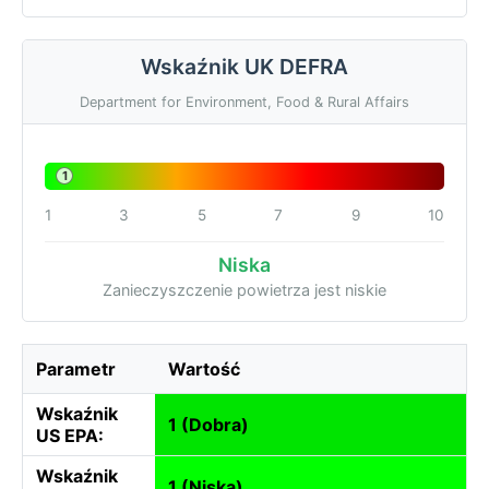
Wskaźnik UK DEFRA
Department for Environment, Food & Rural Affairs
1
1
3
5
7
9
10
Niska
Zanieczyszczenie powietrza jest niskie
Parametr
Wartość
Wskaźnik
1 (Dobra)
US EPA:
Wskaźnik
1 (Niska)