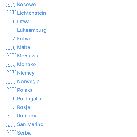
🇽🇰 Kosowo
🇱🇮 Lichtenstein
🇱🇹 Litwa
🇱🇺 Luksemburg
🇱🇻 Łotwa
🇲🇹 Malta
🇲🇩 Mołdawia
🇲🇨 Monako
🇩🇪 Niemcy
🇳🇴 Norwegia
🇵🇱 Polska
🇵🇹 Portugalia
🇷🇺 Rosja
🇷🇴 Rumunia
🇸🇲 San Marino
🇷🇸 Serbia