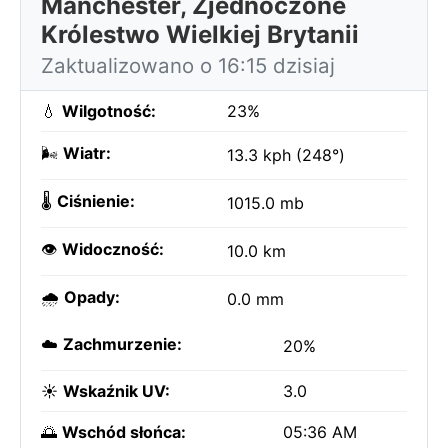
Manchester, Zjednoczone
Królestwo Wielkiej Brytanii
Zaktualizowano o 16:15 dzisiaj
💧
Wilgotność:
23%
🌬️
Wiatr:
13.3 kph (248°)
🌡️
Ciśnienie:
1015.0 mb
👁️
Widoczność:
10.0 km
🌧️
Opady:
0.0 mm
☁️
Zachmurzenie:
20%
☀️
Wskaźnik UV:
3.0
🌅
Wschód słońca:
05:36 AM