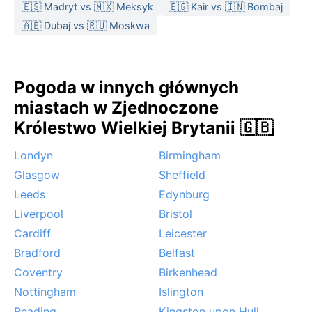
🇪🇸 Madryt vs 🇲🇽 Meksyk
🇪🇬 Kair vs 🇮🇳 Bombaj
pod kątem pogody jest późna wiosna od maja do
wczesnej jesieni we wrześniu, gdy dni są dłuższe i
🇦🇪 Dubaj vs 🇷🇺 Moskwa
cieplejsze, a szansa na długotrwałe opady nieco
spada. Typowym zjawiskiem jest ciągła zmienność –
słońce przeplata się z deszczem, a gęste mgły
Pogoda w innych głównych
zdarzają się zwłaszcza jesienią i zimą. Porywiste
miastach w Zjednoczone
wiatry atlantyckie przynoszą wilgotne masy, ale
Królestwo Wielkiej Brytanii 🇬🇧
huragany i śnieżyce są tu niezwykle rzadkie. Pogoda
w Manchesterze bywa kapryśna, ale właśnie ta
Londyn
Birmingham
nieprzewidywalność nadaje miastu swoistego uroku.
Glasgow
Sheffield
Leeds
Edynburg
Liverpool
Bristol
Cardiff
Leicester
Bradford
Belfast
Coventry
Birkenhead
Nottingham
Islington
Reading
Kingston upon Hull