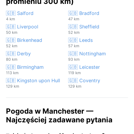
promieniu 300 km)
🇬🇧 Salford
🇬🇧 Bradford
4 km
47 km
🇬🇧 Liverpool
🇬🇧 Sheffield
50 km
52 km
🇬🇧 Birkenhead
🇬🇧 Leeds
52 km
57 km
🇬🇧 Derby
🇬🇧 Nottingham
80 km
93 km
🇬🇧 Birmingham
🇬🇧 Leicester
113 km
119 km
🇬🇧 Kingston upon Hull
🇬🇧 Coventry
129 km
129 km
Pogoda w Manchester —
Najczęściej zadawane pytania