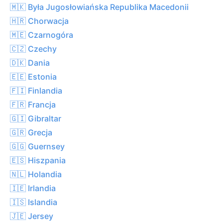
🇲🇰 Była Jugosłowiańska Republika Macedonii
🇭🇷 Chorwacja
🇲🇪 Czarnogóra
🇨🇿 Czechy
🇩🇰 Dania
🇪🇪 Estonia
🇫🇮 Finlandia
🇫🇷 Francja
🇬🇮 Gibraltar
🇬🇷 Grecja
🇬🇬 Guernsey
🇪🇸 Hiszpania
🇳🇱 Holandia
🇮🇪 Irlandia
🇮🇸 Islandia
🇯🇪 Jersey