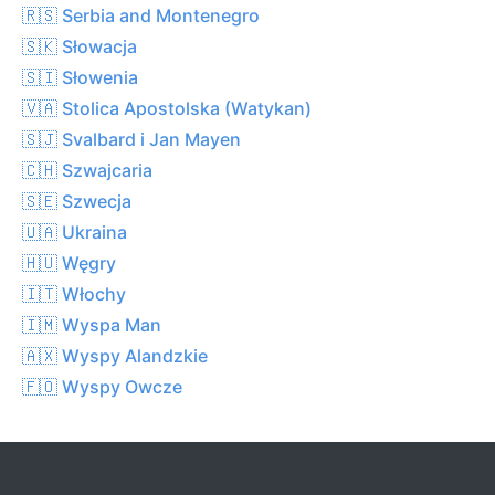
🇷🇸 Serbia and Montenegro
🇸🇰 Słowacja
🇸🇮 Słowenia
🇻🇦 Stolica Apostolska (Watykan)
🇸🇯 Svalbard i Jan Mayen
🇨🇭 Szwajcaria
🇸🇪 Szwecja
🇺🇦 Ukraina
🇭🇺 Węgry
🇮🇹 Włochy
🇮🇲 Wyspa Man
🇦🇽 Wyspy Alandzkie
🇫🇴 Wyspy Owcze