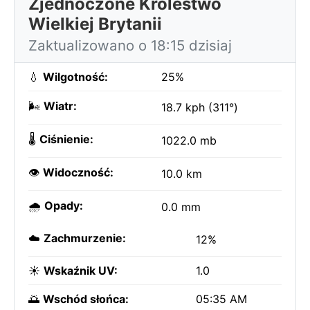
Zjednoczone Królestwo
Wielkiej Brytanii
Zaktualizowano o 18:15 dzisiaj
💧
Wilgotność:
25%
🌬️
Wiatr:
18.7 kph (311°)
🌡️
Ciśnienie:
1022.0 mb
👁️
Widoczność:
10.0 km
🌧️
Opady:
0.0 mm
☁️
Zachmurzenie:
12%
☀️
Wskaźnik UV:
1.0
🌅
Wschód słońca:
05:35 AM