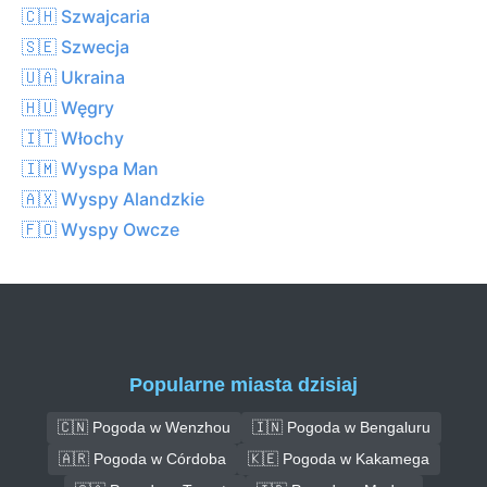
🇨🇭 Szwajcaria
🇸🇪 Szwecja
🇺🇦 Ukraina
🇭🇺 Węgry
🇮🇹 Włochy
🇮🇲 Wyspa Man
🇦🇽 Wyspy Alandzkie
🇫🇴 Wyspy Owcze
Popularne miasta dzisiaj
🇨🇳 Pogoda w Wenzhou
🇮🇳 Pogoda w Bengaluru
🇦🇷 Pogoda w Córdoba
🇰🇪 Pogoda w Kakamega