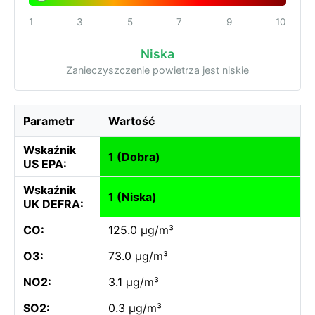
1
3
5
7
9
10
Niska
Zanieczyszczenie powietrza jest niskie
Parametr
Wartość
Wskaźnik
1 (Dobra)
US EPA:
Wskaźnik
1 (Niska)
UK DEFRA:
CO:
125.0 µg/m³
O3:
73.0 µg/m³
NO2:
3.1 µg/m³
SO2:
0.3 µg/m³