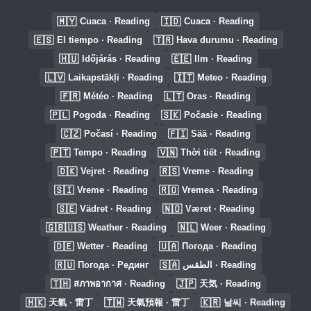
🇲🇾
🇮🇩
Cuaca · Reading
Cuaca · Reading
🇪🇸
🇹🇷
El tiempo · Reading
Hava durumu · Reading
🇭🇺
🇪🇪
Időjárás · Reading
Ilm · Reading
🇱🇻
🇮🇹
Laikapstākļi · Reading
Meteo · Reading
🇫🇷
🇱🇹
Météo · Reading
Oras · Reading
🇵🇱
🇸🇰
Pogoda · Reading
Počasie · Reading
🇨🇿
🇫🇮
Počasí · Reading
Sää · Reading
🇵🇹
🇻🇳
Tempo · Reading
Thời tiết · Reading
🇩🇰
🇷🇸
Vejret · Reading
Vreme · Reading
🇸🇮
🇷🇴
Vreme · Reading
Vremea · Reading
🇸🇪
🇳🇴
Vädret · Reading
Været · Reading
🇬🇧🇺🇸
🇳🇱
Weather · Reading
Weer · Reading
🇩🇪
🇺🇦
Wetter · Reading
Погода · Reading
🇷🇺
🇸🇦
Погода · Рединг
الطقس · Reading
🇹🇭
🇯🇵
สภาพอากาศ · Reading
天気 · Reading
🇭🇰
🇹🇼
🇰🇷
天氣 · 雷丁
天氣預報 · 雷丁
날씨 · Reading