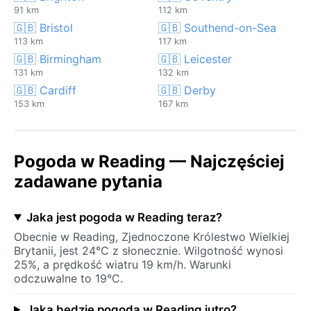
91 km
112 km
🇬🇧 Bristol
🇬🇧 Southend-on-Sea
113 km
117 km
🇬🇧 Birmingham
🇬🇧 Leicester
131 km
132 km
🇬🇧 Cardiff
🇬🇧 Derby
153 km
167 km
Pogoda w Reading — Najczęściej
zadawane pytania
Jaka jest pogoda w Reading teraz?
Obecnie w Reading, Zjednoczone Królestwo Wielkiej
Brytanii, jest 24°C z słonecznie. Wilgotność wynosi
25%, a prędkość wiatru 19 km/h. Warunki
odczuwalne to 19°C.
Jaka będzie pogoda w Reading jutro?