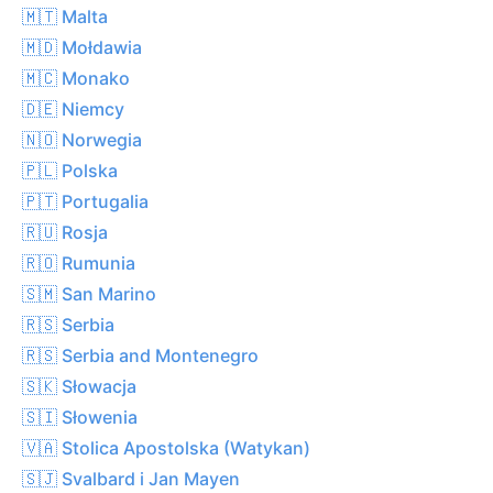
🇲🇹 Malta
🇲🇩 Mołdawia
🇲🇨 Monako
🇩🇪 Niemcy
🇳🇴 Norwegia
🇵🇱 Polska
🇵🇹 Portugalia
🇷🇺 Rosja
🇷🇴 Rumunia
🇸🇲 San Marino
🇷🇸 Serbia
🇷🇸 Serbia and Montenegro
🇸🇰 Słowacja
🇸🇮 Słowenia
🇻🇦 Stolica Apostolska (Watykan)
🇸🇯 Svalbard i Jan Mayen