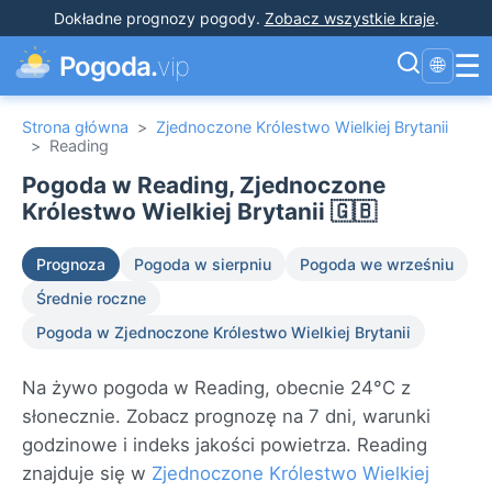
Dokładne prognozy pogody
.
Zobacz wszystkie kraje
.
☰
Pogoda.
vip
🌐
Strona główna
>
Zjednoczone Królestwo Wielkiej Brytanii
>
Reading
Pogoda w Reading, Zjednoczone
Królestwo Wielkiej Brytanii 🇬🇧
Prognoza
Pogoda w sierpniu
Pogoda we wrześniu
Średnie roczne
Pogoda w Zjednoczone Królestwo Wielkiej Brytanii
Na żywo pogoda w Reading, obecnie 24°C z
słonecznie. Zobacz prognozę na 7 dni, warunki
godzinowe i indeks jakości powietrza. Reading
znajduje się w
Zjednoczone Królestwo Wielkiej