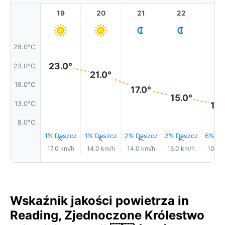
19
20
21
22
2
28.0°C
23.0°
23.0°C
21.0°
18.0°C
17.0°
15.0°
13.0°C
12.
8.0°C
1% Deszcz
1% Deszcz
2% Deszcz
3% Deszcz
6% De
↑
↑
↑
↑
17.0 km/h
14.0 km/h
14.0 km/h
16.0 km/h
10.0 
Wskaźnik jakości powietrza in
Reading, Zjednoczone Królestwo