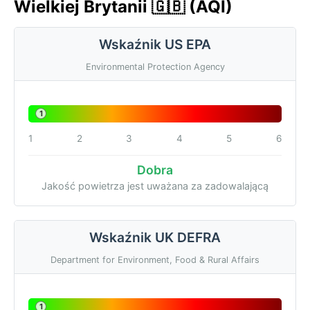
Wielkiej Brytanii 🇬🇧 (AQI)
Wskaźnik US EPA
Environmental Protection Agency
1
1
2
3
4
5
6
Dobra
Jakość powietrza jest uważana za zadowalającą
Wskaźnik UK DEFRA
Department for Environment, Food & Rural Affairs
1