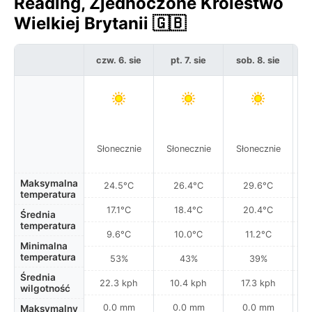
Reading, Zjednoczone Królestwo
Wielkiej Brytanii 🇬🇧
czw. 6. sie
pt. 7. sie
sob. 8. sie
ni
Słonecznie
Słonecznie
Słonecznie
S
Maksymalna
24.5°C
26.4°C
29.6°C
temperatura
17.1°C
18.4°C
20.4°C
Średnia
temperatura
9.6°C
10.0°C
11.2°C
Minimalna
temperatura
53%
43%
39%
Średnia
22.3 kph
10.4 kph
17.3 kph
wilgotność
0.0 mm
0.0 mm
0.0 mm
Maksymalny