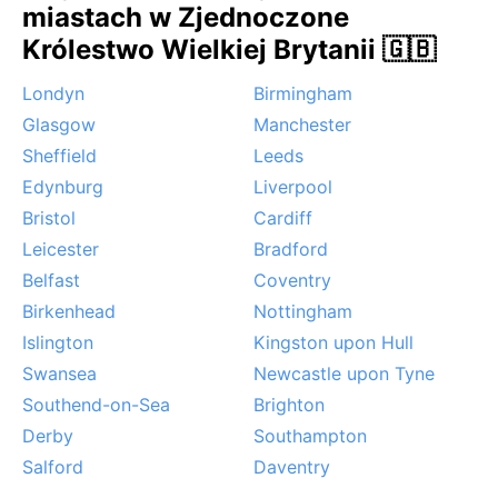
miastach w Zjednoczone
(wrzesień). Temperatury są wtedy przyjemne, a
opady nieco rzadsze. Charakterystycznym
Królestwo Wielkiej Brytanii 🇬🇧
zjawiskiem są częste mgły w dolinie Tamizy,
Londyn
Birmingham
zwłaszcza jesienią i zimą, które potrafią utrzymywać
się przez cały poranek. Inne ekstrema zdarzają się
Glasgow
Manchester
sporadycznie – gwałtowne burze w lecie czy
Sheffield
Leeds
krótkotrwałe śnieżyce w styczniu i lutym. Dla kogoś
Edynburg
Liverpool
przyzwyczajonego do bardziej kontynentalnego
Bristol
Cardiff
klimatu Reading będzie miastem wyjątkowo szarym i
Leicester
Bradford
deszczowym, ale właśnie ta łagodność i
Belfast
Coventry
przewidywalność czyni je typowo angielskim
zakątkiem.
Birkenhead
Nottingham
Islington
Kingston upon Hull
Swansea
Newcastle upon Tyne
Southend-on-Sea
Brighton
Derby
Southampton
Salford
Daventry