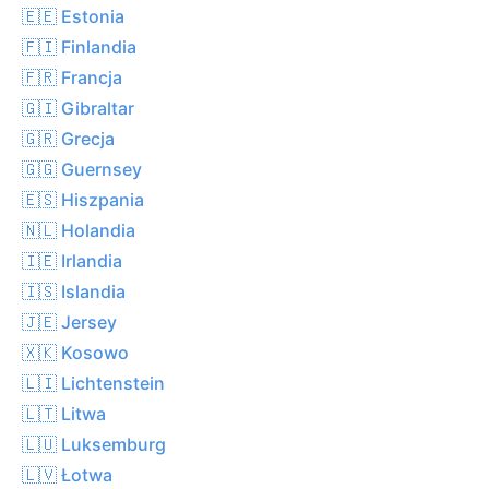
🇪🇪 Estonia
🇫🇮 Finlandia
🇫🇷 Francja
🇬🇮 Gibraltar
🇬🇷 Grecja
🇬🇬 Guernsey
🇪🇸 Hiszpania
🇳🇱 Holandia
🇮🇪 Irlandia
🇮🇸 Islandia
🇯🇪 Jersey
🇽🇰 Kosowo
🇱🇮 Lichtenstein
🇱🇹 Litwa
🇱🇺 Luksemburg
🇱🇻 Łotwa