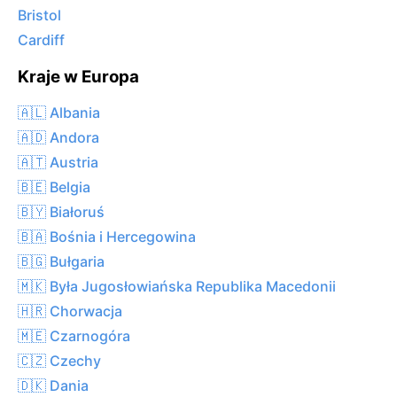
Bristol
Cardiff
Kraje w Europa
🇦🇱 Albania
🇦🇩 Andora
🇦🇹 Austria
🇧🇪 Belgia
🇧🇾 Białoruś
🇧🇦 Bośnia i Hercegowina
🇧🇬 Bułgaria
🇲🇰 Była Jugosłowiańska Republika Macedonii
🇭🇷 Chorwacja
🇲🇪 Czarnogóra
🇨🇿 Czechy
🇩🇰 Dania