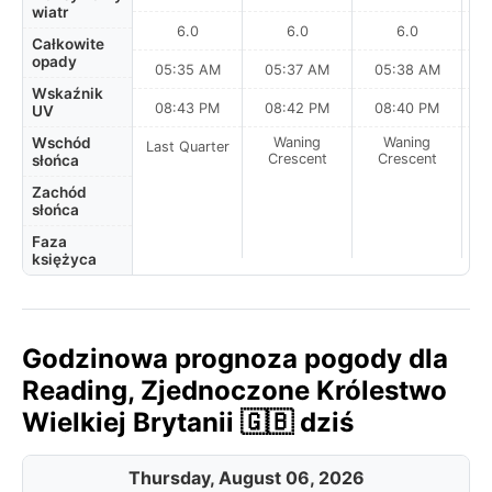
wiatr
6.0
6.0
6.0
Całkowite
opady
05:35 AM
05:37 AM
05:38 AM
0
Wskaźnik
08:43 PM
08:42 PM
08:40 PM
UV
Wschód
Waning
Waning
Last Quarter
Crescent
Crescent
słońca
Zachód
słońca
Faza
księżyca
Godzinowa prognoza pogody dla
Reading, Zjednoczone Królestwo
Wielkiej Brytanii 🇬🇧 dziś
Thursday, August 06, 2026