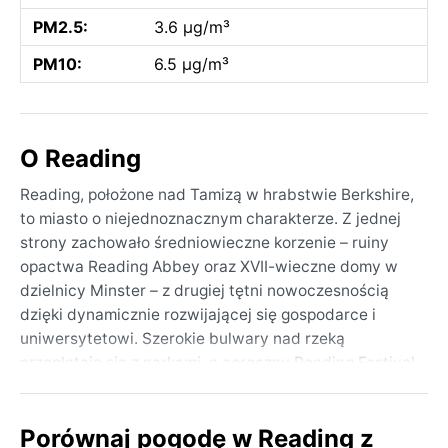
PM2.5:
3.6 µg/m³
PM10:
6.5 µg/m³
O Reading
Reading, położone nad Tamizą w hrabstwie Berkshire,
to miasto o niejednoznacznym charakterze. Z jednej
strony zachowało średniowieczne korzenie – ruiny
opactwa Reading Abbey oraz XVII-wieczne domy w
dzielnicy Minster – z drugiej tętni nowoczesnością
dzięki dynamicznie rozwijającej się gospodarce i
uniwersytetowi. Szerokie bulwary nad rzeką
przeplatają się z parkami, a coroczny Reading Festival
ściąga tłumy miłośników muzyki. Choć samo w sobie
nie jest typowo turystycznym celem, stanowi
Porównaj pogodę w Reading z
doskonałą bazę do zwiedzania Londynu czy