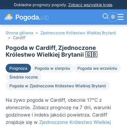
Dokładne prognozy pogody
.
Zobacz wszystkie kraje
.
☰
Pogoda.
vip
🌐
Strona główna
>
Zjednoczone Królestwo Wielkiej Brytanii
>
Cardiff
Pogoda w Cardiff, Zjednoczone
Królestwo Wielkiej Brytanii 🇬🇧
Prognoza
Pogoda w sierpniu
Pogoda we wrześniu
Średnie roczne
Pogoda w Zjednoczone Królestwo Wielkiej Brytanii
Na żywo pogoda w Cardiff, obecnie 17°C z
słonecznie. Zobacz prognozę na 7 dni, warunki
godzinowe i indeks jakości powietrza. Cardiff
znajduje się w
Zjednoczone Królestwo Wielkiej