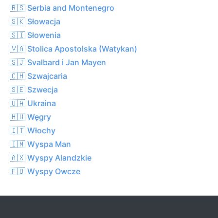
🇷🇸 Serbia and Montenegro
🇸🇰 Słowacja
🇸🇮 Słowenia
🇻🇦 Stolica Apostolska (Watykan)
🇸🇯 Svalbard i Jan Mayen
🇨🇭 Szwajcaria
🇸🇪 Szwecja
🇺🇦 Ukraina
🇭🇺 Węgry
🇮🇹 Włochy
🇮🇲 Wyspa Man
🇦🇽 Wyspy Alandzkie
🇫🇴 Wyspy Owcze