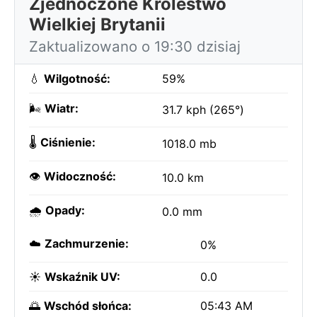
Zjednoczone Królestwo
Wielkiej Brytanii
Zaktualizowano o 19:30 dzisiaj
💧
Wilgotność:
59%
🌬️
Wiatr:
31.7 kph (265°)
🌡️
Ciśnienie:
1018.0 mb
👁️
Widoczność:
10.0 km
🌧️
Opady:
0.0 mm
☁️
Zachmurzenie:
0%
☀️
Wskaźnik UV:
0.0
🌅
Wschód słońca:
05:43 AM