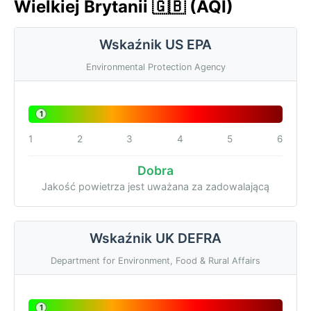
Wielkiej Brytanii 🇬🇧 (AQI)
Wskaźnik US EPA
Environmental Protection Agency
1
1
2
3
4
5
6
Dobra
Jakość powietrza jest uważana za zadowalającą
Wskaźnik UK DEFRA
Department for Environment, Food & Rural Affairs
1