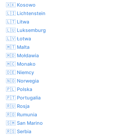
🇽🇰 Kosowo
🇱🇮 Lichtenstein
🇱🇹 Litwa
🇱🇺 Luksemburg
🇱🇻 Łotwa
🇲🇹 Malta
🇲🇩 Mołdawia
🇲🇨 Monako
🇩🇪 Niemcy
🇳🇴 Norwegia
🇵🇱 Polska
🇵🇹 Portugalia
🇷🇺 Rosja
🇷🇴 Rumunia
🇸🇲 San Marino
🇷🇸 Serbia