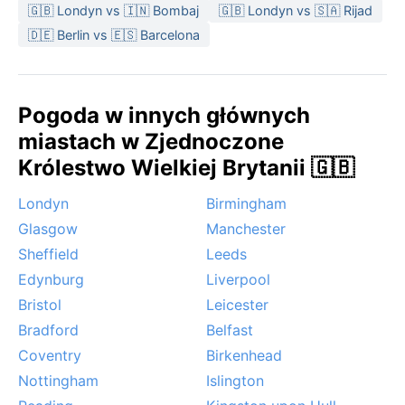
🇬🇧 Londyn vs 🇮🇳 Bombaj
🇬🇧 Londyn vs 🇸🇦 Rijad
🇩🇪 Berlin vs 🇪🇸 Barcelona
Pogoda w innych głównych
miastach w Zjednoczone
Królestwo Wielkiej Brytanii 🇬🇧
Londyn
Birmingham
Glasgow
Manchester
Sheffield
Leeds
Edynburg
Liverpool
Bristol
Leicester
Bradford
Belfast
Coventry
Birkenhead
Nottingham
Islington