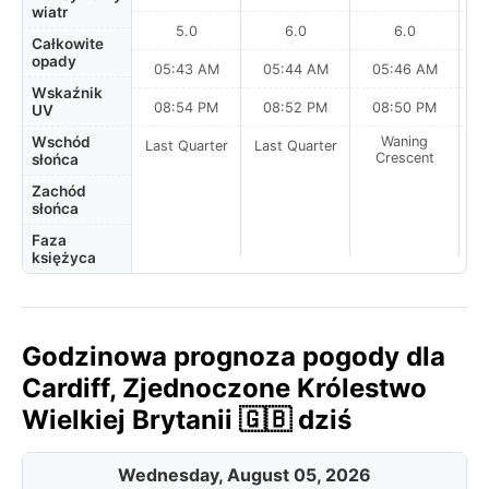
wiatr
5.0
6.0
6.0
Całkowite
opady
05:43 AM
05:44 AM
05:46 AM
Wskaźnik
08:54 PM
08:52 PM
08:50 PM
UV
Wschód
Waning
Last Quarter
Last Quarter
Crescent
słońca
Zachód
słońca
Faza
księżyca
Godzinowa prognoza pogody dla
Cardiff, Zjednoczone Królestwo
Wielkiej Brytanii 🇬🇧 dziś
Wednesday, August 05, 2026