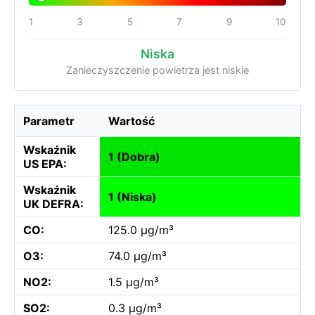
1
3
5
7
9
10
Niska
Zanieczyszczenie powietrza jest niskie
Parametr
Wartość
Wskaźnik
1 (Dobra)
US EPA:
Wskaźnik
1 (Niska)
UK DEFRA:
CO:
125.0 µg/m³
O3:
74.0 µg/m³
NO2:
1.5 µg/m³
SO2:
0.3 µg/m³