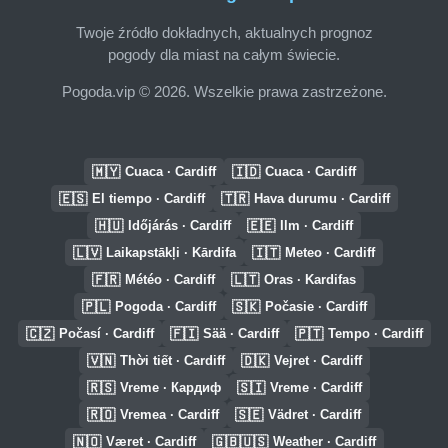
Twoje źródło dokładnych, aktualnych prognoz
pogody dla miast na całym świecie.
Pogoda.vip © 2026. Wszelkie prawa zastrzeżone.
🇲🇾
🇮🇩
Cuaca · Cardiff
Cuaca · Cardiff
🇪🇸
🇹🇷
El tiempo · Cardiff
Hava durumu · Cardiff
🇭🇺
🇪🇪
Időjárás · Cardiff
Ilm · Cardiff
🇱🇻
🇮🇹
Laikapstākļi · Kārdifa
Meteo · Cardiff
🇫🇷
🇱🇹
Météo · Cardiff
Oras · Kardifas
🇵🇱
🇸🇰
Pogoda · Cardiff
Počasie · Cardiff
🇨🇿
🇫🇮
🇵🇹
Počasí · Cardiff
Sää · Cardiff
Tempo · Cardiff
🇻🇳
🇩🇰
Thời tiết · Cardiff
Vejret · Cardiff
🇷🇸
🇸🇮
Vreme · Кардиф
Vreme · Cardiff
🇷🇴
🇸🇪
Vremea · Cardiff
Vädret · Cardiff
🇳🇴
🇬🇧🇺🇸
Været · Cardiff
Weather · Cardiff