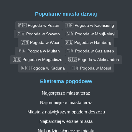
Popularne miasta dzisiaj
🇰🇷 Pogoda w Pusan
🇹🇼 Pogoda w Kaohsiung
🇿🇦 Pogoda w Soweto
🇨🇩 Pogoda w Mbuji-Mayi
🇨🇳 Pogoda w Wuxi
🇩🇪 Pogoda w Hamburg
🇵🇰 Pogoda w Multan
🇹🇷 Pogoda w Gaziantep
🇸🇴 Pogoda w Mogadiszu
🇪🇬 Pogoda w Aleksandria
🇳🇬 Pogoda w Kaduna
🇮🇶 Pogoda w Mosul
Ekstrema pogodowe
Najgorętsze miasta teraz
Najzimniejsze miasta teraz
Miasta z największym opadem deszczu
Najbardziej wietrzne miasta
Najbardziej słoneczne miasta