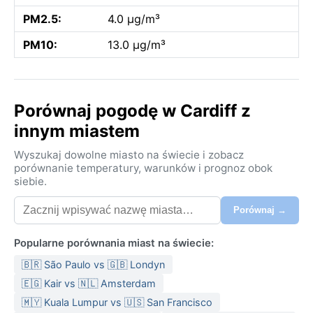
PM2.5:
4.0 µg/m³
PM10:
13.0 µg/m³
Porównaj pogodę w Cardiff z
innym miastem
Wyszukaj dowolne miasto na świecie i zobacz
porównanie temperatury, warunków i prognoz obok
siebie.
Porównaj →
Popularne porównania miast na świecie:
🇧🇷 São Paulo vs 🇬🇧 Londyn
🇪🇬 Kair vs 🇳🇱 Amsterdam
🇲🇾 Kuala Lumpur vs 🇺🇸 San Francisco