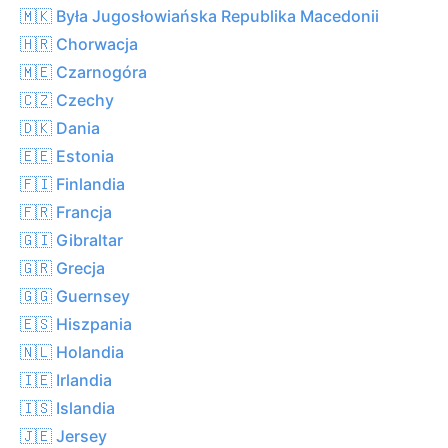
🇲🇰 Była Jugosłowiańska Republika Macedonii
🇭🇷 Chorwacja
🇲🇪 Czarnogóra
🇨🇿 Czechy
🇩🇰 Dania
🇪🇪 Estonia
🇫🇮 Finlandia
🇫🇷 Francja
🇬🇮 Gibraltar
🇬🇷 Grecja
🇬🇬 Guernsey
🇪🇸 Hiszpania
🇳🇱 Holandia
🇮🇪 Irlandia
🇮🇸 Islandia
🇯🇪 Jersey