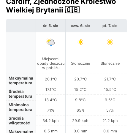
Cardiff, Zjednoczone Królestwo
Wielkiej Brytanii 🇬🇧
śr. 5. sie
czw. 6. sie
pt. 7. sie
s
Miejscami
opady deszczu
Słonecznie
Słonecznie
S
w pobliżu
Maksymalna
20.1°C
20.7°C
21.7°C
temperatura
17.1°C
15.2°C
15.5°C
Średnia
temperatura
13.4°C
9.8°C
9.6°C
Minimalna
temperatura
71%
65%
57%
Średnia
34.2 kph
29.9 kph
21.2 kph
wilgotność
0.5 mm
0.0 mm
0.0 mm
Maksymalny