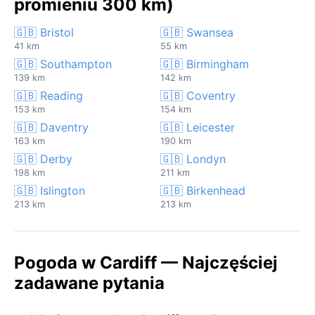
promieniu 300 km)
🇬🇧 Bristol
🇬🇧 Swansea
41 km
55 km
🇬🇧 Southampton
🇬🇧 Birmingham
139 km
142 km
🇬🇧 Reading
🇬🇧 Coventry
153 km
154 km
🇬🇧 Daventry
🇬🇧 Leicester
163 km
190 km
🇬🇧 Derby
🇬🇧 Londyn
198 km
211 km
🇬🇧 Islington
🇬🇧 Birkenhead
213 km
213 km
Pogoda w Cardiff — Najczęściej
zadawane pytania