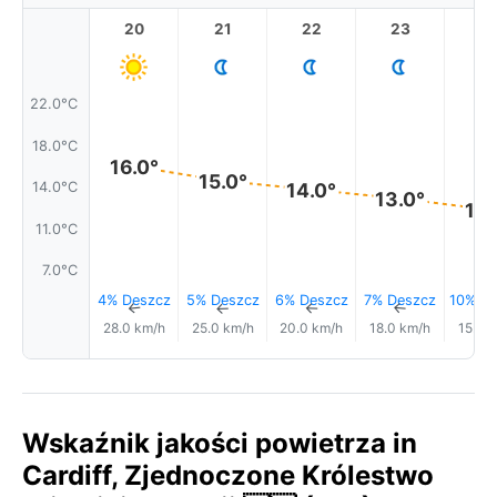
20
21
22
23
22.0°C
18.0°C
16.0°
15.0°
14.0°C
14.0°
13.0°
12.
11.0°C
7.0°C
4% Deszcz
5% Deszcz
6% Deszcz
7% Deszcz
10% De
↑
↑
↑
↑
28.0 km/h
25.0 km/h
20.0 km/h
18.0 km/h
15.0 
Wskaźnik jakości powietrza in
Cardiff, Zjednoczone Królestwo