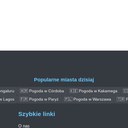
Popularne miasta dzisiaj
engaluru
🇦🇷 Pogoda w Córdoba
🇰🇪 Pogoda w Kakamega
🇨
w Lagos
🇫🇷 Pogoda w Paryż
🇵🇱 Pogoda w Warszawa
🇹🇷 
Szybkie linki
O nas