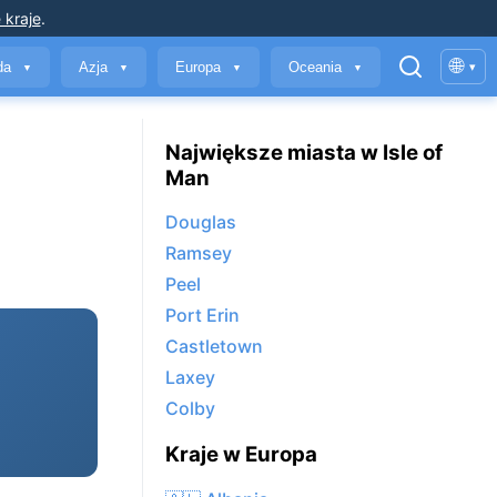
 kraje
.
🌐
yda
Azja
Europa
Oceania
▾
▼
▼
▼
▼
Największe miasta w Isle of
Man
Douglas
Ramsey
Peel
Port Erin
Castletown
Laxey
Colby
Kraje w Europa