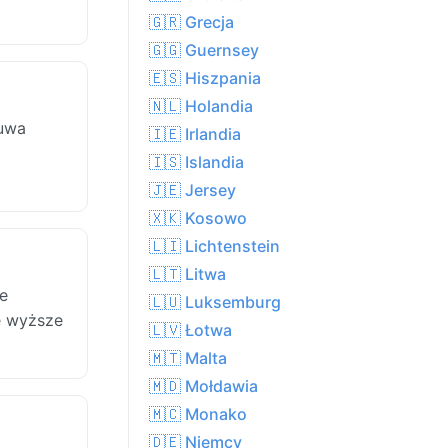
🇬🇷 Grecja
🇬🇬 Guernsey
🇪🇸 Hiszpania
🇳🇱 Holandia
zuwa
🇮🇪 Irlandia
🇮🇸 Islandia
🇯🇪 Jersey
🇽🇰 Kosowo
🇱🇮 Lichtenstein
🇱🇹 Litwa
e
🇱🇺 Luksemburg
e wyższe
🇱🇻 Łotwa
🇲🇹 Malta
🇲🇩 Mołdawia
🇲🇨 Monako
🇩🇪 Niemcy