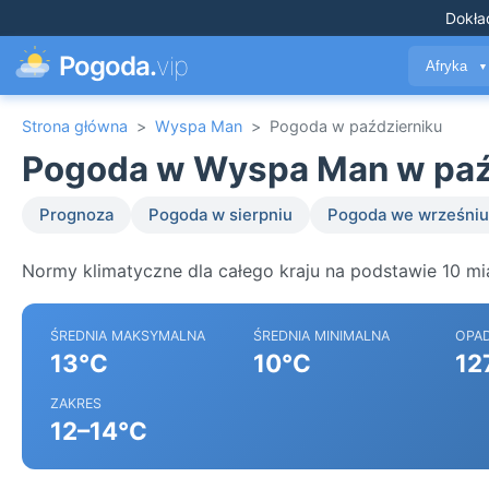
Dokła
Pogoda.
vip
Afryka
▼
Strona główna
>
Wyspa Man
>
Pogoda w październiku
Pogoda w Wyspa Man w paź
Prognoza
Pogoda w sierpniu
Pogoda we wrześniu
Normy klimatyczne dla całego kraju na podstawie 10 m
ŚREDNIA MAKSYMALNA
ŚREDNIA MINIMALNA
OPA
13°C
10°C
12
ZAKRES
12–14°C