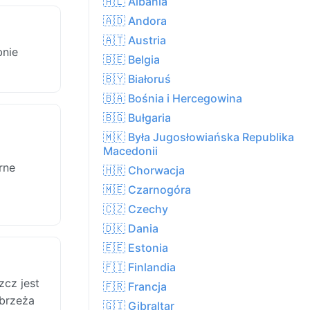
🇦🇱 Albania
🇦🇩 Andora
🇦🇹 Austria
bnie
🇧🇪 Belgia
🇧🇾 Białoruś
🇧🇦 Bośnia i Hercegowina
🇧🇬 Bułgaria
🇲🇰 Była Jugosłowiańska Republika
Macedonii
rne
🇭🇷 Chorwacja
🇲🇪 Czarnogóra
🇨🇿 Czechy
🇩🇰 Dania
🇪🇪 Estonia
🇫🇮 Finlandia
cz jest
🇫🇷 Francja
ybrzeża
🇬🇮 Gibraltar