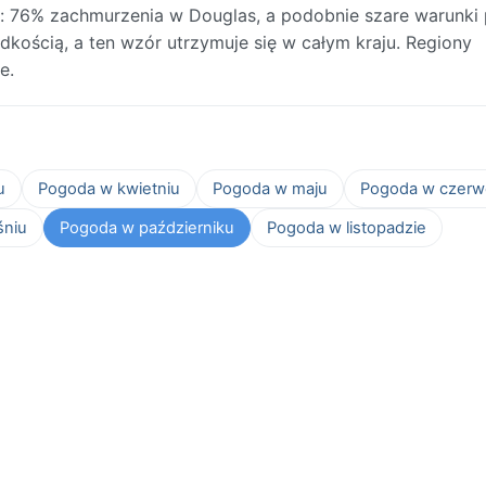
 76% zachmurzenia w Douglas, a podobnie szare warunki 
dkością, a ten wzór utrzymuje się w całym kraju. Regiony
e.
u
Pogoda w kwietniu
Pogoda w maju
Pogoda w czerw
śniu
Pogoda w październiku
Pogoda w listopadzie