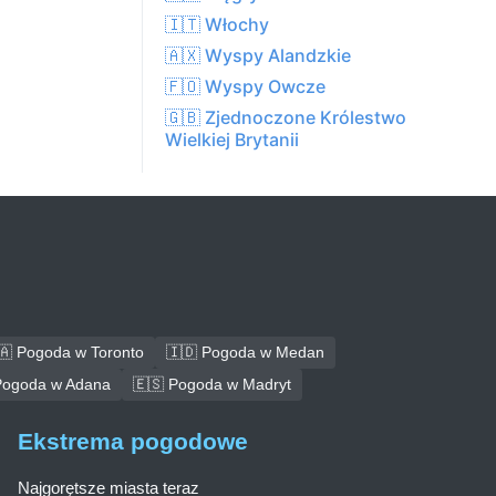
🇮🇹 Włochy
🇦🇽 Wyspy Alandzkie
🇫🇴 Wyspy Owcze
🇬🇧 Zjednoczone Królestwo
Wielkiej Brytanii
🇦 Pogoda w Toronto
🇮🇩 Pogoda w Medan
Pogoda w Adana
🇪🇸 Pogoda w Madryt
Ekstrema pogodowe
Najgorętsze miasta teraz