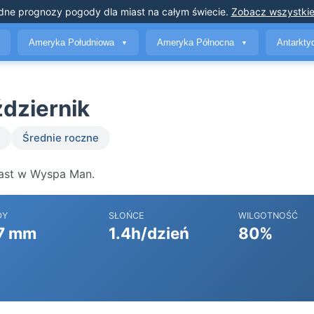
dne prognozy pogody
dla miast na całym świecie
.
Zobacz wszystkie
Ameryka Południowa
Ameryka Północna
Antarkt
▼
▼
dziernik
Średnie roczne
iast w Wyspa Man.
DY
SŁOŃCE
WILGOTNOŚĆ
7 mm
1.4h/dzień
80%