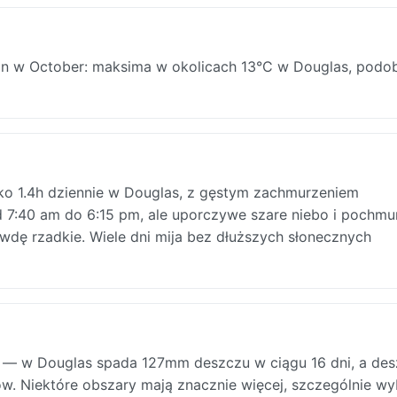
 w October: maksima w okolicach 13°C w Douglas, podo
ko 1.4h dziennie w Douglas, z gęstym zachmurzeniem
 7:40 am do 6:15 pm, ale uporczywe szare niebo i pochmu
awdę rzadkie. Wiele dni mija bez dłuższych słonecznych
— w Douglas spada 127mm deszczu w ciągu 16 dni, a desz
w. Niektóre obszary mają znacznie więcej, szczególnie w