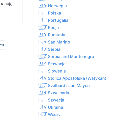
panują
🇳🇴 Norwegia
🇵🇱 Polska
🇵🇹 Portugalia
🇷🇺 Rosja
🇷🇴 Rumunia
🇸🇲 San Marino
cu
🇷🇸 Serbia
🇷🇸 Serbia and Montenegro
🇸🇰 Słowacja
🇸🇮 Słowenia
🇻🇦 Stolica Apostolska (Watykan)
🇸🇯 Svalbard i Jan Mayen
🇨🇭 Szwajcaria
🇸🇪 Szwecja
🇺🇦 Ukraina
🇭🇺 Węgry