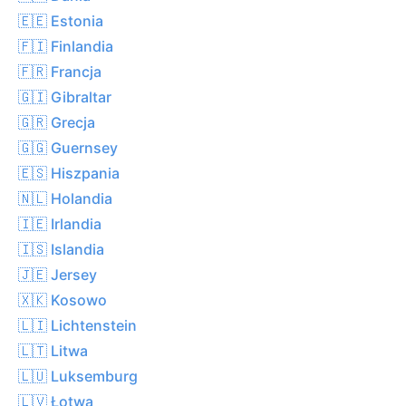
🇪🇪 Estonia
🇫🇮 Finlandia
🇫🇷 Francja
🇬🇮 Gibraltar
🇬🇷 Grecja
🇬🇬 Guernsey
🇪🇸 Hiszpania
🇳🇱 Holandia
🇮🇪 Irlandia
🇮🇸 Islandia
🇯🇪 Jersey
🇽🇰 Kosowo
🇱🇮 Lichtenstein
🇱🇹 Litwa
🇱🇺 Luksemburg
🇱🇻 Łotwa