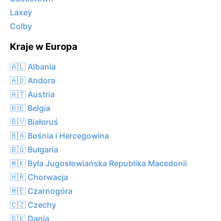
Laxey
Colby
Kraje w Europa
🇦🇱 Albania
🇦🇩 Andora
🇦🇹 Austria
🇧🇪 Belgia
🇧🇾 Białoruś
🇧🇦 Bośnia i Hercegowina
🇧🇬 Bułgaria
🇲🇰 Była Jugosłowiańska Republika Macedonii
🇭🇷 Chorwacja
🇲🇪 Czarnogóra
🇨🇿 Czechy
🇩🇰 Dania