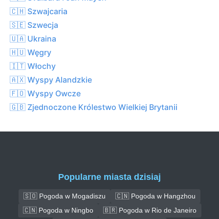
🇨🇭 Szwajcaria
🇸🇪 Szwecja
🇺🇦 Ukraina
🇭🇺 Węgry
🇮🇹 Włochy
🇦🇽 Wyspy Alandzkie
🇫🇴 Wyspy Owcze
🇬🇧 Zjednoczone Królestwo Wielkiej Brytanii
Popularne miasta dzisiaj
🇸🇴 Pogoda w Mogadiszu
🇨🇳 Pogoda w Hangzhou
🇨🇳 Pogoda w Ningbo
🇧🇷 Pogoda w Rio de Janeiro