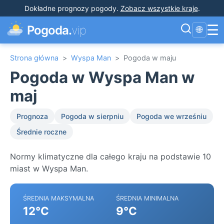
Dokładne prognozy pogody
.
Zobacz wszystkie kraje
.
☰
Pogoda.
vip
🌐
Strona główna
>
Wyspa Man
>
Pogoda w maju
Pogoda w Wyspa Man w
maj
Prognoza
Pogoda w sierpniu
Pogoda we wrześniu
Średnie roczne
Normy klimatyczne dla całego kraju na podstawie 10
miast w Wyspa Man.
ŚREDNIA MAKSYMALNA
ŚREDNIA MINIMALNA
12°C
9°C