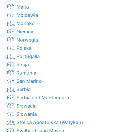
🇲🇹 Malta
🇲🇩 Mołdawia
🇲🇨 Monako
🇩🇪 Niemcy
🇳🇴 Norwegia
🇵🇱 Polska
🇵🇹 Portugalia
🇷🇺 Rosja
🇷🇴 Rumunia
🇸🇲 San Marino
🇷🇸 Serbia
🇷🇸 Serbia and Montenegro
🇸🇰 Słowacja
🇸🇮 Słowenia
🇻🇦 Stolica Apostolska (Watykan)
🇸🇯 Svalbard i Jan Mayen