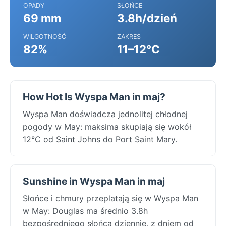
OPADY
SŁOŃCE
69 mm
3.8h/dzień
WILGOTNOŚĆ
ZAKRES
82%
11–12°C
How Hot Is Wyspa Man in maj?
Wyspa Man doświadcza jednolitej chłodnej
pogody w May: maksima skupiają się wokół
12°C od Saint Johns do Port Saint Mary.
Sunshine in Wyspa Man in maj
Słońce i chmury przeplatają się w Wyspa Man
w May: Douglas ma średnio 3.8h
bezpośredniego słońca dziennie, z dniem od