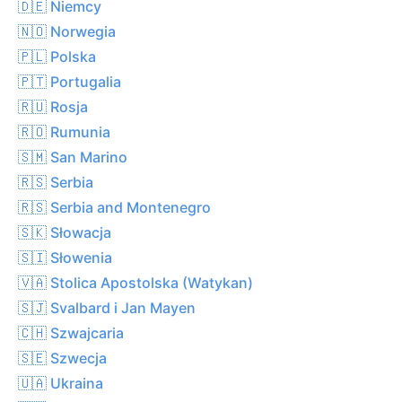
🇩🇪 Niemcy
🇳🇴 Norwegia
🇵🇱 Polska
🇵🇹 Portugalia
🇷🇺 Rosja
🇷🇴 Rumunia
🇸🇲 San Marino
🇷🇸 Serbia
🇷🇸 Serbia and Montenegro
🇸🇰 Słowacja
🇸🇮 Słowenia
🇻🇦 Stolica Apostolska (Watykan)
🇸🇯 Svalbard i Jan Mayen
🇨🇭 Szwajcaria
🇸🇪 Szwecja
🇺🇦 Ukraina