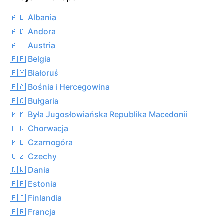
🇦🇱 Albania
🇦🇩 Andora
🇦🇹 Austria
🇧🇪 Belgia
🇧🇾 Białoruś
🇧🇦 Bośnia i Hercegowina
🇧🇬 Bułgaria
🇲🇰 Była Jugosłowiańska Republika Macedonii
🇭🇷 Chorwacja
🇲🇪 Czarnogóra
🇨🇿 Czechy
🇩🇰 Dania
🇪🇪 Estonia
🇫🇮 Finlandia
🇫🇷 Francja