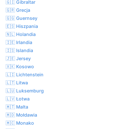
🇬🇮 Gibraltar
🇬🇷 Grecja
🇬🇬 Guernsey
🇪🇸 Hiszpania
🇳🇱 Holandia
🇮🇪 Irlandia
🇮🇸 Islandia
🇯🇪 Jersey
🇽🇰 Kosowo
🇱🇮 Lichtenstein
🇱🇹 Litwa
🇱🇺 Luksemburg
🇱🇻 Łotwa
🇲🇹 Malta
🇲🇩 Mołdawia
🇲🇨 Monako