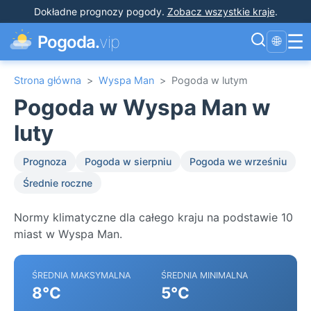
Dokładne prognozy pogody
.
Zobacz wszystkie kraje
.
☰
Pogoda.
vip
🌐
Strona główna
>
Wyspa Man
>
Pogoda w lutym
Pogoda w Wyspa Man w
luty
Prognoza
Pogoda w sierpniu
Pogoda we wrześniu
Średnie roczne
Normy klimatyczne dla całego kraju na podstawie 10
miast w Wyspa Man.
ŚREDNIA MAKSYMALNA
ŚREDNIA MINIMALNA
8°C
5°C