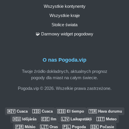
Wszystkie kontynenty
Wszystkie kraje
Stolice świata
🧩 Darmowy widget pogodowy
O nas Pogoda.vip
Twoje źródło dokładnych, aktualnych prognoz
pogody dla miast na całym świecie.
Pogoda.vip © 2026. Wszelkie prawa zastrzeżone.
🇲🇾
🇮🇩
🇪🇸
🇹🇷
Cuaca
Cuaca
El tiempo
Hava durumu
🇭🇺
🇪🇪
🇱🇻
🇮🇹
Időjárás
Ilm
Laikapstākļi
Meteo
🇫🇷
🇱🇹
🇵🇱
🇸🇰
Météo
Oras
Pogoda
Počasie