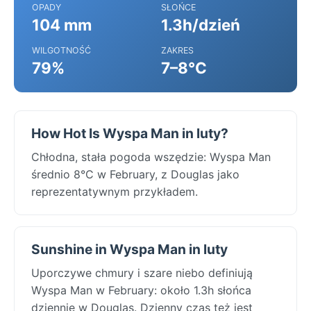
OPADY
SŁOŃCE
104 mm
1.3h/dzień
WILGOTNOŚĆ
ZAKRES
79%
7–8°C
How Hot Is Wyspa Man in luty?
Chłodna, stała pogoda wszędzie: Wyspa Man
średnio 8°C w February, z Douglas jako
reprezentatywnym przykładem.
Sunshine in Wyspa Man in luty
Uporczywe chmury i szare niebo definiują
Wyspa Man w February: około 1.3h słońca
dziennie w Douglas. Dzienny czas też jest