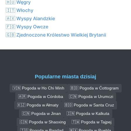
🇭🇺 Węgry
🇮🇹 Włochy
🇦🇽 Wyspy Alandzkie
🇫🇴 Wyspy Owcze
🇬🇧 Zjednoczone Królestwo Wielkiej Brytanii
Popularne miasta dzisiaj
🇻🇳 Pogoda w Ho Chi Minh
🇧🇩 Pogoda w Ćottogram
🇦🇷 Pogoda w Córdoba
🇨🇳 Pogoda w Urumczi
🇰🇿 Pogoda w Ałmaty
🇧🇴 Pogoda w Santa Cruz
🇨🇳 Pogoda w Jinan
🇮🇳 Pogoda w Kalkuta
🇨🇳 Pogoda w Shaoxing
🇹🇼 Pogoda w Tajpej
🇮🇶 Pogoda w Bagdad
🇲🇽 Pogoda w Puebla