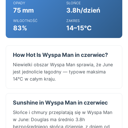
OPADY
SŁOŃCE
75 mm
3.8h/dzień
WILGOTNOŚĆ
ZAKRES
83%
14–15°C
How Hot Is Wyspa Man in czerwiec?
Niewielki obszar Wyspa Man sprawia, że June
jest jednolicie łagodny — typowe maksima
14°C w całym kraju.
Sunshine in Wyspa Man in czerwiec
Słońce i chmury przeplatają się w Wyspa Man
w June: Douglas ma średnio 3.8h
bezpośredniego słońca dziennie, z dniem od