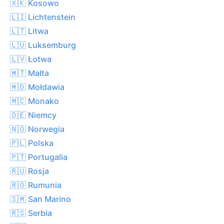
🇽🇰 Kosowo
🇱🇮 Lichtenstein
🇱🇹 Litwa
🇱🇺 Luksemburg
🇱🇻 Łotwa
🇲🇹 Malta
🇲🇩 Mołdawia
🇲🇨 Monako
🇩🇪 Niemcy
🇳🇴 Norwegia
🇵🇱 Polska
🇵🇹 Portugalia
🇷🇺 Rosja
🇷🇴 Rumunia
🇸🇲 San Marino
🇷🇸 Serbia