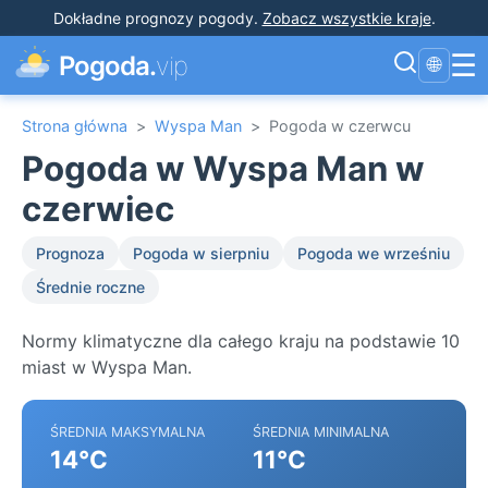
Dokładne prognozy pogody
.
Zobacz wszystkie kraje
.
☰
Pogoda.
vip
🌐
Strona główna
>
Wyspa Man
>
Pogoda w czerwcu
Pogoda w Wyspa Man w
czerwiec
Prognoza
Pogoda w sierpniu
Pogoda we wrześniu
Średnie roczne
Normy klimatyczne dla całego kraju na podstawie 10
miast w Wyspa Man.
ŚREDNIA MAKSYMALNA
ŚREDNIA MINIMALNA
14°C
11°C