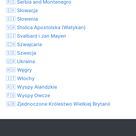
🇷🇸 Serbia and Montenegro
🇸🇰 Słowacja
🇸🇮 Słowenia
🇻🇦 Stolica Apostolska (Watykan)
🇸🇯 Svalbard i Jan Mayen
🇨🇭 Szwajcaria
🇸🇪 Szwecja
🇺🇦 Ukraina
🇭🇺 Węgry
🇮🇹 Włochy
🇦🇽 Wyspy Alandzkie
🇫🇴 Wyspy Owcze
🇬🇧 Zjednoczone Królestwo Wielkiej Brytanii