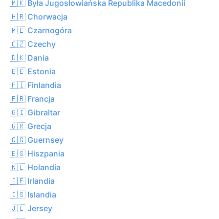
🇲🇰 Była Jugosłowiańska Republika Macedonii
🇭🇷 Chorwacja
🇲🇪 Czarnogóra
🇨🇿 Czechy
🇩🇰 Dania
🇪🇪 Estonia
🇫🇮 Finlandia
🇫🇷 Francja
🇬🇮 Gibraltar
🇬🇷 Grecja
🇬🇬 Guernsey
🇪🇸 Hiszpania
🇳🇱 Holandia
🇮🇪 Irlandia
🇮🇸 Islandia
🇯🇪 Jersey