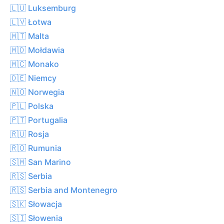
🇱🇺 Luksemburg
🇱🇻 Łotwa
🇲🇹 Malta
🇲🇩 Mołdawia
🇲🇨 Monako
🇩🇪 Niemcy
🇳🇴 Norwegia
🇵🇱 Polska
🇵🇹 Portugalia
🇷🇺 Rosja
🇷🇴 Rumunia
🇸🇲 San Marino
🇷🇸 Serbia
🇷🇸 Serbia and Montenegro
🇸🇰 Słowacja
🇸🇮 Słowenia