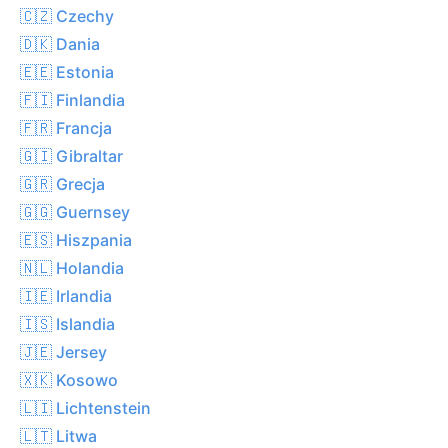
🇨🇿 Czechy
🇩🇰 Dania
🇪🇪 Estonia
🇫🇮 Finlandia
🇫🇷 Francja
🇬🇮 Gibraltar
🇬🇷 Grecja
🇬🇬 Guernsey
🇪🇸 Hiszpania
🇳🇱 Holandia
🇮🇪 Irlandia
🇮🇸 Islandia
🇯🇪 Jersey
🇽🇰 Kosowo
🇱🇮 Lichtenstein
🇱🇹 Litwa