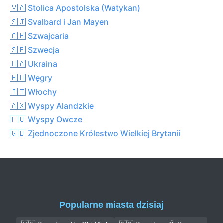
🇻🇦 Stolica Apostolska (Watykan)
🇸🇯 Svalbard i Jan Mayen
🇨🇭 Szwajcaria
🇸🇪 Szwecja
🇺🇦 Ukraina
🇭🇺 Węgry
🇮🇹 Włochy
🇦🇽 Wyspy Alandzkie
🇫🇴 Wyspy Owcze
🇬🇧 Zjednoczone Królestwo Wielkiej Brytanii
Popularne miasta dzisiaj