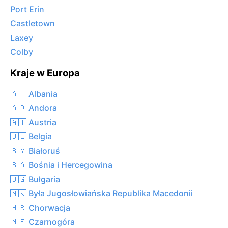
Port Erin
Castletown
Laxey
Colby
Kraje w Europa
🇦🇱 Albania
🇦🇩 Andora
🇦🇹 Austria
🇧🇪 Belgia
🇧🇾 Białoruś
🇧🇦 Bośnia i Hercegowina
🇧🇬 Bułgaria
🇲🇰 Była Jugosłowiańska Republika Macedonii
🇭🇷 Chorwacja
🇲🇪 Czarnogóra