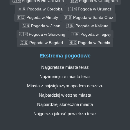
🇻🇳 Pogoda w Ho Chi Minh
🇧🇩 Pogoda w Ćottogram
🇦🇷 Pogoda w Córdoba
🇨🇳 Pogoda w Urumczi
🇰🇿 Pogoda w Ałmaty
🇧🇴 Pogoda w Santa Cruz
🇨🇳 Pogoda w Jinan
🇮🇳 Pogoda w Kalkuta
🇨🇳 Pogoda w Shaoxing
🇹🇼 Pogoda w Tajpej
🇮🇶 Pogoda w Bagdad
🇲🇽 Pogoda w Puebla
Ekstrema pogodowe
Najgorętsze miasta teraz
Najzimniejsze miasta teraz
Miasta z największym opadem deszczu
Najbardziej wietrzne miasta
Najbardziej słoneczne miasta
Najgorsza jakość powietrza teraz