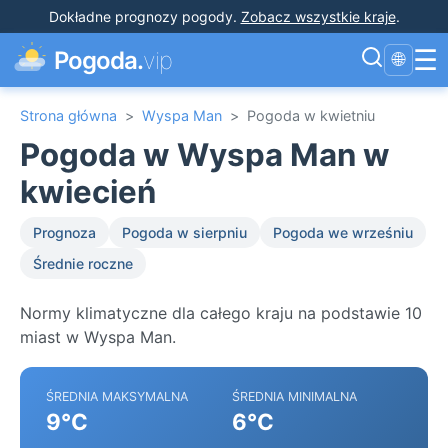
Dokładne prognozy pogody
.
Zobacz wszystkie kraje
.
☰
Pogoda.
vip
🌐
Strona główna
>
Wyspa Man
>
Pogoda w kwietniu
Pogoda w Wyspa Man w
kwiecień
Prognoza
Pogoda w sierpniu
Pogoda we wrześniu
Średnie roczne
Normy klimatyczne dla całego kraju na podstawie 10
miast w Wyspa Man.
ŚREDNIA MAKSYMALNA
ŚREDNIA MINIMALNA
9°C
6°C