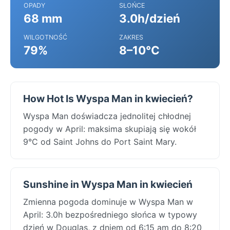
OPADY
SŁOŃCE
68 mm
3.0h/dzień
WILGOTNOŚĆ
ZAKRES
79%
8–10°C
How Hot Is Wyspa Man in kwiecień?
Wyspa Man doświadcza jednolitej chłodnej
pogody w April: maksima skupiają się wokół
9°C od Saint Johns do Port Saint Mary.
Sunshine in Wyspa Man in kwiecień
Zmienna pogoda dominuje w Wyspa Man w
April: 3.0h bezpośredniego słońca w typowy
dzień w Douglas, z dniem od 6:15 am do 8:20