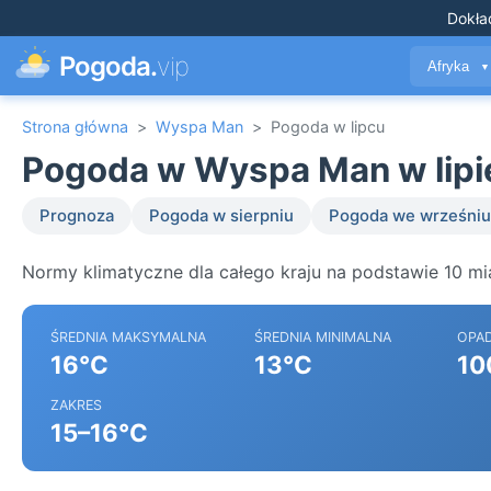
Dokła
Pogoda.
vip
Afryka
▼
Strona główna
>
Wyspa Man
>
Pogoda w lipcu
Pogoda w Wyspa Man w lipi
Prognoza
Pogoda w sierpniu
Pogoda we wrześniu
Normy klimatyczne dla całego kraju na podstawie 10 m
ŚREDNIA MAKSYMALNA
ŚREDNIA MINIMALNA
OPA
16°C
13°C
10
ZAKRES
15–16°C