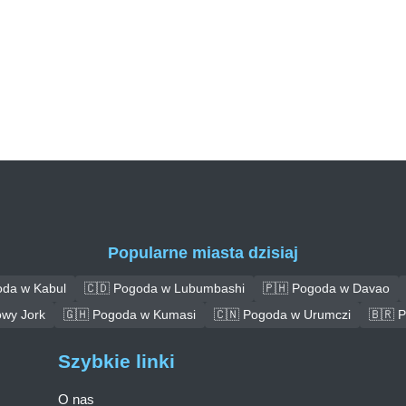
Popularne miasta dzisiaj
oda w Kabul
🇨🇩 Pogoda w Lubumbashi
🇵🇭 Pogoda w Davao
wy Jork
🇬🇭 Pogoda w Kumasi
🇨🇳 Pogoda w Urumczi
🇧🇷 
Szybkie linki
O nas