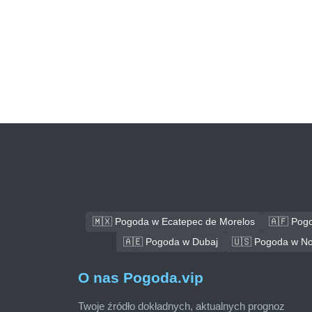
🇲🇽 Pogoda w Ecatepec de Morelos
🇦🇫 Pog
🇦🇪 Pogoda w Dubaj
🇺🇸 Pogoda w No
O nas Pogoda.vip
Twoje źródło dokładnych, aktualnych prognoz