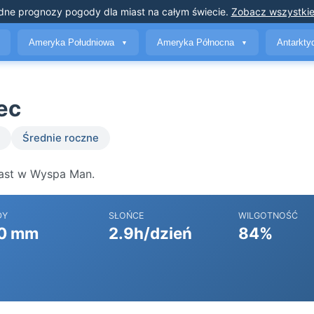
dne prognozy pogody
dla miast na całym świecie
.
Zobacz wszystkie
Ameryka Południowa
Ameryka Północna
Antarkt
▼
▼
ec
Średnie roczne
iast w Wyspa Man.
DY
SŁOŃCE
WILGOTNOŚĆ
0 mm
2.9h/dzień
84%