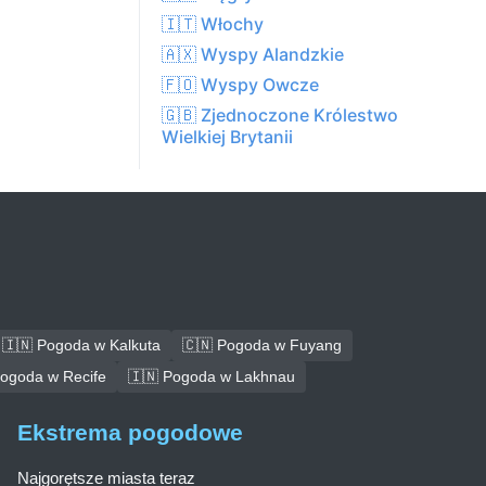
🇮🇹 Włochy
🇦🇽 Wyspy Alandzkie
🇫🇴 Wyspy Owcze
🇬🇧 Zjednoczone Królestwo
Wielkiej Brytanii
🇮🇳 Pogoda w Kalkuta
🇨🇳 Pogoda w Fuyang
Pogoda w Recife
🇮🇳 Pogoda w Lakhnau
Ekstrema pogodowe
Najgorętsze miasta teraz