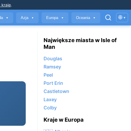
 kraje
.
🌐
yda
Azja
Europa
Oceania
▾
▼
▼
▼
▼
Największe miasta w Isle of
Man
Douglas
Ramsey
Peel
Port Erin
Castletown
Laxey
Colby
Kraje w Europa