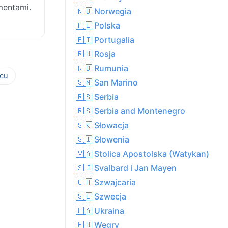
mentami.
🇳🇴 Norwegia
🇵🇱 Polska
🇵🇹 Portugalia
🇷🇺 Rosja
🇷🇴 Rumunia
cu
🇸🇲 San Marino
🇷🇸 Serbia
🇷🇸 Serbia and Montenegro
🇸🇰 Słowacja
🇸🇮 Słowenia
🇻🇦 Stolica Apostolska (Watykan)
🇸🇯 Svalbard i Jan Mayen
🇨🇭 Szwajcaria
🇸🇪 Szwecja
🇺🇦 Ukraina
🇭🇺 Węgry