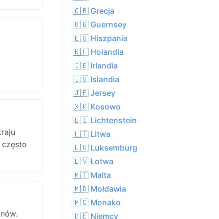
🇬🇷 Grecja
🇬🇬 Guernsey
🇪🇸 Hiszpania
🇳🇱 Holandia
🇮🇪 Irlandia
🇮🇸 Islandia
🇯🇪 Jersey
🇽🇰 Kosowo
🇱🇮 Lichtenstein
raju
🇱🇹 Litwa
e często
🇱🇺 Luksemburg
🇱🇻 Łotwa
🇲🇹 Malta
🇲🇩 Mołdawia
🇲🇨 Monako
onów.
🇩🇪 Niemcy