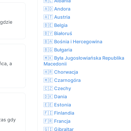
🇦🇱 Albania
🇦🇩 Andora
🇦🇹 Austria
gdzie
🇧🇪 Belgia
🇧🇾 Białoruś
🇧🇦 Bośnia i Hercegowina
🇧🇬 Bułgaria
🇲🇰 Była Jugosłowiańska Republika
ńca, a
Macedonii
🇭🇷 Chorwacja
🇲🇪 Czarnogóra
🇨🇿 Czechy
🇩🇰 Dania
🇪🇪 Estonia
🇫🇮 Finlandia
zas gdy
🇫🇷 Francja
🇬🇮 Gibraltar