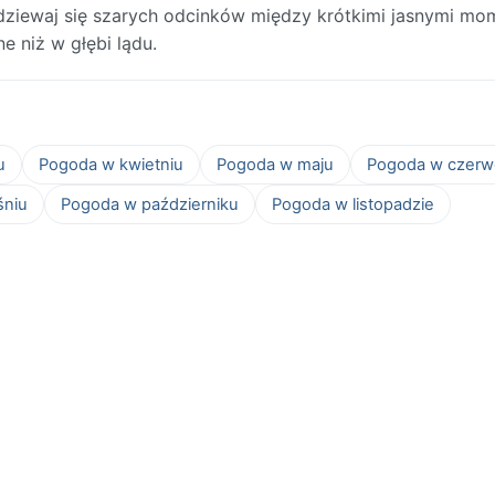
odziewaj się szarych odcinków między krótkimi jasnymi mo
 niż w głębi lądu.
u
Pogoda w kwietniu
Pogoda w maju
Pogoda w czerw
śniu
Pogoda w październiku
Pogoda w listopadzie