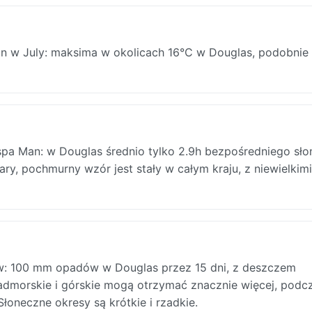
 w July: maksima w okolicach 16°C w Douglas, podobnie 
yspa Man: w Douglas średnio tylko 2.9h bezpośredniego sło
ry, pochmurny wzór jest stały w całym kraju, z niewielkimi
w: 100 mm opadów w Douglas przez 15 dni, z deszczem
admorskie i górskie mogą otrzymać znacznie więcej, podc
oneczne okresy są krótkie i rzadkie.