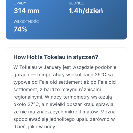
OPADY
SŁOŃCE
314 mm
1.4h/dzień
WILGOTNOŚĆ
74%
How Hot Is Tokelau in styczeń?
W Tokelau w January jest wszędzie podobnie
gorąco — temperatury w okolicach 29°C są
typowe od Fale old settlement aż po Fale old
settlement, z bardzo małymi różnicami
regionalnymi. W nocy termometry wskazują
około 27°C, a niewielki obszar kraju sprawia,
że nie ma znaczących mikroklimatów. Można
spodziewać się jednolitego upału zarówno w
dzień, jak i w nocy.