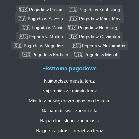
🇰🇷 Pogoda w Pusan
🇹🇼 Pogoda w Kaohsiung
🇿🇦 Pogoda w Soweto
🇨🇩 Pogoda w Mbuji-Mayi
🇨🇳 Pogoda w Wuxi
🇩🇪 Pogoda w Hamburg
🇵🇰 Pogoda w Multan
🇹🇷 Pogoda w Gaziantep
🇸🇴 Pogoda w Mogadiszu
🇪🇬 Pogoda w Aleksandria
🇳🇬 Pogoda w Kaduna
🇮🇶 Pogoda w Mosul
Ekstrema pogodowe
Najgorętsze miasta teraz
Najzimniejsze miasta teraz
Miasta z największym opadem deszczu
Najbardziej wietrzne miasta
Najbardziej słoneczne miasta
Najgorsza jakość powietrza teraz