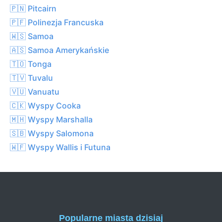
🇵🇳 Pitcairn
🇵🇫 Polinezja Francuska
🇼🇸 Samoa
🇦🇸 Samoa Amerykańskie
🇹🇴 Tonga
🇹🇻 Tuvalu
🇻🇺 Vanuatu
🇨🇰 Wyspy Cooka
🇲🇭 Wyspy Marshalla
🇸🇧 Wyspy Salomona
🇼🇫 Wyspy Wallis i Futuna
Popularne miasta dzisiaj