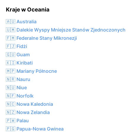
Kraje w Oceania
🇦🇺 Australia
🇺🇲 Dalekie Wyspy Mniejsze Stanów Zjednoczonych
🇫🇲 Federalne Stany Mikronezji
🇫🇯 Fidżi
🇬🇺 Guam
🇰🇮 Kiribati
🇲🇵 Mariany Północne
🇳🇷 Nauru
🇳🇺 Niue
🇳🇫 Norfolk
🇳🇨 Nowa Kaledonia
🇳🇿 Nowa Zelandia
🇵🇼 Palau
🇵🇬 Papua-Nowa Gwinea