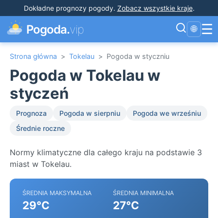
Dokładne prognozy pogody
.
Zobacz wszystkie kraje
.
☰
Pogoda.
vip
🌐
Strona główna
>
Tokelau
>
Pogoda w styczniu
Pogoda w Tokelau w
styczeń
Prognoza
Pogoda w sierpniu
Pogoda we wrześniu
Średnie roczne
Normy klimatyczne dla całego kraju na podstawie 3
miast w Tokelau.
ŚREDNIA MAKSYMALNA
ŚREDNIA MINIMALNA
29°C
27°C