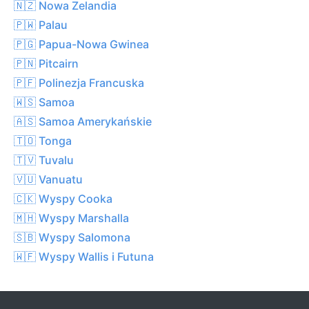
🇳🇿 Nowa Zelandia
🇵🇼 Palau
🇵🇬 Papua-Nowa Gwinea
🇵🇳 Pitcairn
🇵🇫 Polinezja Francuska
🇼🇸 Samoa
🇦🇸 Samoa Amerykańskie
🇹🇴 Tonga
🇹🇻 Tuvalu
🇻🇺 Vanuatu
🇨🇰 Wyspy Cooka
🇲🇭 Wyspy Marshalla
🇸🇧 Wyspy Salomona
🇼🇫 Wyspy Wallis i Futuna