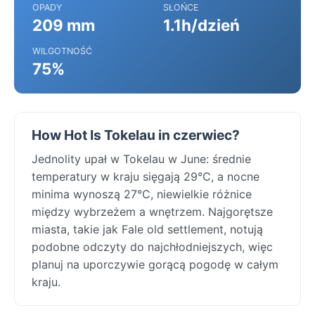
OPADY
SŁOŃCE
209 mm
1.1h/dzień
WILGOTNOŚĆ
75%
How Hot Is Tokelau in czerwiec?
Jednolity upał w Tokelau w June: średnie
temperatury w kraju sięgają 29°C, a nocne
minima wynoszą 27°C, niewielkie różnice
między wybrzeżem a wnętrzem. Najgorętsze
miasta, takie jak Fale old settlement, notują
podobne odczyty do najchłodniejszych, więc
planuj na uporczywie gorącą pogodę w całym
kraju.