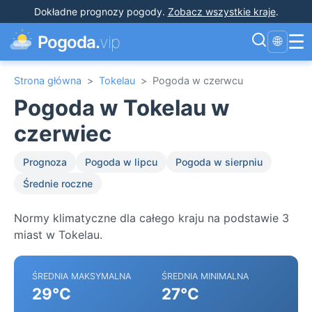
Dokładne prognozy pogody
.
Zobacz wszystkie kraje
.
☰
Pogoda.
vip
🌐
Strona główna
>
Tokelau
>
Pogoda w czerwcu
Pogoda w Tokelau w
czerwiec
Prognoza
Pogoda w lipcu
Pogoda w sierpniu
Średnie roczne
Normy klimatyczne dla całego kraju na podstawie 3
miast w Tokelau.
ŚREDNIA MAKSYMALNA
ŚREDNIA MINIMALNA
29°C
27°C