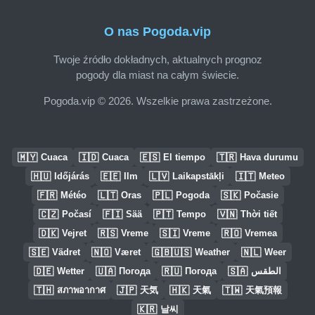
O nas Pogoda.vip
Twoje źródło dokładnych, aktualnych prognoz
pogody dla miast na całym świecie.
Pogoda.vip © 2026. Wszelkie prawa zastrzeżone.
🇲🇾
🇮🇩
🇪🇸
🇹🇷
Cuaca
Cuaca
El tiempo
Hava durumu
🇭🇺
🇪🇪
🇱🇻
🇮🇹
Időjárás
Ilm
Laikapstākļi
Meteo
🇫🇷
🇱🇹
🇵🇱
🇸🇰
Météo
Oras
Pogoda
Počasie
🇨🇿
🇫🇮
🇵🇹
🇻🇳
Počasí
Sää
Tempo
Thời tiết
🇩🇰
🇷🇸
🇸🇮
🇷🇴
Vejret
Vreme
Vreme
Vremea
🇸🇪
🇳🇴
🇬🇧🇺🇸
🇳🇱
Vädret
Været
Weather
Weer
🇩🇪
🇺🇦
🇷🇺
🇸🇦
Wetter
Погода
Погода
الطقس
🇹🇭
🇯🇵
🇭🇰
🇹🇼
สภาพอากาศ
天気
天氣
天氣預報
🇰🇷
날씨