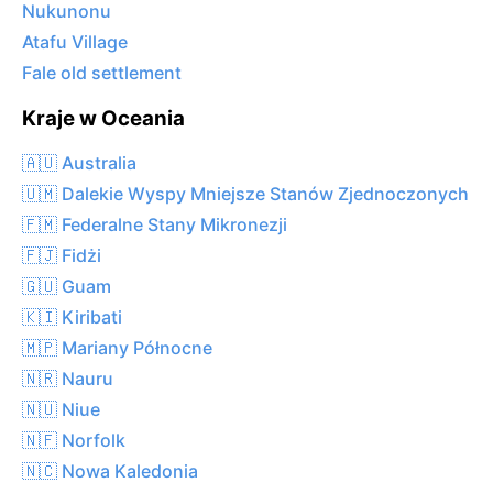
Nukunonu
Atafu Village
Fale old settlement
Kraje w Oceania
🇦🇺 Australia
🇺🇲 Dalekie Wyspy Mniejsze Stanów Zjednoczonych
🇫🇲 Federalne Stany Mikronezji
🇫🇯 Fidżi
🇬🇺 Guam
🇰🇮 Kiribati
🇲🇵 Mariany Północne
🇳🇷 Nauru
🇳🇺 Niue
🇳🇫 Norfolk
🇳🇨 Nowa Kaledonia