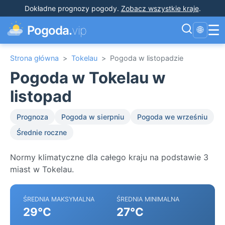
Dokładne prognozy pogody
.
Zobacz wszystkie kraje
.
☰
Pogoda.
vip
🌐
Strona główna
>
Tokelau
>
Pogoda w listopadzie
Pogoda w Tokelau w
listopad
Prognoza
Pogoda w sierpniu
Pogoda we wrześniu
Średnie roczne
Normy klimatyczne dla całego kraju na podstawie 3
miast w Tokelau.
ŚREDNIA MAKSYMALNA
ŚREDNIA MINIMALNA
29°C
27°C