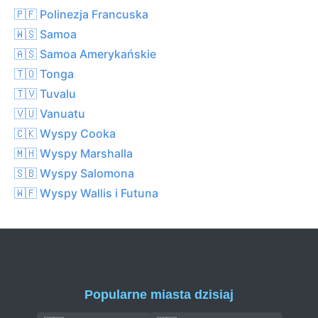
🇵🇫 Polinezja Francuska
🇼🇸 Samoa
🇦🇸 Samoa Amerykańskie
🇹🇴 Tonga
🇹🇻 Tuvalu
🇻🇺 Vanuatu
🇨🇰 Wyspy Cooka
🇲🇭 Wyspy Marshalla
🇸🇧 Wyspy Salomona
🇼🇫 Wyspy Wallis i Futuna
Popularne miasta dzisiaj