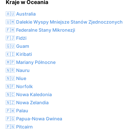
Kraje w Oceania
🇦🇺 Australia
🇺🇲 Dalekie Wyspy Mniejsze Stanów Zjednoczonych
🇫🇲 Federalne Stany Mikronezji
🇫🇯 Fidżi
🇬🇺 Guam
🇰🇮 Kiribati
🇲🇵 Mariany Północne
🇳🇷 Nauru
🇳🇺 Niue
🇳🇫 Norfolk
🇳🇨 Nowa Kaledonia
🇳🇿 Nowa Zelandia
🇵🇼 Palau
🇵🇬 Papua-Nowa Gwinea
🇵🇳 Pitcairn