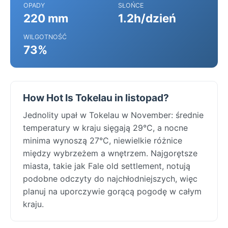
OPADY
SŁOŃCE
220 mm
1.2h/dzień
WILGOTNOŚĆ
73%
How Hot Is Tokelau in listopad?
Jednolity upał w Tokelau w November: średnie
temperatury w kraju sięgają 29°C, a nocne
minima wynoszą 27°C, niewielkie różnice
między wybrzeżem a wnętrzem. Najgorętsze
miasta, takie jak Fale old settlement, notują
podobne odczyty do najchłodniejszych, więc
planuj na uporczywie gorącą pogodę w całym
kraju.