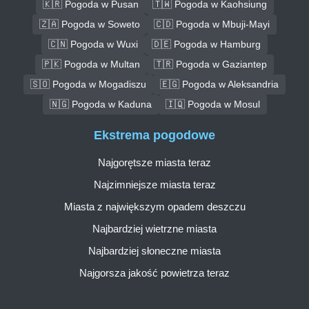
🇰🇷 Pogoda w Pusan
🇹🇼 Pogoda w Kaohsiung
🇿🇦 Pogoda w Soweto
🇨🇩 Pogoda w Mbuji-Mayi
🇨🇳 Pogoda w Wuxi
🇩🇪 Pogoda w Hamburg
🇵🇰 Pogoda w Multan
🇹🇷 Pogoda w Gaziantep
🇸🇴 Pogoda w Mogadiszu
🇪🇬 Pogoda w Aleksandria
🇳🇬 Pogoda w Kaduna
🇮🇶 Pogoda w Mosul
Ekstrema pogodowe
Najgorętsze miasta teraz
Najzimniejsze miasta teraz
Miasta z największym opadem deszczu
Najbardziej wietrzne miasta
Najbardziej słoneczne miasta
Najgorsza jakość powietrza teraz