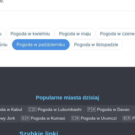
e.
u
Pogoda w kwietniu
Pogoda w maju
Pogoda w czerw
śniu
Pogoda w październiku
Pogoda w listopadzie
Popularne miasta dzisiaj
oda w Kabul
🇨🇩 Pogoda w Lubumbashi
🇵🇭 Pogoda w Davao
wy Jork
🇬🇭 Pogoda w Kumasi
🇨🇳 Pogoda w Urumczi
🇧🇷 
Szybkie linki