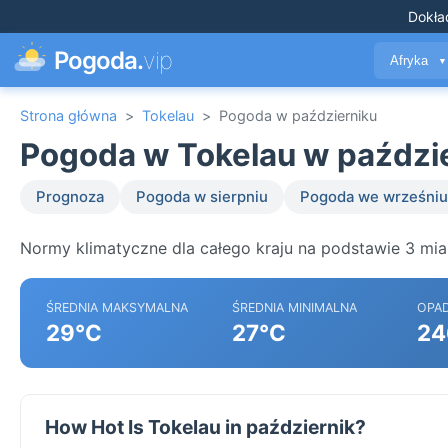
Dokła
Pogoda.
vip
Afryka
▼
Strona główna
>
Tokelau
>
Pogoda w październiku
Pogoda w Tokelau w paździ
Prognoza
Pogoda w sierpniu
Pogoda we wrześniu
Normy klimatyczne dla całego kraju na podstawie 3 mia
ŚREDNIA MAKSYMALNA
ŚREDNIA MINIMALNA
OPA
29°C
27°C
24
How Hot Is Tokelau in październik?