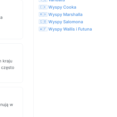
🇨🇰 Wyspy Cooka
🇲🇭 Wyspy Marshalla
wa
🇸🇧 Wyspy Salomona
🇼🇫 Wyspy Wallis i Futuna
 kraju
e często
nują w