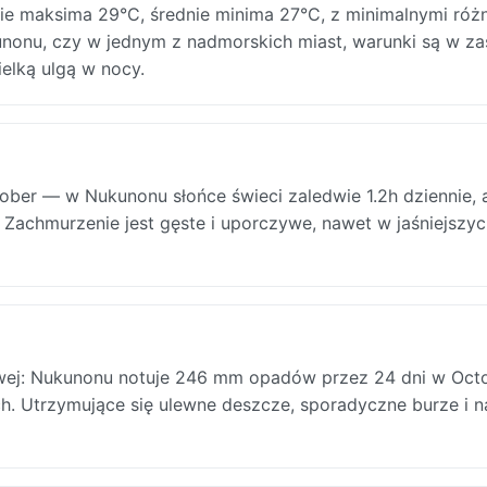
e maksima 29°C, średnie minima 27°C, z minimalnymi róż
kunonu, czy w jednym z nadmorskich miast, warunki są w za
elką ulgą w nocy.
ber — w Nukunonu słońce świeci zaledwie 1.2h dziennie, 
Zachmurzenie jest gęste i uporczywe, nawet w jaśniejszyc
wej: Nukunonu notuje 246 mm opadów przez 24 dni w Octo
ch. Utrzymujące się ulewne deszcze, sporadyczne burze i 