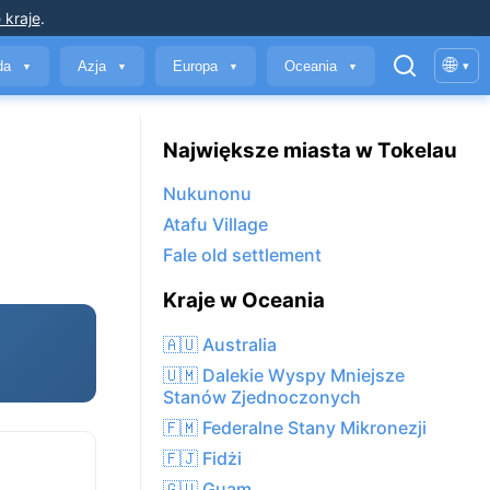
 kraje
.
🌐
yda
Azja
Europa
Oceania
▾
▼
▼
▼
▼
Największe miasta w Tokelau
Nukunonu
Atafu Village
Fale old settlement
Kraje w Oceania
🇦🇺 Australia
🇺🇲 Dalekie Wyspy Mniejsze
Stanów Zjednoczonych
🇫🇲 Federalne Stany Mikronezji
🇫🇯 Fidżi
🇬🇺 Guam