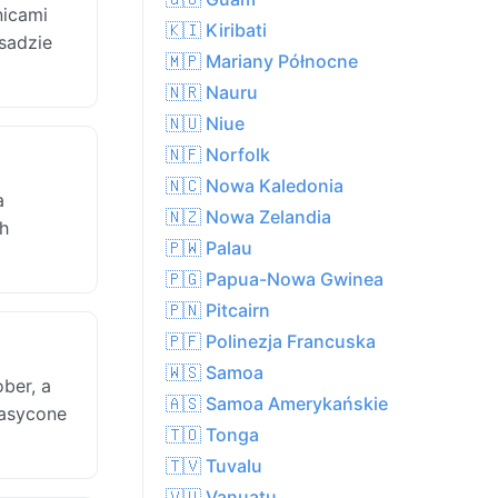
nicami
🇰🇮 Kiribati
sadzie
🇲🇵 Mariany Północne
🇳🇷 Nauru
🇳🇺 Niue
🇳🇫 Norfolk
🇳🇨 Nowa Kaledonia
a
🇳🇿 Nowa Zelandia
h
🇵🇼 Palau
🇵🇬 Papua-Nowa Gwinea
🇵🇳 Pitcairn
🇵🇫 Polinezja Francuska
🇼🇸 Samoa
ber, a
🇦🇸 Samoa Amerykańskie
nasycone
🇹🇴 Tonga
🇹🇻 Tuvalu
🇻🇺 Vanuatu