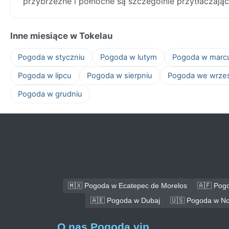
przybrzeżne i północne są szczególnie przytłaczając
Inne miesiące w Tokelau
Pogoda w styczniu
Pogoda w lutym
Pogoda w marc
Pogoda w lipcu
Pogoda w sierpniu
Pogoda we wrze
Pogoda w grudniu
🇲🇽 Pogoda w Ecatepec de Morelos
🇦🇫 Pog
🇦🇪 Pogoda w Dubaj
🇺🇸 Pogoda w No
O nas Pogoda.vip