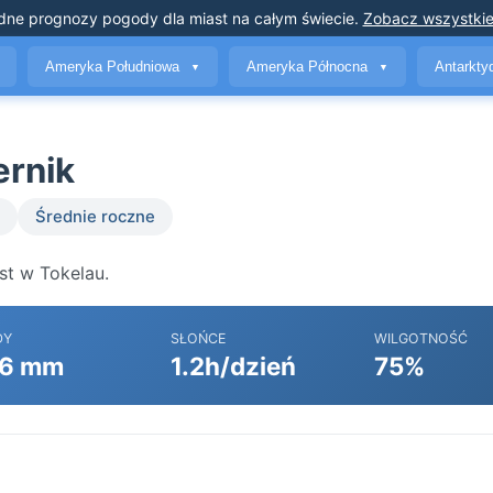
dne prognozy pogody
dla miast na całym świecie
.
Zobacz wszystkie
Ameryka Południowa
Ameryka Północna
Antarkt
▼
▼
ernik
Średnie roczne
st w Tokelau.
DY
SŁOŃCE
WILGOTNOŚĆ
6 mm
1.2h/dzień
75%