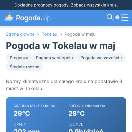
Dokładne prognozy pogody
.
Zobacz wszystkie kraje
.
☰
Pogoda.
vip
🌐
Strona główna
>
Tokelau
>
Pogoda w maju
Pogoda w Tokelau w maj
Prognoza
Pogoda w sierpniu
Pogoda we wrześniu
Średnie roczne
Normy klimatyczne dla całego kraju na podstawie 3
miast w Tokelau.
ŚREDNIA MAKSYMALNA
ŚREDNIA MINIMALNA
29°C
28°C
OPADY
SŁOŃCE
203 mm
0.9h/dzień