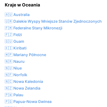
Kraje w Oceania
🇦🇺 Australia
🇺🇲 Dalekie Wyspy Mniejsze Stanów Zjednoczonych
🇫🇲 Federalne Stany Mikronezji
🇫🇯 Fidżi
🇬🇺 Guam
🇰🇮 Kiribati
🇲🇵 Mariany Północne
🇳🇷 Nauru
🇳🇺 Niue
🇳🇫 Norfolk
🇳🇨 Nowa Kaledonia
🇳🇿 Nowa Zelandia
🇵🇼 Palau
🇵🇬 Papua-Nowa Gwinea