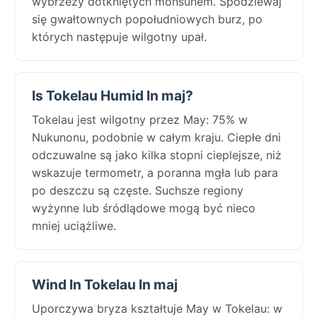
wybrzeży dotkniętych monsunem. Spodziewaj
się gwałtownych popołudniowych burz, po
których następuje wilgotny upał.
Is Tokelau Humid In maj?
Tokelau jest wilgotny przez May: 75% w
Nukunonu, podobnie w całym kraju. Ciepłe dni
odczuwalne są jako kilka stopni cieplejsze, niż
wskazuje termometr, a poranna mgła lub para
po deszczu są częste. Suchsze regiony
wyżynne lub śródlądowe mogą być nieco
mniej uciążliwe.
Wind In Tokelau In maj
Uporczywa bryza kształtuje May w Tokelau: w