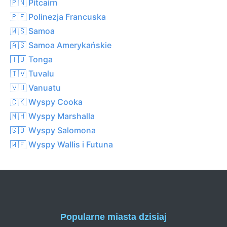
🇵🇳 Pitcairn
🇵🇫 Polinezja Francuska
🇼🇸 Samoa
🇦🇸 Samoa Amerykańskie
🇹🇴 Tonga
🇹🇻 Tuvalu
🇻🇺 Vanuatu
🇨🇰 Wyspy Cooka
🇲🇭 Wyspy Marshalla
🇸🇧 Wyspy Salomona
🇼🇫 Wyspy Wallis i Futuna
Popularne miasta dzisiaj