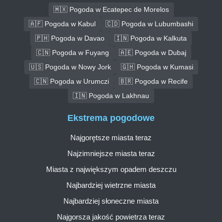
🇲🇽 Pogoda w Ecatepec de Morelos
🇦🇫 Pogoda w Kabul
🇨🇩 Pogoda w Lubumbashi
🇵🇭 Pogoda w Davao
🇮🇳 Pogoda w Kalkuta
🇨🇳 Pogoda w Fuyang
🇦🇪 Pogoda w Dubaj
🇺🇸 Pogoda w Nowy Jork
🇬🇭 Pogoda w Kumasi
🇨🇳 Pogoda w Urumczi
🇧🇷 Pogoda w Recife
🇮🇳 Pogoda w Lakhnau
Ekstrema pogodowe
Najgorętsze miasta teraz
Najzimniejsze miasta teraz
Miasta z największym opadem deszczu
Najbardziej wietrzne miasta
Najbardziej słoneczne miasta
Najgorsza jakość powietrza teraz