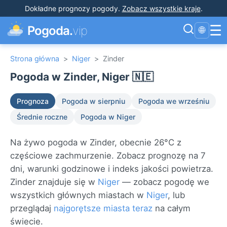
Dokładne prognozy pogody
.
Zobacz wszystkie kraje
.
☰
Pogoda.
vip
🌐
Strona główna
>
Niger
>
Zinder
Pogoda w Zinder, Niger 🇳🇪
Prognoza
Pogoda w sierpniu
Pogoda we wrześniu
Średnie roczne
Pogoda w Niger
Na żywo pogoda w Zinder, obecnie 26°C z
częściowe zachmurzenie. Zobacz prognozę na 7
dni, warunki godzinowe i indeks jakości powietrza.
Zinder znajduje się w
Niger
— zobacz pogodę we
wszystkich głównych miastach w
Niger
, lub
przeglądaj
najgorętsze miasta teraz
na całym
świecie.