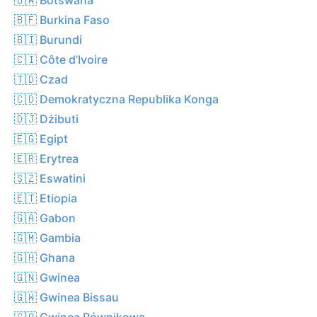
🇧🇫 Burkina Faso
🇧🇮 Burundi
🇨🇮 Côte d’Ivoire
🇹🇩 Czad
🇨🇩 Demokratyczna Republika Konga
🇩🇯 Dżibuti
🇪🇬 Egipt
🇪🇷 Erytrea
🇸🇿 Eswatini
🇪🇹 Etiopia
🇬🇦 Gabon
🇬🇲 Gambia
🇬🇭 Ghana
🇬🇳 Gwinea
🇬🇼 Gwinea Bissau
🇬🇶 Gwinea Równikowa