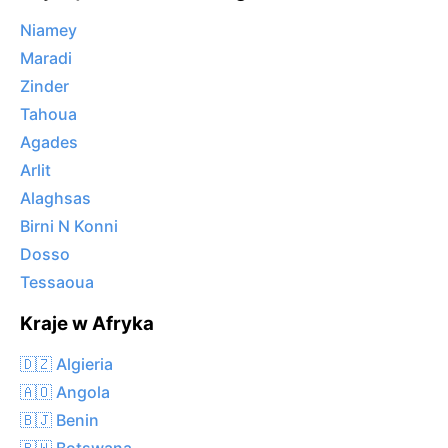
Niamey
Maradi
Zinder
Tahoua
Agades
Arlit
Alaghsas
Birni N Konni
Dosso
Tessaoua
Kraje w Afryka
🇩🇿 Algieria
🇦🇴 Angola
🇧🇯 Benin
🇧🇼 Botswana