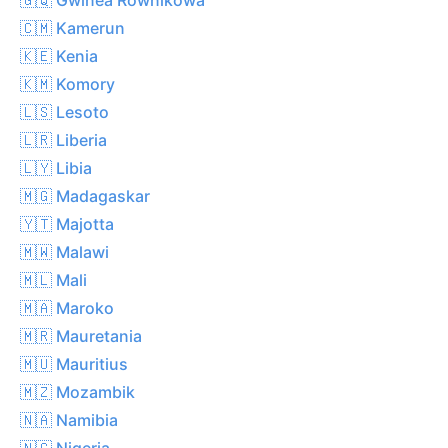
🇨🇲 Kamerun
🇰🇪 Kenia
🇰🇲 Komory
🇱🇸 Lesoto
🇱🇷 Liberia
🇱🇾 Libia
🇲🇬 Madagaskar
🇾🇹 Majotta
🇲🇼 Malawi
🇲🇱 Mali
🇲🇦 Maroko
🇲🇷 Mauretania
🇲🇺 Mauritius
🇲🇿 Mozambik
🇳🇦 Namibia
🇳🇬 Nigeria