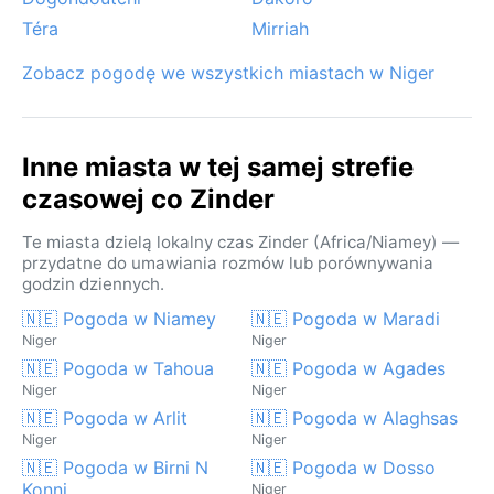
autentycznego pustynnego doświadczenia.
Téra
Mirriah
Zobacz pogodę we wszystkich miastach w Niger
Inne miasta w tej samej strefie
czasowej co Zinder
Te miasta dzielą lokalny czas Zinder (Africa/Niamey) —
przydatne do umawiania rozmów lub porównywania
godzin dziennych.
🇳🇪 Pogoda w Niamey
🇳🇪 Pogoda w Maradi
Niger
Niger
🇳🇪 Pogoda w Tahoua
🇳🇪 Pogoda w Agades
Niger
Niger
🇳🇪 Pogoda w Arlit
🇳🇪 Pogoda w Alaghsas
Niger
Niger
🇳🇪 Pogoda w Birni N
🇳🇪 Pogoda w Dosso
Konni
Niger