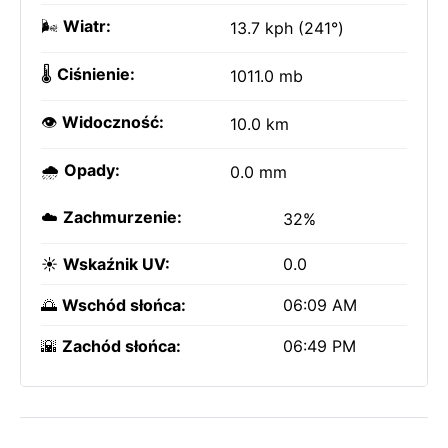
🌬️
Wiatr:
13.7 kph (241°)
🌡️
Ciśnienie:
1011.0 mb
👁️
Widoczność:
10.0 km
🌧️
Opady:
0.0 mm
☁️
Zachmurzenie:
32%
☀️
Wskaźnik UV:
0.0
🌅
Wschód słońca:
06:09 AM
🌇
Zachód słońca:
06:49 PM