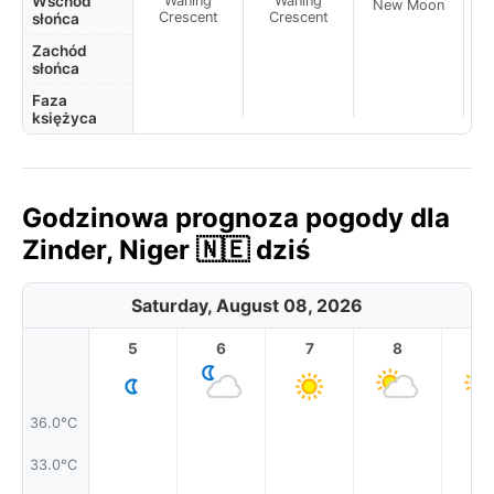
Wschód
Waning
Waning
New Moon
N
Crescent
Crescent
słońca
Zachód
słońca
Faza
księżyca
Godzinowa prognoza pogody dla
Zinder, Niger 🇳🇪 dziś
Saturday, August 08, 2026
5
6
7
8
9
36.0°C
33.0°C