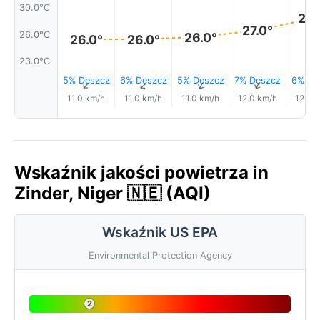
30.0°C
28.
27.0°
26.0°C
26.0°
26.0°
26.0°
23.0°C
5% Deszcz
6% Deszcz
5% Deszcz
7% Deszcz
6% De
↑
↑
↑
↑
11.0 km/h
11.0 km/h
11.0 km/h
12.0 km/h
12.0 
Wskaźnik jakości powietrza in
Zinder, Niger 🇳🇪 (AQI)
Wskaźnik US EPA
Environmental Protection Agency
2