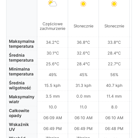
Częściowe
Słonecznie
Słonecznie
S
zachmurzenie
Maksymalna
34.2°C
36.8°C
33.8°C
temperatura
30.1°C
32.6°C
28.4°C
Średnia
temperatura
25.6°C
28.4°C
22.7°C
Minimalna
temperatura
49%
45%
56%
Średnia
15.5 kph
31.3 kph
40.7 kph
wilgotność
3.5 mm
0.0 mm
11.4 mm
Maksymalny
wiatr
10.0
11.0
8.0
Całkowite
opady
06:09 AM
06:10 AM
06:10 AM
Wskaźnik
06:49 PM
06:49 PM
06:48 PM
UV