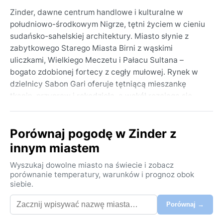
Zinder, dawne centrum handlowe i kulturalne w
południowo-środkowym Nigrze, tętni życiem w cieniu
sudańsko-sahelskiej architektury. Miasto słynie z
zabytkowego Starego Miasta Birni z wąskimi
uliczkami, Wielkiego Meczetu i Pałacu Sultana –
bogato zdobionej fortecy z cegły mułowej. Rynek w
dzielnicy Sabon Gari oferuje tętniącą mieszankę
tkanin, przypraw i rękodzieła, a wokół rozciąga się
suchy, płaski krajobraz sawanny graniczący z
pustynią. To brama do pustynnych szlaków i regionu
Porównaj pogodę w Zinder z
Damagaram.
innym miastem
Klimat Zinder to gorący pustynny (BWh) – skrajne
upały i ogromna suchość przez większość roku. Lata
Wyszukaj dowolne miasto na świecie i zobacz
(kwiecień–wrzesień) przynoszą średnie maksima
porównanie temperatury, warunków i prognoz obok
siebie.
powyżej 40°C, a dni są parne mimo niskiej
wilgotności. Zimy (grudzień–luty) są łagodne i
Porównaj →
słoneczne, z temperaturami w dzień około 30°C i
chłodnymi nocami spadającymi do 15°C. Opady są