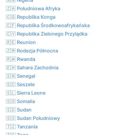
🇿🇦 Południowa Afryka
🇨🇬 Republika Konga
🇨🇫 Republika Środkowoafrykańska
🇨🇻 Republika Zielonego Przylądka
🇷🇪 Reunion
🇿🇲 Rodezja Północna
🇷🇼 Rwanda
🇪🇭 Sahara Zachodnia
🇸🇳 Senegal
🇸🇨 Seszele
🇸🇱 Sierra Leone
🇸🇴 Somalia
🇸🇩 Sudan
🇸🇸 Sudan Południowy
🇹🇿 Tanzania
🇹🇬 Togo