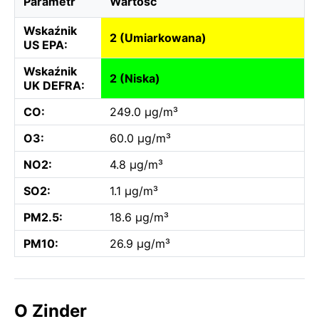
Parametr
Wartość
Wskaźnik
2 (Umiarkowana)
US EPA:
Wskaźnik
2 (Niska)
UK DEFRA:
CO:
249.0 µg/m³
O3:
60.0 µg/m³
NO2:
4.8 µg/m³
SO2:
1.1 µg/m³
PM2.5:
18.6 µg/m³
PM10:
26.9 µg/m³
O Zinder