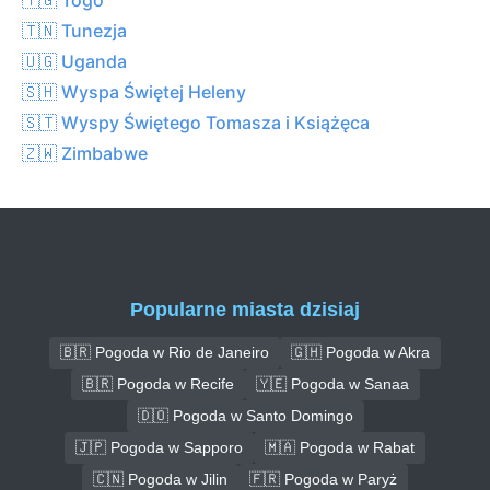
🇹🇳 Tunezja
🇺🇬 Uganda
🇸🇭 Wyspa Świętej Heleny
🇸🇹 Wyspy Świętego Tomasza i Książęca
🇿🇼 Zimbabwe
Popularne miasta dzisiaj
🇧🇷 Pogoda w Rio de Janeiro
🇬🇭 Pogoda w Akra
🇧🇷 Pogoda w Recife
🇾🇪 Pogoda w Sanaa
🇩🇴 Pogoda w Santo Domingo
🇯🇵 Pogoda w Sapporo
🇲🇦 Pogoda w Rabat
🇨🇳 Pogoda w Jilin
🇫🇷 Pogoda w Paryż