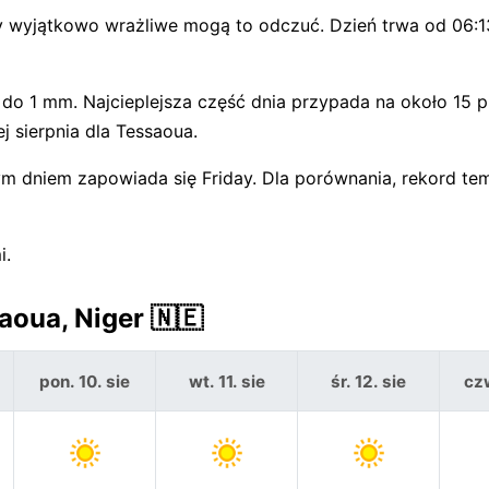
y wyjątkowo wrażliwe mogą to odczuć. Dzień trwa od 06:
 do 1 mm. Najcieplejsza część dnia przypada na około 15 p
 sierpnia dla Tessaoua.
wym dniem zapowiada się Friday. Dla porównania, rekord te
i.
oua, Niger 🇳🇪
pon. 10. sie
wt. 11. sie
śr. 12. sie
czw