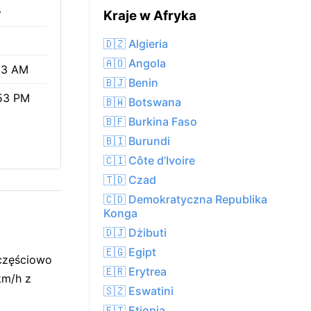
%
Kraje w Afryka
🇩🇿 Algieria
🇦🇴 Angola
13 AM
🇧🇯 Benin
53 PM
🇧🇼 Botswana
🇧🇫 Burkina Faso
🇧🇮 Burundi
🇨🇮 Côte d’Ivoire
🇹🇩 Czad
🇨🇩 Demokratyczna Republika
Konga
🇩🇯 Dżibuti
🇪🇬 Egipt
 częściowo
🇪🇷 Erytrea
km/h z
🇸🇿 Eswatini
🇪🇹 Etiopia