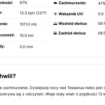
otność:
67%
☁️
Zachmurzenie:
47
r:
13.3 kph (221°)
☀️
Wskaźnik UV:
0.0
🌅
Wschód słońca:
06:
enie:
1011.0 mb
🌇
Zachód słońca:
06:
czność:
10.0 km
dy:
0.0 mm
hwili?
e zachmurzenie. Dzisiejszej nocy nad Tessaoua niebo jest
okrywa się z odczytem. Wieje stały wiatr o prędkości 13 