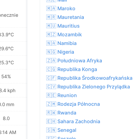
🇲🇦 Maroko
Częściowe
onecznie
🇲🇷 Mauretania
zachmurzenie
🇲🇺 Mauritius
🇲🇿 Mozambik
33.9°C
33.5°C
🇳🇦 Namibia
29.6°C
29.6°C
🇳🇬 Nigeria
🇿🇦 Południowa Afryka
25.3°C
25.1°C
🇨🇬 Republika Konga
54%
60%
🇨🇫 Republika Środkowoafrykańska
🇨🇻 Republika Zielonego Przylądka
8.4 kph
24.5 kph
🇷🇪 Reunion
🇿🇲 Rodezja Północna
0.0 mm
39.5 mm
🇷🇼 Rwanda
8.0
8.0
🇪🇭 Sahara Zachodnia
🇸🇳 Senegal
6:14 AM
06:14 AM
🇸🇨 Seszele