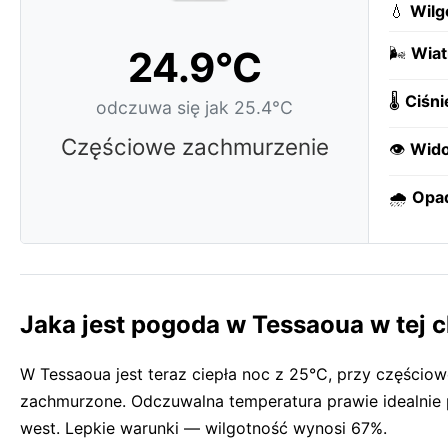
💧
Wilg
24.9°C
🌬️
Wiat
🌡️
Ciśni
odczuwa się jak 25.4°C
Częściowe zachmurzenie
👁️
Wido
🌧️
Opa
Jaka jest pogoda w Tessaoua w tej c
W Tessaoua jest teraz ciepła noc z 25°C, przy częściow
zachmurzone. Odczuwalna temperatura prawie idealnie p
west. Lepkie warunki — wilgotność wynosi 67%.