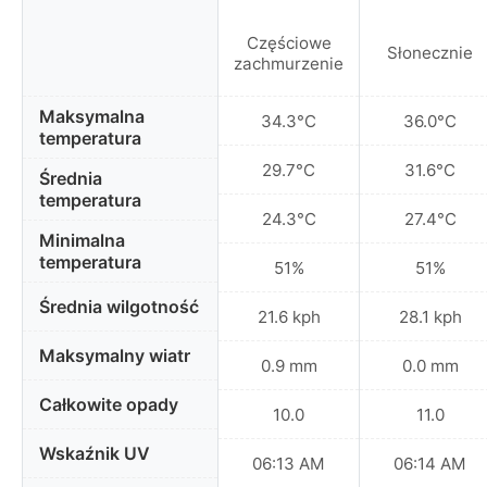
Częściowe
Słonecznie
zachmurzenie
Maksymalna
34.3°C
36.0°C
temperatura
29.7°C
31.6°C
Średnia
temperatura
24.3°C
27.4°C
Minimalna
temperatura
51%
51%
Średnia wilgotność
21.6 kph
28.1 kph
Maksymalny wiatr
0.9 mm
0.0 mm
Całkowite opady
10.0
11.0
Wskaźnik UV
06:13 AM
06:14 AM