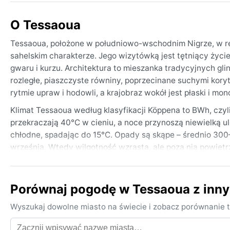
O Tessaoua
Tessaoua, położone w południowo-wschodnim Nigrze, w reg
sahelskim charakterze. Jego wizytówką jest tętniący życie
gwaru i kurzu. Architektura to mieszanka tradycyjnych g
rozległe, piaszczyste równiny, poprzecinane suchymi koryt
rytmie upraw i hodowli, a krajobraz wokół jest płaski i mon
Klimat Tessaoua według klasyfikacji Köppena to BWh, czyl
przekraczają 40°C w cieniu, a noce przynoszą niewielką ul
chłodne, spadając do 15°C. Opady są skąpe – średnio 3
września. Wtedy wilgotność wzrasta, ale poza nią powietrz
ubrania z bawełny, kapelusz i krem z filtrem. Na chłodniejs
Najlepszym czasem na wizytę są miesiące od listopada do l
Porównaj pogodę w Tessaoua z inn
Należy unikać pory przeddeszczowej (kwiecień–maj) z jej
suchy, zapylony wiatr znad Sahary, który od listopada d
Wyszukaj dowolne miasto na świecie i zobacz porównanie t
pory des