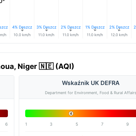
0°
szcz
4% Deszcz
3% Deszcz
2% Deszcz
1% Deszcz
2% Deszcz
2
↑
↑
↑
↑
↑
↑
km/h
10.0 km/h
11.0 km/h
11.0 km/h
11.0 km/h
12.0 km/h
oua, Niger 🇳🇪 (AQI)
Wskaźnik UK DEFRA
Department for Environment, Food & Rural Affair
4
6
1
3
5
7
9