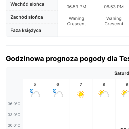
Wschód słońca
06:53 PM
06:53 PM
Zachód słońca
Waning
Waning
Crescent
Crescent
Faza księżyca
Godzinowa prognoza pogody dla Tess
Saturd
5
6
7
8
9
36.0°C
33.0°C
30.0°C