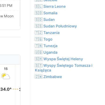
6:51 PM
06:50 PM
🇸🇱 Sierra Leone
🇸🇴 Somalia
Waxing
ew Moon
🇸🇩 Sudan
Crescent
🇸🇸 Sudan Południowy
🇹🇿 Tanzania
🇹🇬 Togo
🇹🇳 Tunezja
🇺🇬 Uganda
🇸🇭 Wyspa Świętej Heleny
🇸🇹 Wyspy Świętego Tomasza i
15
16
17
18
19
20
Książęca
🇿🇼 Zimbabwe
34.0°
34.0°
34.0°
34.0°
33.0°
33.0