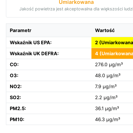
Umiarkowana
Jakość powietrza jest akceptowalna dla większości ludz
Parametr
Wartość
Wskaźnik US EPA:
2 (Umiarkowana
Wskaźnik UK DEFRA:
4 (Umiarkowana
CO:
276.0 µg/m³
O3:
48.0 µg/m³
NO2:
7.9 µg/m³
SO2:
2.2 µg/m³
PM2.5:
36.1 µg/m³
PM10:
46.3 µg/m³