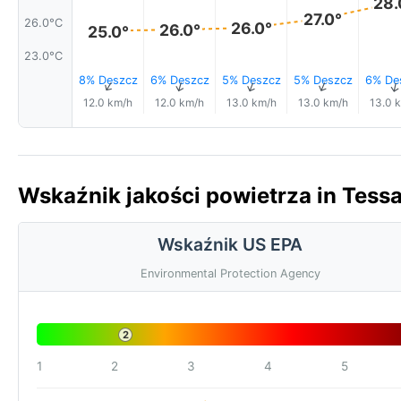
28.
27.0°
26.0°C
26.0°
26.0°
25.0°
23.0°C
8% Deszcz
6% Deszcz
5% Deszcz
5% Deszcz
6% De
↑
↑
↑
↑
12.0 km/h
12.0 km/h
13.0 km/h
13.0 km/h
13.0 
Wskaźnik jakości powietrza in Tessa
Wskaźnik US EPA
Environmental Protection Agency
2
1
2
3
4
5