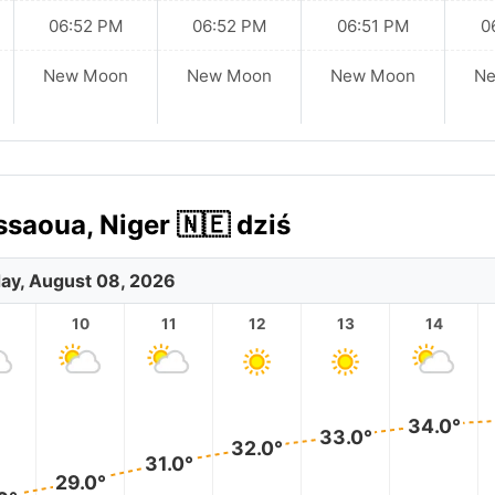
06:52 PM
06:52 PM
06:51 PM
0
New Moon
New Moon
New Moon
N
aoua, Niger 🇳🇪 dziś
ay, August 08, 2026
10
11
12
13
14
34.0°
33.0°
32.0°
31.0°
29.0°