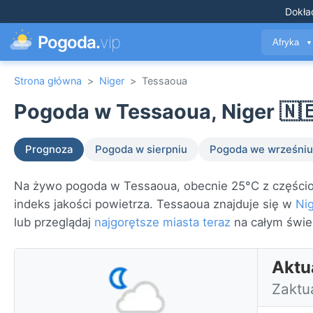
Dokła
Pogoda.
vip
Afryka
▼
Strona główna
>
Niger
>
Tessaoua
Pogoda w Tessaoua, Niger 🇳
Prognoza
Pogoda w sierpniu
Pogoda we wrześniu
Na żywo pogoda w Tessaoua, obecnie 25°C z częścio
indeks jakości powietrza. Tessaoua znajduje się w
Ni
lub przeglądaj
najgorętsze miasta teraz
na całym świe
Aktu
Zaktu