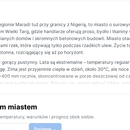
ionie Maradi tuż przy granicy z Nigerią, to miasto o surowy
m Wielki Targ, gdzie handlarze oferują proso, bydło i tkaniny
linianych domów i skromnych betonowych budowli. Miasto ota
ami rzek, które ożywają tylko podczas rzadkich ulew. Życie t
otonna, rozciągający się aż po horyzont.
i gorący pustynny. Lata są ekstremalne – temperatury regular
gę. Zima jest przyjemnie ciepła w dzień, około 30°C, ale noc
00–400 mm rocznie, skoncentrowane w porze deszczowej od c
e jest suche jak pieprz. Pakując się, warto zabrać lekkie, p
ze wieczory przyda się lekki sweter.
utego, kiedy temperatury są najłagodniejsze, a dni słoneczne
ym miastem
 piekielnym upałem. Charakterystycznym zjawiskiem jest harm
o marca ogranicza widoczność i osiada pyłem na wszystkim. P
emperatury, warunków i prognoz obok siebie.
Porównaj →