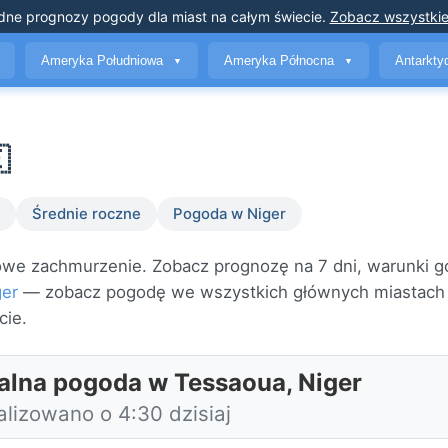
dne prognozy pogody
dla miast na całym świecie
.
Zobacz wszystkie
Ameryka Południowa
Ameryka Północna
Antarkt
▼
▼

Średnie roczne
Pogoda w Niger
we zachmurzenie. Zobacz prognozę na 7 dni, warunki g
ger
— zobacz pogodę we wszystkich głównych miastac
cie.
alna pogoda w Tessaoua, Niger
alizowano o 4:30 dzisiaj