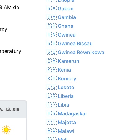
13 AM do
🇬🇦 Gabon
🇬🇲 Gambia
🇬🇭 Ghana
rzy
🇬🇳 Gwinea
🇬🇼 Gwinea Bissau
mperatury
🇬🇶 Gwinea Równikowa
🇨🇲 Kamerun
🇰🇪 Kenia
🇰🇲 Komory
🇱🇸 Lesoto
🇱🇷 Liberia
🇱🇾 Libia
. 13. sie
pt. 14. sie
🇲🇬 Madagaskar
🇾🇹 Majotta
🇲🇼 Malawi
🇲🇱 Mali