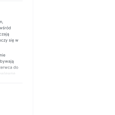
m,
 wśród
czają
oczy się w
nie
e bywają
zerwca do
rzewiewne
 i suche.
attan –
odczas