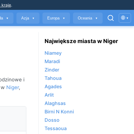
 kraje
.
🌐
yda
Azja
Europa
Oceania
▾
▼
▼
▼
▼
Największe miasta w Niger
Niamey
Maradi
Zinder
Tahoua
odzinowe i
Agades
h w
Niger
,
Arlit
Alaghsas
Birni N Konni
Dosso
Tessaoua