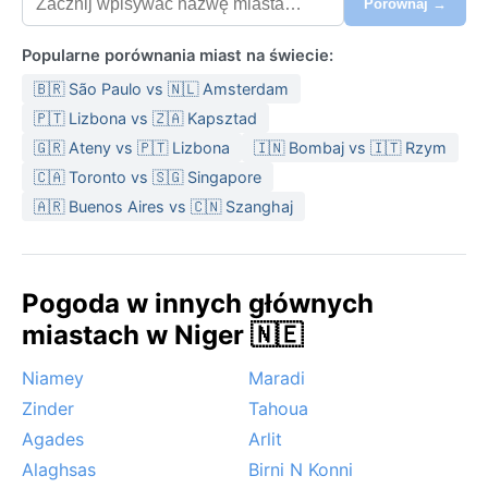
Porównaj →
Popularne porównania miast na świecie:
🇧🇷 São Paulo vs 🇳🇱 Amsterdam
🇵🇹 Lizbona vs 🇿🇦 Kapsztad
🇬🇷 Ateny vs 🇵🇹 Lizbona
🇮🇳 Bombaj vs 🇮🇹 Rzym
🇨🇦 Toronto vs 🇸🇬 Singapore
🇦🇷 Buenos Aires vs 🇨🇳 Szanghaj
Pogoda w innych głównych
miastach w Niger 🇳🇪
Niamey
Maradi
Zinder
Tahoua
Agades
Arlit
Alaghsas
Birni N Konni