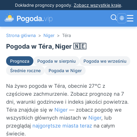
Dokładne prognozy pogody
.
Zobacz wszystkie kraje
.
☰
Pogoda.
vip
🌐
Strona główna
>
Niger
>
Téra
Pogoda w Téra, Niger 🇳🇪
Prognoza
Pogoda w sierpniu
Pogoda we wrześniu
Średnie roczne
Pogoda w Niger
Na żywo pogoda w Téra, obecnie 27°C z
częściowe zachmurzenie. Zobacz prognozę na 7
dni, warunki godzinowe i indeks jakości powietrza.
Téra znajduje się w
Niger
— zobacz pogodę we
wszystkich głównych miastach w
Niger
, lub
przeglądaj
najgorętsze miasta teraz
na całym
świecie.