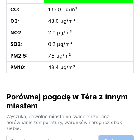
CO:
135.0 µg/m³
O3:
48.0 µg/m³
NO2:
2.0 µg/m³
SO2:
0.2 µg/m³
PM2.5:
7.5 µg/m³
PM10:
49.4 µg/m³
Porównaj pogodę w Téra z innym
miastem
Wyszukaj dowolne miasto na świecie i zobacz
porównanie temperatury, warunków i prognoz obok
siebie.