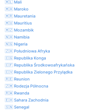
🇲🇱 Mali
🇲🇦 Maroko
🇲🇷 Mauretania
🇲🇺 Mauritius
🇲🇿 Mozambik
🇳🇦 Namibia
🇳🇬 Nigeria
🇿🇦 Południowa Afryka
🇨🇬 Republika Konga
🇨🇫 Republika Środkowoafrykańska
🇨🇻 Republika Zielonego Przylądka
🇷🇪 Reunion
🇿🇲 Rodezja Północna
🇷🇼 Rwanda
🇪🇭 Sahara Zachodnia
🇸🇳 Senegal