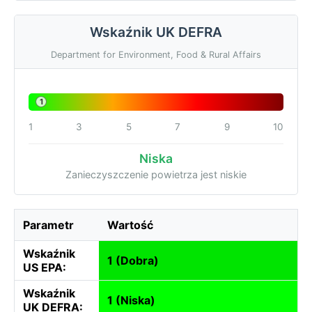
Wskaźnik UK DEFRA
Department for Environment, Food & Rural Affairs
1
1
3
5
7
9
10
Niska
Zanieczyszczenie powietrza jest niskie
Parametr
Wartość
Wskaźnik
1 (Dobra)
US EPA:
Wskaźnik
1 (Niska)
UK DEFRA: