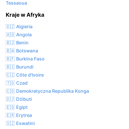
Tessaoua
Kraje w Afryka
🇩🇿 Algieria
🇦🇴 Angola
🇧🇯 Benin
🇧🇼 Botswana
🇧🇫 Burkina Faso
🇧🇮 Burundi
🇨🇮 Côte d’Ivoire
🇹🇩 Czad
🇨🇩 Demokratyczna Republika Konga
🇩🇯 Dżibuti
🇪🇬 Egipt
🇪🇷 Erytrea
🇸🇿 Eswatini