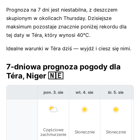
Prognoza na 7 dni jest niestabilna, z deszczem
skupionym w okolicach Thursday. Dzisiejsze
maksimum pozostaje znacznie poniżej rekordu dla
tej daty w Téra, który wynosi 40°C.
Idealne warunki w Téra dziś — wyjdź i ciesz się nimi.
7-dniowa prognoza pogody dla
Téra, Niger 🇳🇪
pon. 3. sie
wt. 4. sie
śr. 5. sie
c
Częściowe
Słonecznie
Słonecznie
S
zachmurzenie