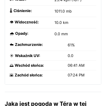
🌡️
Ciśnienie:
1011.0 mb
👁️
Widoczność:
10.0 km
🌧️
Opady:
0.0 mm
☁️
Zachmurzenie:
61%
☀️
Wskaźnik UV:
0.0
🌅
Wschód słońca:
06:41 AM
🌇
Zachód słońca:
07:24 PM
Jaka jest pogoda w Téra w tej