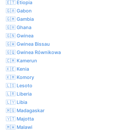
🇪🇹 Etiopia
🇬🇦 Gabon
🇬🇲 Gambia
🇬🇭 Ghana
🇬🇳 Gwinea
🇬🇼 Gwinea Bissau
🇬🇶 Gwinea Równikowa
🇨🇲 Kamerun
🇰🇪 Kenia
🇰🇲 Komory
🇱🇸 Lesoto
🇱🇷 Liberia
🇱🇾 Libia
🇲🇬 Madagaskar
🇾🇹 Majotta
🇲🇼 Malawi