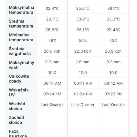
Maksymalna
32.4°C
35.6°C
38.1°C
temperatura
29.1°C
30.9°C
33.3°C
Średnia
temperatura
25.6°C
26.1°C
28.4°C
Minimalna
temperatura
59%
52%
43%
Średnia
26.6 kph
22.3 kph
20.9 kph
wilgotność
0.3 mm
1.6 mm
0.3 mm
Maksymalny
wiatr
10.0
12.0
10.0
Całkowite
opady
06:41 AM
06:41 AM
06:42 AM
0
Wskaźnik
07:24 PM
07:24 PM
07:23 PM
UV
Wschód
Last Quarter
Last Quarter
Last Quarter
La
słońca
Zachód
słońca
Faza
księżyca