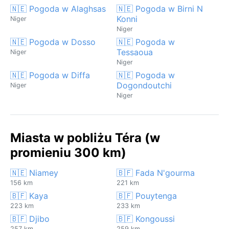
🇳🇪 Pogoda w Alaghsas
🇳🇪 Pogoda w Birni N
Konni
Niger
Niger
🇳🇪 Pogoda w Dosso
🇳🇪 Pogoda w
Tessaoua
Niger
Niger
🇳🇪 Pogoda w Diffa
🇳🇪 Pogoda w
Dogondoutchi
Niger
Niger
Miasta w pobliżu Téra (w
promieniu 300 km)
🇳🇪 Niamey
🇧🇫 Fada N'gourma
156 km
221 km
🇧🇫 Kaya
🇧🇫 Pouytenga
223 km
233 km
🇧🇫 Djibo
🇧🇫 Kongoussi
257 km
259 km