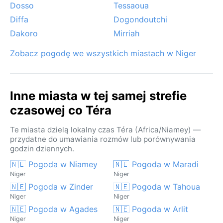
Dosso
Tessaoua
Diffa
Dogondoutchi
Dakoro
Mirriah
Zobacz pogodę we wszystkich miastach w Niger
Inne miasta w tej samej strefie
czasowej co Téra
Te miasta dzielą lokalny czas Téra (Africa/Niamey) —
przydatne do umawiania rozmów lub porównywania
godzin dziennych.
🇳🇪 Pogoda w Niamey
🇳🇪 Pogoda w Maradi
Niger
Niger
🇳🇪 Pogoda w Zinder
🇳🇪 Pogoda w Tahoua
Niger
Niger
🇳🇪 Pogoda w Agades
🇳🇪 Pogoda w Arlit
Niger
Niger