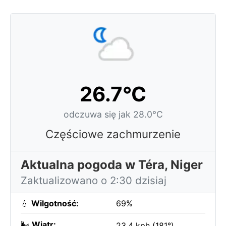
26.7°C
odczuwa się jak 28.0°C
Częściowe zachmurzenie
Aktualna pogoda w Téra, Niger
Zaktualizowano o 2:30 dzisiaj
💧
Wilgotność:
69%
🌬️
Wiatr:
23.4 kph (181°)