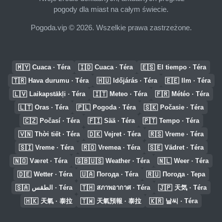
pogody dla miast na całym świecie.
Pogoda.vip © 2026. Wszelkie prawa zastrzeżone.
🇲🇾
🇮🇩
🇪🇸
Cuaca · Téra
Cuaca · Téra
El tiempo · Téra
🇹🇷
🇭🇺
🇪🇪
Hava durumu · Téra
Időjárás · Téra
Ilm · Téra
🇱🇻
🇮🇹
🇫🇷
Laikapstākļi · Téra
Meteo · Téra
Météo · Téra
🇱🇹
🇵🇱
🇸🇰
Oras · Téra
Pogoda · Téra
Počasie · Téra
🇨🇿
🇫🇮
🇵🇹
Počasí · Téra
Sää · Téra
Tempo · Téra
🇻🇳
🇩🇰
🇷🇸
Thời tiết · Téra
Vejret · Téra
Vreme · Téra
🇸🇮
🇷🇴
🇸🇪
Vreme · Téra
Vremea · Téra
Vädret · Téra
🇳🇴
🇬🇧🇺🇸
🇳🇱
Været · Téra
Weather · Téra
Weer · Téra
🇩🇪
🇺🇦
🇷🇺
Wetter · Téra
Погода · Téra
Погода · Тера
🇸🇦
🇹🇭
🇯🇵
الطقس · Téra
สภาพอากาศ · Téra
天気 · Téra
🇭🇰
🇹🇼
🇰🇷
天氣 · 泰拉
天氣預報 · 泰拉
날씨 · Téra