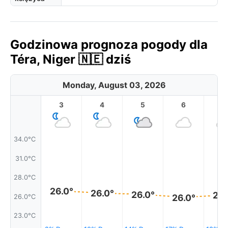
Godzinowa prognoza pogody dla
Téra, Niger 🇳🇪 dziś
Monday, August 03, 2026
3
4
5
6
7
34.0°C
31.0°C
28.0°C
26.0°
26.0°
26.0°
26.
26.0°
26.0°C
23.0°C