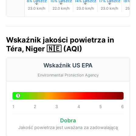
8% Deszcz
10% Deszcz
14% Deszcz
17% Deszcz
18% De
↑
↑
↑
↑
23.0 km/h
22.0 km/h
23.0 km/h
23.0 km/h
25.0 
Wskaźnik jakości powietrza in
Téra, Niger 🇳🇪 (AQI)
Wskaźnik US EPA
Environmental Protection Agency
1
1
2
3
4
5
6
Dobra
Jakość powietrza jest uważana za zadowalającą