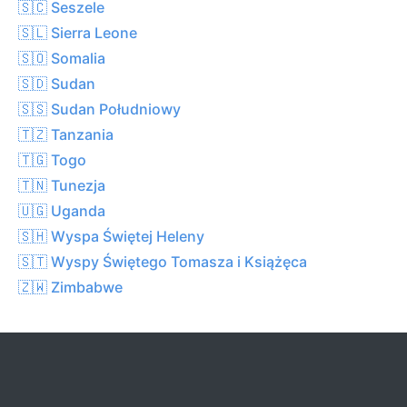
🇸🇨 Seszele
🇸🇱 Sierra Leone
🇸🇴 Somalia
🇸🇩 Sudan
🇸🇸 Sudan Południowy
🇹🇿 Tanzania
🇹🇬 Togo
🇹🇳 Tunezja
🇺🇬 Uganda
🇸🇭 Wyspa Świętej Heleny
🇸🇹 Wyspy Świętego Tomasza i Książęca
🇿🇼 Zimbabwe