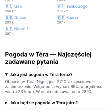
🇲🇱 Gao
🇧🇫 Tenkodogo
266 km
276 km
🇳🇪 Dosso
🇧🇫 Saaba
285 km
297 km
🇧🇫 Nioko I
297 km
Pogoda w Téra — Najczęściej
zadawane pytania
Jaka jest pogoda w Téra teraz?
Obecnie w Téra, Niger, jest 27°C z częściowe
zachmurzenie. Wilgotność wynosi 69%, a prędkość
wiatru 23 km/h. Warunki odczuwalne to 28°C.
Jaka będzie pogoda w Téra jutro?