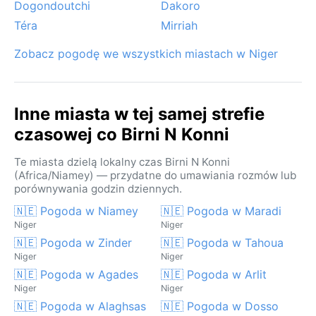
Dogondoutchi
Dakoro
Téra
Mirriah
Zobacz pogodę we wszystkich miastach w Niger
Inne miasta w tej samej strefie
czasowej co Birni N Konni
Te miasta dzielą lokalny czas Birni N Konni
(Africa/Niamey) — przydatne do umawiania rozmów lub
porównywania godzin dziennych.
🇳🇪 Pogoda w Niamey
🇳🇪 Pogoda w Maradi
Niger
Niger
🇳🇪 Pogoda w Zinder
🇳🇪 Pogoda w Tahoua
Niger
Niger
🇳🇪 Pogoda w Agades
🇳🇪 Pogoda w Arlit
Niger
Niger
🇳🇪 Pogoda w Alaghsas
🇳🇪 Pogoda w Dosso