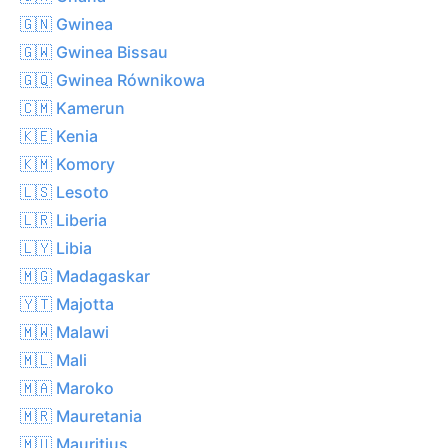
🇬🇳 Gwinea
🇬🇼 Gwinea Bissau
🇬🇶 Gwinea Równikowa
🇨🇲 Kamerun
🇰🇪 Kenia
🇰🇲 Komory
🇱🇸 Lesoto
🇱🇷 Liberia
🇱🇾 Libia
🇲🇬 Madagaskar
🇾🇹 Majotta
🇲🇼 Malawi
🇲🇱 Mali
🇲🇦 Maroko
🇲🇷 Mauretania
🇲🇺 Mauritius