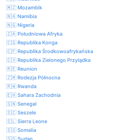
🇲🇿 Mozambik
🇳🇦 Namibia
🇳🇬 Nigeria
🇿🇦 Południowa Afryka
🇨🇬 Republika Konga
🇨🇫 Republika Środkowoafrykańska
🇨🇻 Republika Zielonego Przylądka
🇷🇪 Reunion
🇿🇲 Rodezja Północna
🇷🇼 Rwanda
🇪🇭 Sahara Zachodnia
🇸🇳 Senegal
🇸🇨 Seszele
🇸🇱 Sierra Leone
🇸🇴 Somalia
🇸🇩 Sudan