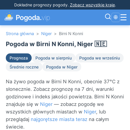
Dokładne prognozy pogody
.
Zobacz wszystkie kraje
.
☰
Pogoda.
vip
🌐
Strona główna
>
Niger
>
Birni N Konni
Pogoda w Birni N Konni, Niger 🇳🇪
Prognoza
Pogoda w sierpniu
Pogoda we wrześniu
Średnie roczne
Pogoda w Niger
Na żywo pogoda w Birni N Konni, obecnie 37°C z
słonecznie. Zobacz prognozę na 7 dni, warunki
godzinowe i indeks jakości powietrza. Birni N Konni
znajduje się w
Niger
— zobacz pogodę we
wszystkich głównych miastach w
Niger
, lub
przeglądaj
najgorętsze miasta teraz
na całym
świecie.