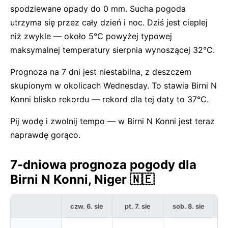
spodziewane opady do 0 mm. Sucha pogoda
utrzyma się przez cały dzień i noc. Dziś jest cieplej
niż zwykle — około 5°C powyżej typowej
maksymalnej temperatury sierpnia wynoszącej 32°C.
Prognoza na 7 dni jest niestabilna, z deszczem
skupionym w okolicach Wednesday. To stawia Birni N
Konni blisko rekordu — rekord dla tej daty to 37°C.
Pij wodę i zwolnij tempo — w Birni N Konni jest teraz
naprawdę gorąco.
7-dniowa prognoza pogody dla
Birni N Konni, Niger 🇳🇪
czw. 6. sie
pt. 7. sie
sob. 8. sie
ni