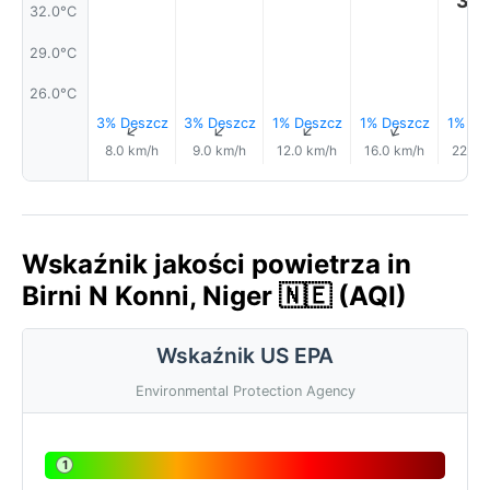
32.0°C
29.0°C
26.0°C
3% Deszcz
3% Deszcz
1% Deszcz
1% Deszcz
1% De
↑
↑
↑
↑
8.0 km/h
9.0 km/h
12.0 km/h
16.0 km/h
22.0 
Wskaźnik jakości powietrza in
Birni N Konni, Niger 🇳🇪 (AQI)
Wskaźnik US EPA
Environmental Protection Agency
1