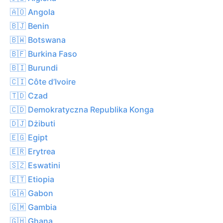
🇦🇴 Angola
🇧🇯 Benin
🇧🇼 Botswana
🇧🇫 Burkina Faso
🇧🇮 Burundi
🇨🇮 Côte d’Ivoire
🇹🇩 Czad
🇨🇩 Demokratyczna Republika Konga
🇩🇯 Dżibuti
🇪🇬 Egipt
🇪🇷 Erytrea
🇸🇿 Eswatini
🇪🇹 Etiopia
🇬🇦 Gabon
🇬🇲 Gambia
🇬🇭 Ghana