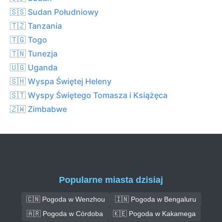
🇸🇸 Sudan Południowy
🇹🇿 Tanzania
🇹🇬 Togo
🇹🇳 Tunezja
🇺🇬 Uganda
🇸🇭 Wyspa Świętej Heleny
🇸🇹 Wyspy Świętego Tomasza i Książęca
🇿🇼 Zimbabwe
Popularne miasta dzisiaj
🇨🇳 Pogoda w Wenzhou
🇮🇳 Pogoda w Bengaluru
🇦🇷 Pogoda w Córdoba
🇰🇪 Pogoda w Kakamega