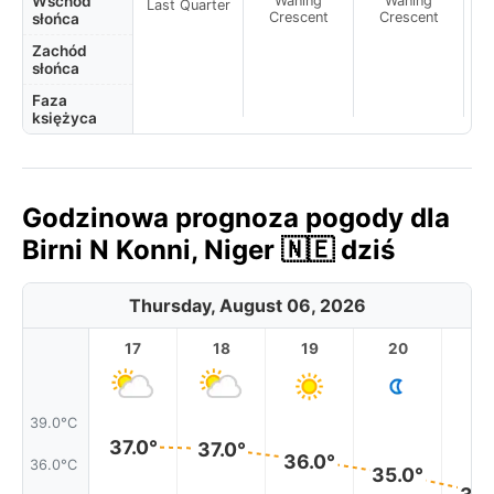
Wschód
Waning
Waning
Last Quarter
Crescent
Crescent
słońca
Zachód
słońca
Faza
księżyca
Godzinowa prognoza pogody dla
Birni N Konni, Niger 🇳🇪 dziś
Thursday, August 06, 2026
17
18
19
20
2
39.0°C
37.0°
37.0°
36.0°
36.0°C
35.0°
33.