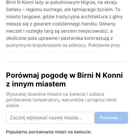
Birni N Konni leży w południowym Nigrze, na skraju
Sahelu – regionu suchego, ale tętniącego życiem. To
miasto targowe, gdzie tradycyjna architektura z gliny
miesza się z gwarem codziennego handlu. Główny
meczet i rozległy targ są sercem miejscowości, a
okoliczne pola uprawne i pastwiska kontrastują z
pustynnymi krajobrazami na północy. Położenie przy
granicy z Nigerią sprawia, że Birni N Konni jest
ważnym węzłem wymiany towarów i kultur.
Klimat według klasyfikacji Köppena to BSh, czyli
Porównaj pogodę w Birni N Konni
gorący półpustynny. Lata od kwietnia do czerwca
z innym miastem
przynoszą upały sięgające 40°C i więcej, a suchy,
parny wiatr jedynie potęguje odczucie gorąca. Zima
Wyszukaj dowolne miasto na świecie i zobacz
(grudzień–luty) jest znacznie łagodniejsza – w ciągu
porównanie temperatury, warunków i prognoz obok
siebie.
dnia około 30°C, noce bywają chłodne, nawet poniżej
15°C. Pora deszczowa trwa od czerwca do września,
Porównaj →
przynosząc gwałtowne ulewy i chwilowo zwiększoną
wilgotność. Opady są jednak nieregularne – w
Popularne porównania miast na świecie: