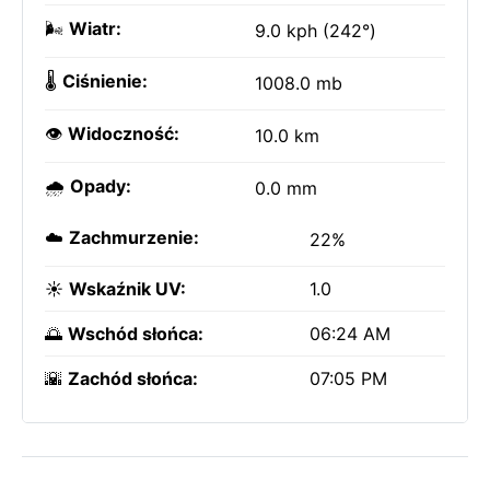
🌬️
Wiatr:
9.0 kph (242°)
🌡️
Ciśnienie:
1008.0 mb
👁️
Widoczność:
10.0 km
🌧️
Opady:
0.0 mm
☁️
Zachmurzenie:
22%
☀️
Wskaźnik UV:
1.0
🌅
Wschód słońca:
06:24 AM
🌇
Zachód słońca:
07:05 PM