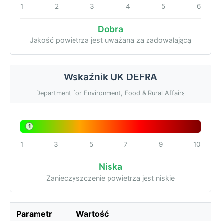
1
2
3
4
5
6
Dobra
Jakość powietrza jest uważana za zadowalającą
Wskaźnik UK DEFRA
Department for Environment, Food & Rural Affairs
1
1
3
5
7
9
10
Niska
Zanieczyszczenie powietrza jest niskie
Parametr
Wartość