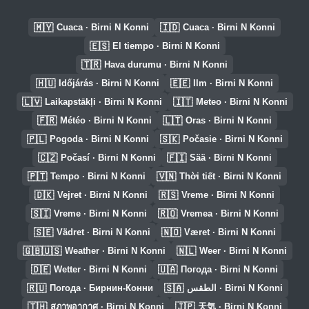
🇲🇾
🇮🇩
Cuaca · Birni N Konni
Cuaca · Birni N Konni
🇪🇸
El tiempo · Birni N Konni
🇹🇷
Hava durumu · Birni N Konni
🇭🇺
🇪🇪
Időjárás · Birni N Konni
Ilm · Birni N Konni
🇱🇻
🇮🇹
Laikapstākļi · Birni N Konni
Meteo · Birni N Konni
🇫🇷
🇱🇹
Météo · Birni N Konni
Oras · Birni N Konni
🇵🇱
🇸🇰
Pogoda · Birni N Konni
Počasie · Birni N Konni
🇨🇿
🇫🇮
Počasí · Birni N Konni
Sää · Birni N Konni
🇵🇹
🇻🇳
Tempo · Birni N Konni
Thời tiết · Birni N Konni
🇩🇰
🇷🇸
Vejret · Birni N Konni
Vreme · Birni N Konni
🇸🇮
🇷🇴
Vreme · Birni N Konni
Vremea · Birni N Konni
🇸🇪
🇳🇴
Vädret · Birni N Konni
Været · Birni N Konni
🇬🇧🇺🇸
🇳🇱
Weather · Birni N Konni
Weer · Birni N Konni
🇩🇪
🇺🇦
Wetter · Birni N Konni
Погода · Birni N Konni
🇷🇺
🇸🇦
Погода · Бирнин-Конни
الطقس · Birni N Konni
🇹🇭
🇯🇵
สภาพอากาศ · Birni N Konni
天気 · Birni N Konni