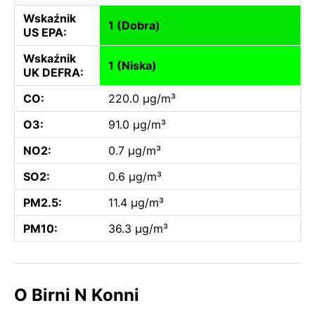
Wskaźnik
1 (Dobra)
US EPA:
Wskaźnik
1 (Niska)
UK DEFRA:
CO:
220.0 µg/m³
O3:
91.0 µg/m³
NO2:
0.7 µg/m³
SO2:
0.6 µg/m³
PM2.5:
11.4 µg/m³
PM10:
36.3 µg/m³
O Birni N Konni