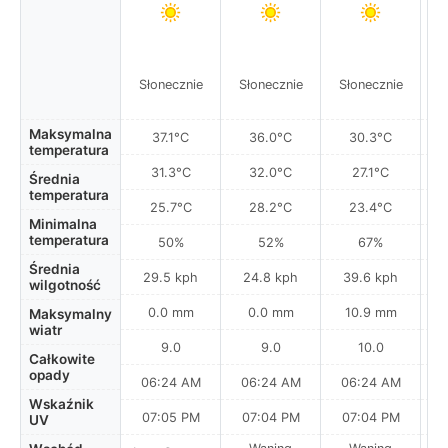
Słonecznie
Słonecznie
Słonecznie
S
Maksymalna
37.1°C
36.0°C
30.3°C
temperatura
31.3°C
32.0°C
27.1°C
Średnia
temperatura
25.7°C
28.2°C
23.4°C
Minimalna
temperatura
50%
52%
67%
Średnia
29.5 kph
24.8 kph
39.6 kph
wilgotność
0.0 mm
0.0 mm
10.9 mm
Maksymalny
wiatr
9.0
9.0
10.0
Całkowite
opady
06:24 AM
06:24 AM
06:24 AM
0
Wskaźnik
07:05 PM
07:04 PM
07:04 PM
UV