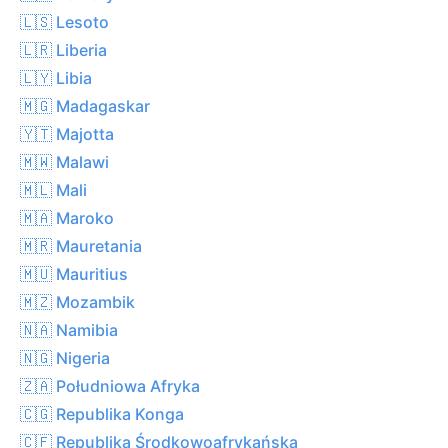
🇱🇸 Lesoto
🇱🇷 Liberia
🇱🇾 Libia
🇲🇬 Madagaskar
🇾🇹 Majotta
🇲🇼 Malawi
🇲🇱 Mali
🇲🇦 Maroko
🇲🇷 Mauretania
🇲🇺 Mauritius
🇲🇿 Mozambik
🇳🇦 Namibia
🇳🇬 Nigeria
🇿🇦 Południowa Afryka
🇨🇬 Republika Konga
🇨🇫 Republika Środkowoafrykańska