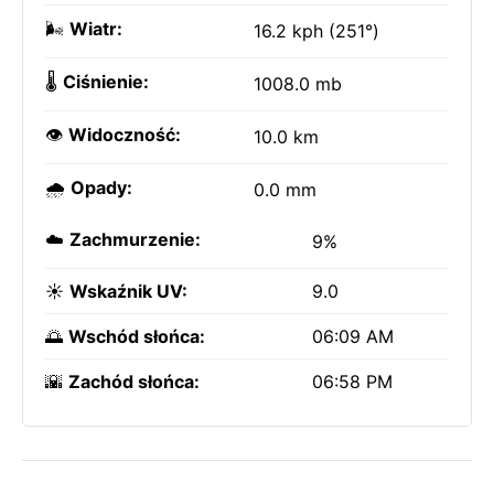
🌬️
Wiatr:
16.2 kph (251°)
🌡️
Ciśnienie:
1008.0 mb
👁️
Widoczność:
10.0 km
🌧️
Opady:
0.0 mm
☁️
Zachmurzenie:
9%
☀️
Wskaźnik UV:
9.0
🌅
Wschód słońca:
06:09 AM
🌇
Zachód słońca:
06:58 PM