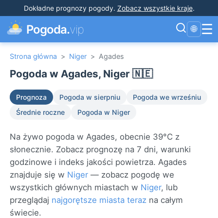
Dokładne prognozy pogody
.
Zobacz wszystkie kraje
.
☰
Pogoda.
vip
🌐
Strona główna
>
Niger
>
Agades
Pogoda w Agades, Niger 🇳🇪
Prognoza
Pogoda w sierpniu
Pogoda we wrześniu
Średnie roczne
Pogoda w Niger
Na żywo pogoda w Agades, obecnie 39°C z
słonecznie. Zobacz prognozę na 7 dni, warunki
godzinowe i indeks jakości powietrza. Agades
znajduje się w
Niger
— zobacz pogodę we
wszystkich głównych miastach w
Niger
, lub
przeglądaj
najgorętsze miasta teraz
na całym
świecie.