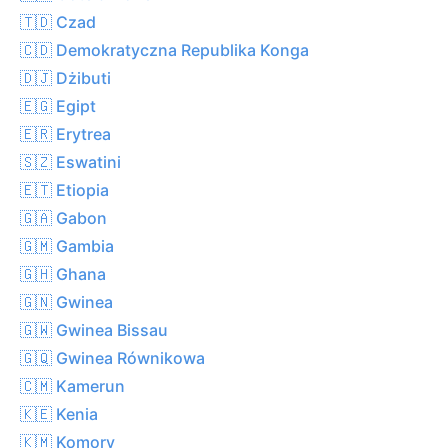
🇹🇩 Czad
🇨🇩 Demokratyczna Republika Konga
🇩🇯 Dżibuti
🇪🇬 Egipt
🇪🇷 Erytrea
🇸🇿 Eswatini
🇪🇹 Etiopia
🇬🇦 Gabon
🇬🇲 Gambia
🇬🇭 Ghana
🇬🇳 Gwinea
🇬🇼 Gwinea Bissau
🇬🇶 Gwinea Równikowa
🇨🇲 Kamerun
🇰🇪 Kenia
🇰🇲 Komory