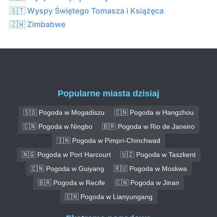
🇸🇹 Wyspy Świętego Tomasza i Książęca
🇿🇼 Zimbabwe
Popularne miasta dzisiaj
🇸🇴 Pogoda w Mogadiszu
🇨🇳 Pogoda w Hangzhou
🇨🇳 Pogoda w Ningbo
🇧🇷 Pogoda w Rio de Janeiro
🇮🇳 Pogoda w Pimpri-Chinchwad
🇳🇬 Pogoda w Port Harcourt
🇺🇿 Pogoda w Taszkent
🇨🇳 Pogoda w Guiyang
🇷🇺 Pogoda w Moskwa
🇧🇷 Pogoda w Recife
🇨🇳 Pogoda w Jinan
🇨🇳 Pogoda w Lianyungang