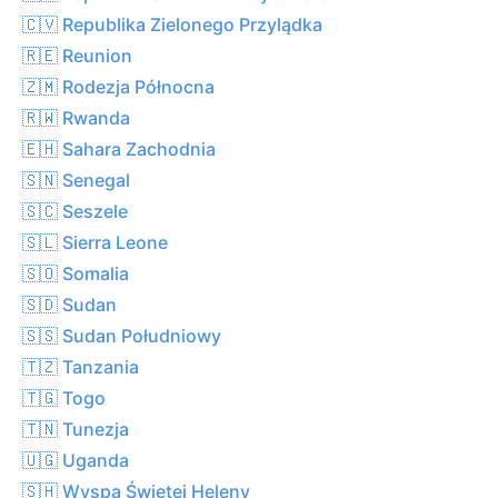
🇨🇻 Republika Zielonego Przylądka
🇷🇪 Reunion
🇿🇲 Rodezja Północna
🇷🇼 Rwanda
🇪🇭 Sahara Zachodnia
🇸🇳 Senegal
🇸🇨 Seszele
🇸🇱 Sierra Leone
🇸🇴 Somalia
🇸🇩 Sudan
🇸🇸 Sudan Południowy
🇹🇿 Tanzania
🇹🇬 Togo
🇹🇳 Tunezja
🇺🇬 Uganda
🇸🇭 Wyspa Świętej Heleny