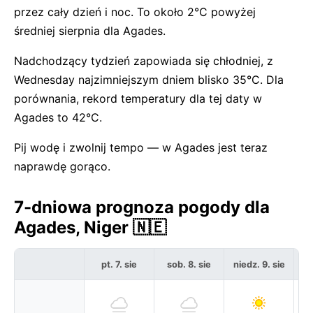
przez cały dzień i noc. To około 2°C powyżej
średniej sierpnia dla Agades.
Nadchodzący tydzień zapowiada się chłodniej, z
Wednesday najzimniejszym dniem blisko 35°C. Dla
porównania, rekord temperatury dla tej daty w
Agades to 42°C.
Pij wodę i zwolnij tempo — w Agades jest teraz
naprawdę gorąco.
7-dniowa prognoza pogody dla
Agades, Niger 🇳🇪
pt. 7. sie
sob. 8. sie
niedz. 9. sie
po