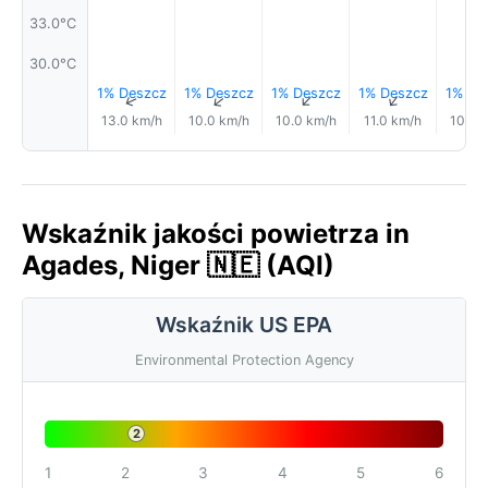
33.0°C
30.0°C
1% Deszcz
1% Deszcz
1% Deszcz
1% Deszcz
1% De
↑
↑
↑
↑
13.0 km/h
10.0 km/h
10.0 km/h
11.0 km/h
10.0 
Wskaźnik jakości powietrza in
Agades, Niger 🇳🇪 (AQI)
Wskaźnik US EPA
Environmental Protection Agency
2
1
2
3
4
5
6