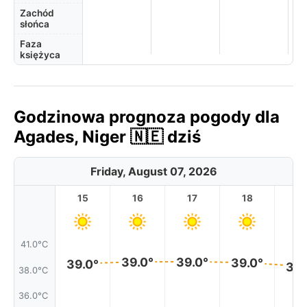
Zachód
słońca
Faza
księżyca
Godzinowa prognoza pogody dla
Agades, Niger 🇳🇪 dziś
Friday, August 07, 2026
15
16
17
18
1
41.0°C
39.0°
39.0°
39.0°
39.0°
39.
38.0°C
36.0°C