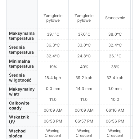
Zamglenie
Zamglenie
Słonecznie
S
pyłowe
pyłowe
Maksymalna
39.1°C
37.0°C
38.0°C
temperatura
36.3°C
33.0°C
32.4°C
Średnia
temperatura
32.4°C
24.8°C
26.1°C
Minimalna
temperatura
19%
40%
38%
Średnia
18.4 kph
39.2 kph
32.4 kph
wilgotność
0.0 mm
14.3 mm
1.0 mm
Maksymalny
wiatr
11.0
11.0
10.0
Całkowite
opady
06:09 AM
06:09 AM
06:10 AM
Wskaźnik
06:58 PM
06:57 PM
06:56 PM
UV
Wschód
Waning
Waning
Waning
N
Crescent
Crescent
Crescent
słońca