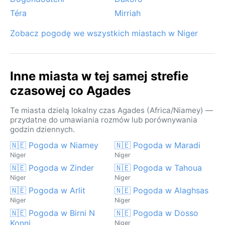
Téra
Mirriah
Zobacz pogodę we wszystkich miastach w Niger
Inne miasta w tej samej strefie
czasowej co Agades
Te miasta dzielą lokalny czas Agades (Africa/Niamey) —
przydatne do umawiania rozmów lub porównywania
godzin dziennych.
🇳🇪 Pogoda w Niamey
🇳🇪 Pogoda w Maradi
Niger
Niger
🇳🇪 Pogoda w Zinder
🇳🇪 Pogoda w Tahoua
Niger
Niger
🇳🇪 Pogoda w Arlit
🇳🇪 Pogoda w Alaghsas
Niger
Niger
🇳🇪 Pogoda w Birni N
🇳🇪 Pogoda w Dosso
Konni
Niger