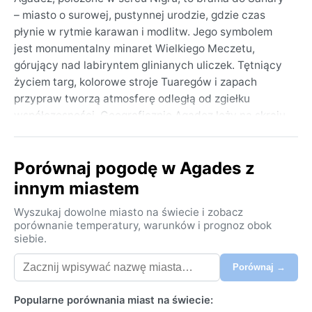
– miasto o surowej, pustynnej urodzie, gdzie czas
płynie w rytmie karawan i modlitw. Jego symbolem
jest monumentalny minaret Wielkiego Meczetu,
górujący nad labiryntem glinianych uliczek. Tętniący
życiem targ, kolorowe stroje Tuaregów i zapach
przypraw tworzą atmosferę odległą od zgiełku
współczesności. Geograficznie Agadez leży na skraju
pustyni Ténéré, otoczone wydmami i suchymi
dolinami, które przez wieki kształtowały kulturę
Porównaj pogodę w Agades z
nomadów.
innym miastem
Klimat Agadez, zgodnie z klasyfikacją Köppena, to
BWh – gorący pustynny. Lata są ekstremalnie upalne,
Wyszukaj dowolne miasto na świecie i zobacz
z temperaturami sięgającymi 45°C w cieniu, a noce
porównanie temperatury, warunków i prognoz obok
siebie.
przynoszą niewielką ulgę. Zimy są łagodne w dzień,
około 25–30°C, ale nocami termometry spadają nawet
Porównaj →
do 10°C. Opady są wręcz symboliczne – średnio
poniżej 200 mm rocznie, głównie w postaci
Popularne porównania miast na świecie:
gwałtownych, krótkotrwałych burz między lipcem a