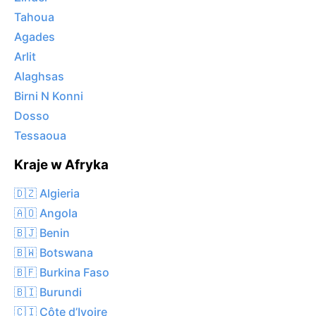
Tahoua
Agades
Arlit
Alaghsas
Birni N Konni
Dosso
Tessaoua
Kraje w Afryka
🇩🇿 Algieria
🇦🇴 Angola
🇧🇯 Benin
🇧🇼 Botswana
🇧🇫 Burkina Faso
🇧🇮 Burundi
🇨🇮 Côte d’Ivoire