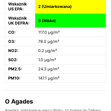
Wskaźnik
2 (Umiarkowana)
US EPA:
Wskaźnik
3 (Niska)
UK DEFRA:
CO:
117.0 µg/m³
O3:
78.0 µg/m³
NO2:
0.2 µg/m³
SO2:
1.0 µg/m³
PM2.5:
24.3 µg/m³
PM10:
147.1 µg/m³
O Agades
Agadez, położone w sercu Nigru, to brama do Sahary