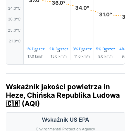
36.0°
34.0°
34.0°C
31.0°
30.
30.0°C
25.0°C
21.0°C
1% Deszcz
2% Deszcz
3% Deszcz
5% Deszcz
4% De
↑
↑
↑
↑
17.0 km/h
15.0 km/h
11.0 km/h
9.0 km/h
9.0 k
Wskaźnik jakości powietrza in
Heze, Chińska Republika Ludowa
🇨🇳 (AQI)
Wskaźnik US EPA
Environmental Protection Agency