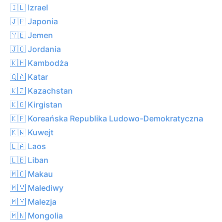
🇮🇱 Izrael
🇯🇵 Japonia
🇾🇪 Jemen
🇯🇴 Jordania
🇰🇭 Kambodża
🇶🇦 Katar
🇰🇿 Kazachstan
🇰🇬 Kirgistan
🇰🇵 Koreańska Republika Ludowo-Demokratyczna
🇰🇼 Kuwejt
🇱🇦 Laos
🇱🇧 Liban
🇲🇴 Makau
🇲🇻 Malediwy
🇲🇾 Malezja
🇲🇳 Mongolia