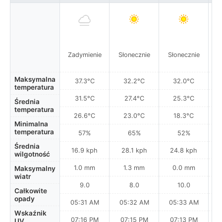
Zadymienie
Słonecznie
Słonecznie
S
Maksymalna
37.3°C
32.2°C
32.0°C
temperatura
31.5°C
27.4°C
25.3°C
Średnia
temperatura
26.6°C
23.0°C
18.3°C
Minimalna
temperatura
57%
65%
52%
Średnia
16.9 kph
28.1 kph
24.8 kph
wilgotność
1.0 mm
1.3 mm
0.0 mm
Maksymalny
wiatr
9.0
8.0
10.0
Całkowite
opady
05:31 AM
05:32 AM
05:33 AM
0
Wskaźnik
07:16 PM
07:15 PM
07:13 PM
UV