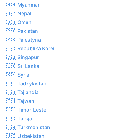
🇲🇲 Myanmar
🇳🇵 Nepal
🇴🇲 Oman
🇵🇰 Pakistan
🇵🇸 Palestyna
🇰🇷 Republika Korei
🇸🇬 Singapur
🇱🇰 Sri Lanka
🇸🇾 Syria
🇹🇯 Tadżykistan
🇹🇭 Tajlandia
🇹🇼 Tajwan
🇹🇱 Timor-Leste
🇹🇷 Turcja
🇹🇲 Turkmenistan
🇺🇿 Uzbekistan