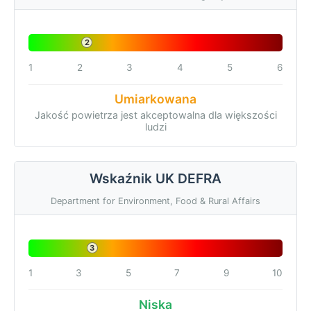
2
1
2
3
4
5
6
Umiarkowana
Jakość powietrza jest akceptowalna dla większości
ludzi
Wskaźnik UK DEFRA
Department for Environment, Food & Rural Affairs
3
1
3
5
7
9
10
Niska