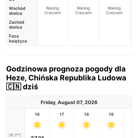
Wschód
Waning
Waning
Waning
N
Crescent
Crescent
Crescent
słońca
Zachód
słońca
Faza
księżyca
Godzinowa prognoza pogody dla
Heze, Chińska Republika Ludowa
🇨🇳 dziś
Friday, August 07, 2026
16
17
18
19
2
38.0°C
37.0°