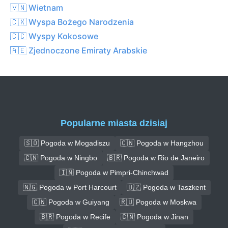
🇻🇳 Wietnam
🇨🇽 Wyspa Bożego Narodzenia
🇨🇨 Wyspy Kokosowe
🇦🇪 Zjednoczone Emiraty Arabskie
Popularne miasta dzisiaj
🇸🇴 Pogoda w Mogadiszu
🇨🇳 Pogoda w Hangzhou
🇨🇳 Pogoda w Ningbo
🇧🇷 Pogoda w Rio de Janeiro
🇮🇳 Pogoda w Pimpri-Chinchwad
🇳🇬 Pogoda w Port Harcourt
🇺🇿 Pogoda w Taszkent
🇨🇳 Pogoda w Guiyang
🇷🇺 Pogoda w Moskwa
🇧🇷 Pogoda w Recife
🇨🇳 Pogoda w Jinan