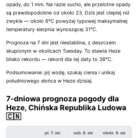
opady, do 1 mm. Na razie sucho, ale przelotne opady
są prawdopodobne od około 23. Dziś jest cieplej niż
zwykle — około 6°C powyżej typowej maksymalnej
temperatury sierpnia wynoszącej 31°C.
Prognoza na 7 dni jest niestabilna, z deszczem
skupionym w okolicach Tuesday. To stawia Heze
blisko rekordu — rekord dla tej daty to 38°C.
Podsumowanie: pij wodę, szukaj cienia i unikaj
południowego słońca w Heze dzisiaj.
7-dniowa prognoza pogody dla
Heze, Chińska Republika Ludowa
🇨🇳
pt. 7. sie
sob. 8. sie
niedz. 9. sie
po