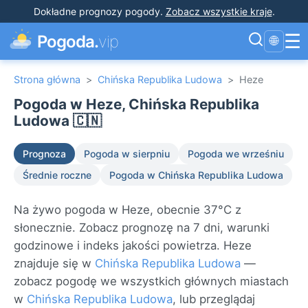
Dokładne prognozy pogody
.
Zobacz wszystkie kraje
.
☰
Pogoda.
vip
🌐
Strona główna
>
Chińska Republika Ludowa
>
Heze
Pogoda w Heze, Chińska Republika
Ludowa 🇨🇳
Prognoza
Pogoda w sierpniu
Pogoda we wrześniu
Średnie roczne
Pogoda w Chińska Republika Ludowa
Na żywo pogoda w Heze, obecnie 37°C z
słonecznie. Zobacz prognozę na 7 dni, warunki
godzinowe i indeks jakości powietrza. Heze
znajduje się w
Chińska Republika Ludowa
—
zobacz pogodę we wszystkich głównych miastach
w
Chińska Republika Ludowa
, lub przeglądaj