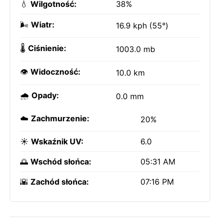
💧
Wilgotność:
38%
🌬️
Wiatr:
16.9 kph (55°)
🌡️
Ciśnienie:
1003.0 mb
👁️
Widoczność:
10.0 km
🌧️
Opady:
0.0 mm
☁️
Zachmurzenie:
20%
☀️
Wskaźnik UV:
6.0
🌅
Wschód słońca:
05:31 AM
🌇
Zachód słońca:
07:16 PM