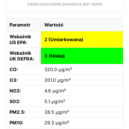
Zanieczyszczenie powietrza jest niskie
Parametr
Wartość
Wskaźnik
2 (Umiarkowana)
US EPA:
Wskaźnik
3 (Niska)
UK DEFRA:
CO:
320.0 µg/m³
O3:
201.0 µg/m³
NO2:
4.6 µg/m³
SO2:
5.1 µg/m³
PM2.5:
28.5 µg/m³
PM10:
29.3 µg/m³