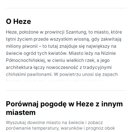
O Heze
Heze, położone w prowincji Szantung, to miasto, które
tętni życiem przede wszystkim wiosną, gdy zakwitają
miliony piwonii – to tutaj znajduje się największy na
świecie ogród tych kwiatów. Miasto leży na Nizinie
Północnochińskiej, w cieniu wielkich rzek, a jego
architektura łączy nowoczesność z tradycyjnymi
chińskimi pawilonami. W powietrzu unosi się zapach
herbaty i słodyczy, a lokalna kuchnia słynie z
wyrazistych smaków. Spacerując ulicami, można
natknąć się na starożytne świątynie i tętniące życiem
Porównaj pogodę w Heze z innym
targowiska, które odzwierciedlają głęboko
zakorzenioną kulturę rolniczą regionu.
miastem
Klimat Heze, według klasyfikacji Köppena Dwa, to
Wyszukaj dowolne miasto na świecie i zobacz
kontynentalny wilgotny z suchą zimą i gorącym latem.
porównanie temperatury, warunków i prognoz obok