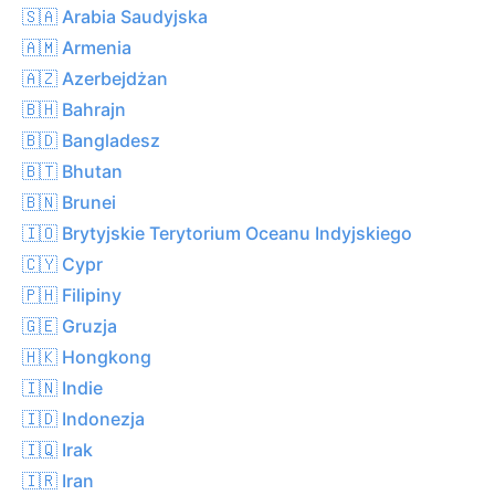
🇸🇦 Arabia Saudyjska
🇦🇲 Armenia
🇦🇿 Azerbejdżan
🇧🇭 Bahrajn
🇧🇩 Bangladesz
🇧🇹 Bhutan
🇧🇳 Brunei
🇮🇴 Brytyjskie Terytorium Oceanu Indyjskiego
🇨🇾 Cypr
🇵🇭 Filipiny
🇬🇪 Gruzja
🇭🇰 Hongkong
🇮🇳 Indie
🇮🇩 Indonezja
🇮🇶 Irak
🇮🇷 Iran