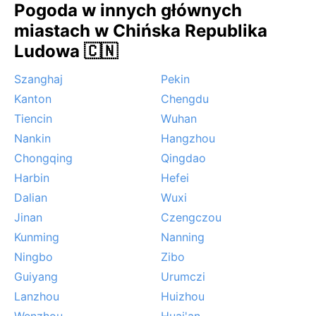
Pogoda w innych głównych
miastach w Chińska Republika
Ludowa 🇨🇳
Szanghaj
Pekin
Kanton
Chengdu
Tiencin
Wuhan
Nankin
Hangzhou
Chongqing
Qingdao
Harbin
Hefei
Dalian
Wuxi
Jinan
Czengczou
Kunming
Nanning
Ningbo
Zibo
Guiyang
Urumczi
Lanzhou
Huizhou
Wenzhou
Huai'an