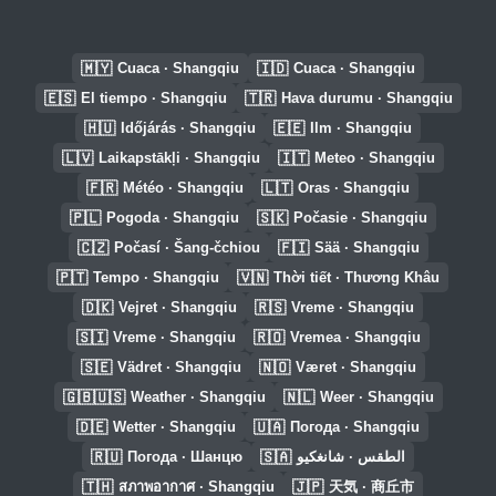
🇲🇾
🇮🇩
Cuaca · Shangqiu
Cuaca · Shangqiu
🇪🇸
🇹🇷
El tiempo · Shangqiu
Hava durumu · Shangqiu
🇭🇺
🇪🇪
Időjárás · Shangqiu
Ilm · Shangqiu
🇱🇻
🇮🇹
Laikapstākļi · Shangqiu
Meteo · Shangqiu
🇫🇷
🇱🇹
Météo · Shangqiu
Oras · Shangqiu
🇵🇱
🇸🇰
Pogoda · Shangqiu
Počasie · Shangqiu
🇨🇿
🇫🇮
Počasí · Šang-čchiou
Sää · Shangqiu
🇵🇹
🇻🇳
Tempo · Shangqiu
Thời tiết · Thương Khâu
🇩🇰
🇷🇸
Vejret · Shangqiu
Vreme · Shangqiu
🇸🇮
🇷🇴
Vreme · Shangqiu
Vremea · Shangqiu
🇸🇪
🇳🇴
Vädret · Shangqiu
Været · Shangqiu
🇬🇧🇺🇸
🇳🇱
Weather · Shangqiu
Weer · Shangqiu
🇩🇪
🇺🇦
Wetter · Shangqiu
Погода · Shangqiu
🇷🇺
🇸🇦
Погода · Шанцю
الطقس · شانغكيو
🇹🇭
🇯🇵
สภาพอากาศ · Shangqiu
天気 · 商丘市