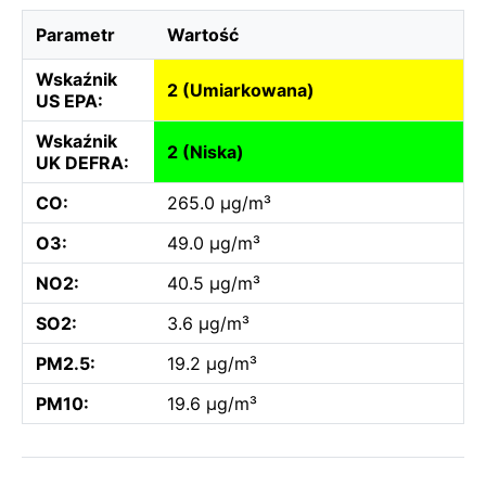
Parametr
Wartość
Wskaźnik
2 (Umiarkowana)
US EPA:
Wskaźnik
2 (Niska)
UK DEFRA:
CO:
265.0 µg/m³
O3:
49.0 µg/m³
NO2:
40.5 µg/m³
SO2:
3.6 µg/m³
PM2.5:
19.2 µg/m³
PM10:
19.6 µg/m³