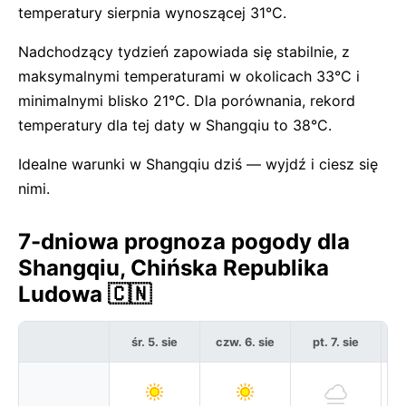
temperatury sierpnia wynoszącej 31°C.
Nadchodzący tydzień zapowiada się stabilnie, z
maksymalnymi temperaturami w okolicach 33°C i
minimalnymi blisko 21°C. Dla porównania, rekord
temperatury dla tej daty w Shangqiu to 38°C.
Idealne warunki w Shangqiu dziś — wyjdź i ciesz się
nimi.
7-dniowa prognoza pogody dla
Shangqiu, Chińska Republika
Ludowa 🇨🇳
śr. 5. sie
czw. 6. sie
pt. 7. sie
s