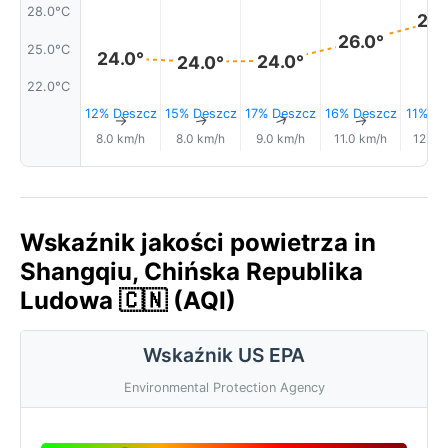
28.0°C
28.
26.0°
25.0°C
24.0°
24.0°
24.0°
22.0°C
12% Deszcz
15% Deszcz
17% Deszcz
16% Deszcz
11% De
↑
↑
↑
↑
8.0 km/h
8.0 km/h
9.0 km/h
11.0 km/h
12.0 
Wskaźnik jakości powietrza in
Shangqiu, Chińska Republika
Ludowa 🇨🇳 (AQI)
Wskaźnik US EPA
Environmental Protection Agency