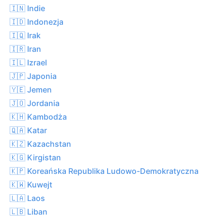
🇮🇳 Indie
🇮🇩 Indonezja
🇮🇶 Irak
🇮🇷 Iran
🇮🇱 Izrael
🇯🇵 Japonia
🇾🇪 Jemen
🇯🇴 Jordania
🇰🇭 Kambodża
🇶🇦 Katar
🇰🇿 Kazachstan
🇰🇬 Kirgistan
🇰🇵 Koreańska Republika Ludowo-Demokratyczna
🇰🇼 Kuwejt
🇱🇦 Laos
🇱🇧 Liban