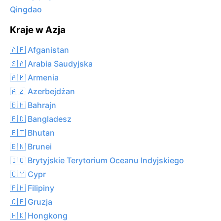
Qingdao
Kraje w Azja
🇦🇫 Afganistan
🇸🇦 Arabia Saudyjska
🇦🇲 Armenia
🇦🇿 Azerbejdżan
🇧🇭 Bahrajn
🇧🇩 Bangladesz
🇧🇹 Bhutan
🇧🇳 Brunei
🇮🇴 Brytyjskie Terytorium Oceanu Indyjskiego
🇨🇾 Cypr
🇵🇭 Filipiny
🇬🇪 Gruzja
🇭🇰 Hongkong