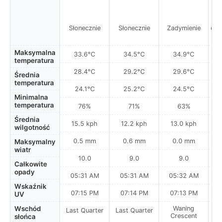
M
Słonecznie
Słonecznie
Zadymienie
opa
w
Maksymalna
33.6°C
34.5°C
34.9°C
temperatura
28.4°C
29.2°C
29.6°C
Średnia
temperatura
24.1°C
25.2°C
24.5°C
Minimalna
temperatura
76%
71%
63%
Średnia
15.5 kph
12.2 kph
13.0 kph
wilgotność
0.5 mm
0.6 mm
0.0 mm
Maksymalny
wiatr
10.0
9.0
9.0
Całkowite
opady
05:31 AM
05:31 AM
05:32 AM
0
Wskaźnik
07:15 PM
07:14 PM
07:13 PM
UV
Wschód
Waning
Last Quarter
Last Quarter
Crescent
słońca