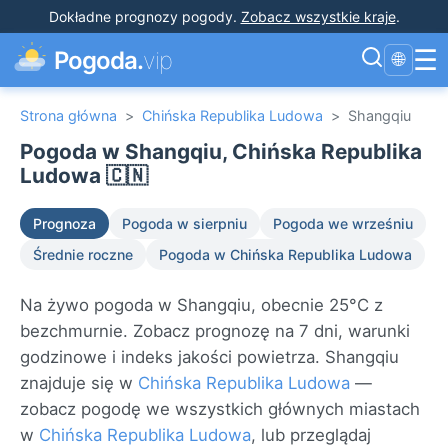
Dokładne prognozy pogody
.
Zobacz wszystkie kraje
.
☰
Pogoda.
vip
🌐
Strona główna
>
Chińska Republika Ludowa
>
Shangqiu
Pogoda w Shangqiu, Chińska Republika
Ludowa 🇨🇳
Prognoza
Pogoda w sierpniu
Pogoda we wrześniu
Średnie roczne
Pogoda w Chińska Republika Ludowa
Na żywo pogoda w Shangqiu, obecnie 25°C z
bezchmurnie. Zobacz prognozę na 7 dni, warunki
godzinowe i indeks jakości powietrza. Shangqiu
znajduje się w
Chińska Republika Ludowa
—
zobacz pogodę we wszystkich głównych miastach
w
Chińska Republika Ludowa
, lub przeglądaj