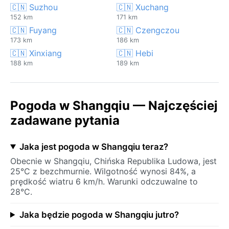
🇨🇳 Suzhou
🇨🇳 Xuchang
152 km
171 km
🇨🇳 Fuyang
🇨🇳 Czengczou
173 km
186 km
🇨🇳 Xinxiang
🇨🇳 Hebi
188 km
189 km
Pogoda w Shangqiu — Najczęściej
zadawane pytania
Jaka jest pogoda w Shangqiu teraz?
Obecnie w Shangqiu, Chińska Republika Ludowa, jest
25°C z bezchmurnie. Wilgotność wynosi 84%, a
prędkość wiatru 6 km/h. Warunki odczuwalne to
28°C.
Jaka będzie pogoda w Shangqiu jutro?