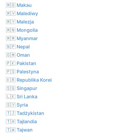
🇲🇴 Makau
🇲🇻 Malediwy
🇲🇾 Malezja
🇲🇳 Mongolia
🇲🇲 Myanmar
🇳🇵 Nepal
🇴🇲 Oman
🇵🇰 Pakistan
🇵🇸 Palestyna
🇰🇷 Republika Korei
🇸🇬 Singapur
🇱🇰 Sri Lanka
🇸🇾 Syria
🇹🇯 Tadżykistan
🇹🇭 Tajlandia
🇹🇼 Tajwan