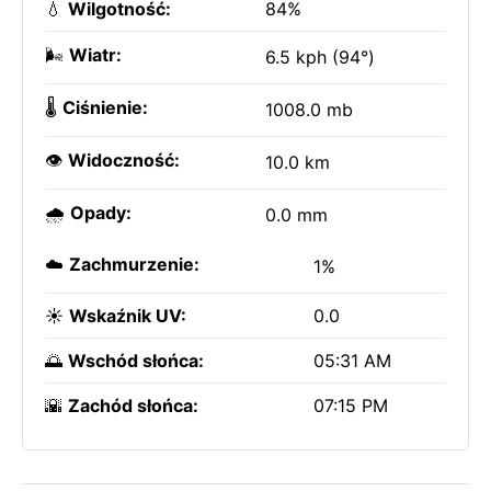
💧
Wilgotność:
84%
🌬️
Wiatr:
6.5 kph (94°)
🌡️
Ciśnienie:
1008.0 mb
👁️
Widoczność:
10.0 km
🌧️
Opady:
0.0 mm
☁️
Zachmurzenie:
1%
☀️
Wskaźnik UV:
0.0
🌅
Wschód słońca:
05:31 AM
🌇
Zachód słońca:
07:15 PM