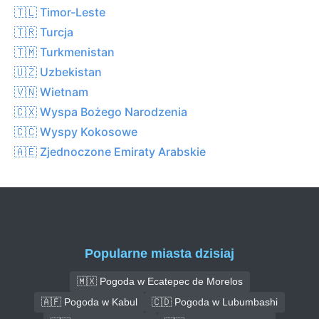
🇹🇱 Timor-Leste
🇹🇷 Turcja
🇹🇲 Turkmenistan
🇺🇿 Uzbekistan
🇻🇳 Wietnam
🇨🇽 Wyspa Bożego Narodzenia
🇨🇨 Wyspy Kokosowe
🇦🇪 Zjednoczone Emiraty Arabskie
Popularne miasta dzisiaj
🇲🇽 Pogoda w Ecatepec de Morelos
🇦🇫 Pogoda w Kabul
🇨🇩 Pogoda w Lubumbashi