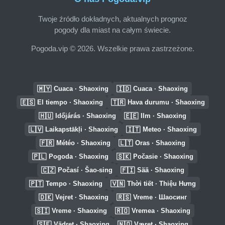
Twoje źródło dokładnych, aktualnych prognoz
pogody dla miast na całym świecie.
Pogoda.vip © 2026. Wszelkie prawa zastrzeżone.
🇲🇾
🇮🇩
Cuaca · Shaoxing
Cuaca · Shaoxing
🇪🇸
🇹🇷
El tiempo · Shaoxing
Hava durumu · Shaoxing
🇭🇺
🇪🇪
Időjárás · Shaoxing
Ilm · Shaoxing
🇱🇻
🇮🇹
Laikapstākļi · Shaoxing
Meteo · Shaoxing
🇫🇷
🇱🇹
Météo · Shaoxing
Oras · Shaoxing
🇵🇱
🇸🇰
Pogoda · Shaoxing
Počasie · Shaoxing
🇨🇿
🇫🇮
Počasí · Šao-sing
Sää · Shaoxing
🇵🇹
🇻🇳
Tempo · Shaoxing
Thời tiết · Thiệu Hưng
🇩🇰
🇷🇸
Vejret · Shaoxing
Vreme · Шаосинг
🇸🇮
🇷🇴
Vreme · Shaoxing
Vremea · Shaoxing
🇸🇪
🇳🇴
Vädret · Shaoxing
Været · Shaoxing