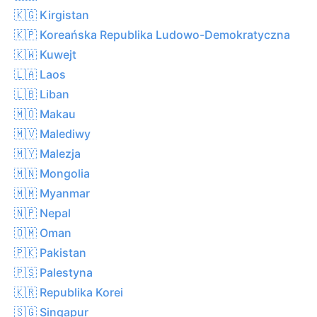
🇰🇬 Kirgistan
🇰🇵 Koreańska Republika Ludowo-Demokratyczna
🇰🇼 Kuwejt
🇱🇦 Laos
🇱🇧 Liban
🇲🇴 Makau
🇲🇻 Malediwy
🇲🇾 Malezja
🇲🇳 Mongolia
🇲🇲 Myanmar
🇳🇵 Nepal
🇴🇲 Oman
🇵🇰 Pakistan
🇵🇸 Palestyna
🇰🇷 Republika Korei
🇸🇬 Singapur