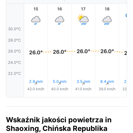
15
16
17
18
1
30.0°C
28.0°C
26.0°
26.0°
26.0°
26.0°C
26.0°
26.
24.0°C
22.0°C
2.9 mm
5.0 mm
3.5 mm
8.4 mm
2.4
↑
↑
↑
↑
42.0 km/h
40.0 km/h
41.0 km/h
39.0 km/h
32.0 
Wskaźnik jakości powietrza in
Shaoxing, Chińska Republika