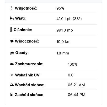
💧
Wilgotność:
95%
🌬️
Wiatr:
41.0 kph (36°)
🌡️
Ciśnienie:
991.0 mb
👁️
Widoczność:
10.0 km
🌧️
Opady:
1.8 mm
☁️
Zachmurzenie:
100%
☀️
Wskaźnik UV:
0.0
🌅
Wschód słońca:
05:21 AM
🌇
Zachód słońca:
06:44 PM