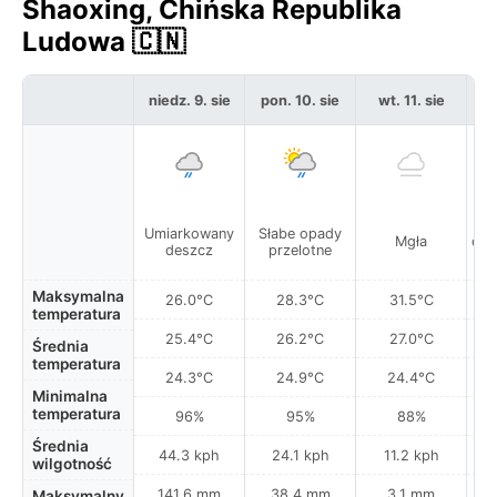
Shaoxing, Chińska Republika
Ludowa 🇨🇳
niedz. 9. sie
pon. 10. sie
wt. 11. sie
ś
M
Umiarkowany
Słabe opady
Mgła
opa
deszcz
przelotne
w
Maksymalna
26.0°C
28.3°C
31.5°C
temperatura
25.4°C
26.2°C
27.0°C
Średnia
temperatura
24.3°C
24.9°C
24.4°C
Minimalna
temperatura
96%
95%
88%
Średnia
44.3 kph
24.1 kph
11.2 kph
wilgotność
141.6 mm
38.4 mm
3.1 mm
Maksymalny