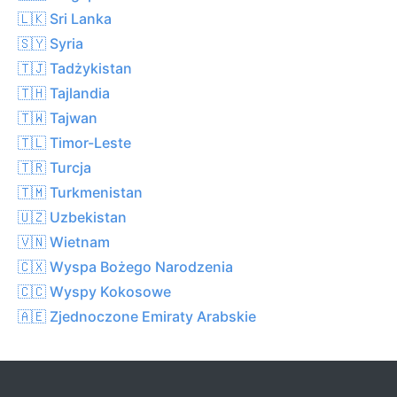
🇱🇰 Sri Lanka
🇸🇾 Syria
🇹🇯 Tadżykistan
🇹🇭 Tajlandia
🇹🇼 Tajwan
🇹🇱 Timor-Leste
🇹🇷 Turcja
🇹🇲 Turkmenistan
🇺🇿 Uzbekistan
🇻🇳 Wietnam
🇨🇽 Wyspa Bożego Narodzenia
🇨🇨 Wyspy Kokosowe
🇦🇪 Zjednoczone Emiraty Arabskie