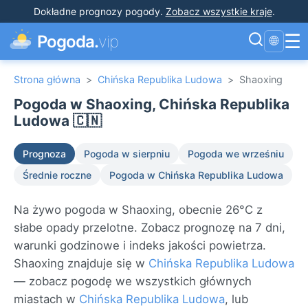
Dokładne prognozy pogody
.
Zobacz wszystkie kraje
.
☰
Pogoda.
vip
🌐
Strona główna
>
Chińska Republika Ludowa
>
Shaoxing
Pogoda w Shaoxing, Chińska Republika
Ludowa 🇨🇳
Prognoza
Pogoda w sierpniu
Pogoda we wrześniu
Średnie roczne
Pogoda w Chińska Republika Ludowa
Na żywo pogoda w Shaoxing, obecnie 26°C z
słabe opady przelotne. Zobacz prognozę na 7 dni,
warunki godzinowe i indeks jakości powietrza.
Shaoxing znajduje się w
Chińska Republika Ludowa
— zobacz pogodę we wszystkich głównych
miastach w
Chińska Republika Ludowa
, lub