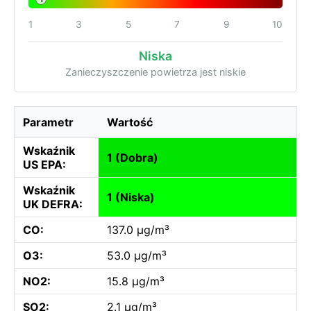
1
3
5
7
9
10
Niska
Zanieczyszczenie powietrza jest niskie
Parametr
Wartość
Wskaźnik
1 (Dobra)
US EPA:
Wskaźnik
1 (Niska)
UK DEFRA:
CO:
137.0 µg/m³
O3:
53.0 µg/m³
NO2:
15.8 µg/m³
SO2:
2.1 µg/m³