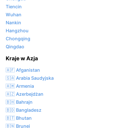
Tiencin
Wuhan
Nankin
Hangzhou
Chongqing
Qingdao
Kraje w Azja
🇦🇫 Afganistan
🇸🇦 Arabia Saudyjska
🇦🇲 Armenia
🇦🇿 Azerbejdżan
🇧🇭 Bahrajn
🇧🇩 Bangladesz
🇧🇹 Bhutan
🇧🇳 Brunei