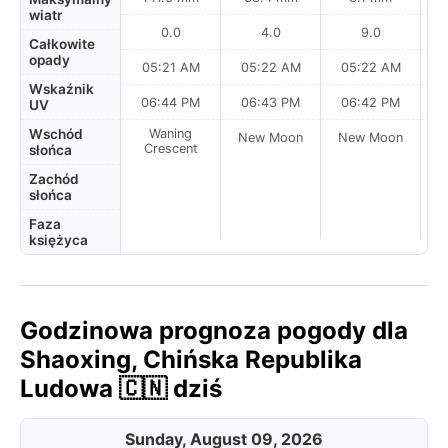
wiatr
0.0
4.0
9.0
Całkowite
opady
05:21 AM
05:22 AM
05:22 AM
0
Wskaźnik
06:44 PM
06:43 PM
06:42 PM
UV
Wschód
Waning
New Moon
New Moon
N
Crescent
słońca
Zachód
słońca
Faza
księżyca
Godzinowa prognoza pogody dla
Shaoxing, Chińska Republika
Ludowa 🇨🇳 dziś
Sunday, August 09, 2026