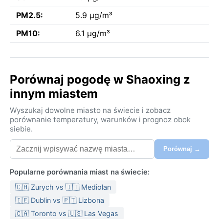
PM2.5:
5.9 µg/m³
PM10:
6.1 µg/m³
Porównaj pogodę w Shaoxing z
innym miastem
Wyszukaj dowolne miasto na świecie i zobacz
porównanie temperatury, warunków i prognoz obok
siebie.
Porównaj →
Popularne porównania miast na świecie:
🇨🇭 Zurych vs 🇮🇹 Mediolan
🇮🇪 Dublin vs 🇵🇹 Lizbona
🇨🇦 Toronto vs 🇺🇸 Las Vegas