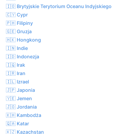
🇮🇴 Brytyjskie Terytorium Oceanu Indyjskiego
🇨🇾 Cypr
🇵🇭 Filipiny
🇬🇪 Gruzja
🇭🇰 Hongkong
🇮🇳 Indie
🇮🇩 Indonezja
🇮🇶 Irak
🇮🇷 Iran
🇮🇱 Izrael
🇯🇵 Japonia
🇾🇪 Jemen
🇯🇴 Jordania
🇰🇭 Kambodża
🇶🇦 Katar
🇰🇿 Kazachstan