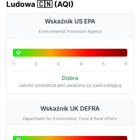
Ludowa 🇨🇳 (AQI)
Wskaźnik US EPA
Environmental Protection Agency
1
1
2
3
4
5
6
Dobra
Jakość powietrza jest uważana za zadowalającą
Wskaźnik UK DEFRA
Department for Environment, Food & Rural Affairs
1