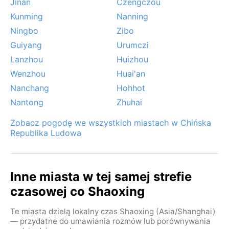
Jinan
Czengczou
Kunming
Nanning
Ningbo
Zibo
Guiyang
Urumczi
Lanzhou
Huizhou
Wenzhou
Huai'an
Nanchang
Hohhot
Nantong
Zhuhai
Zobacz pogodę we wszystkich miastach w Chińska
Republika Ludowa
Inne miasta w tej samej strefie
czasowej co Shaoxing
Te miasta dzielą lokalny czas Shaoxing (Asia/Shanghai)
— przydatne do umawiania rozmów lub porównywania