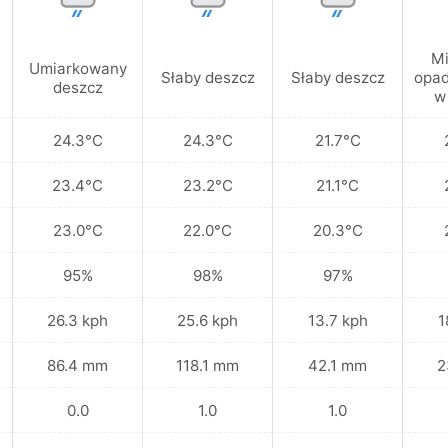
Mi
Umiarkowany
Słaby deszcz
Słaby deszcz
opad
deszcz
w
24.3°C
24.3°C
21.7°C
23.4°C
23.2°C
21.1°C
23.0°C
22.0°C
20.3°C
95%
98%
97%
26.3 kph
25.6 kph
13.7 kph
1
86.4 mm
118.1 mm
42.1 mm
2
0.0
1.0
1.0