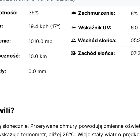
otność:
39%
☁️
Zachmurzenie:
6%
r:
19.4 kph (17°)
☀️
Wskaźnik UV:
6.0
🌅
Wschód słońca:
05:
enie:
1010.0 mb
🌇
Zachód słońca:
07:
czność:
10.0 km
dy:
0.0 mm
ili?
ą słonecznie. Przerywane chmury powodują zmienne oświet
skazuje termometr, bliżej 26°C. Wieje stały wiatr o prędko