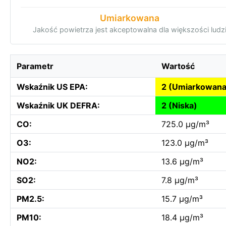
Umiarkowana
Jakość powietrza jest akceptowalna dla większości ludz
Parametr
Wartość
Wskaźnik US EPA:
2 (Umiarkowana
Wskaźnik UK DEFRA:
2 (Niska)
CO:
725.0 µg/m³
O3:
123.0 µg/m³
NO2:
13.6 µg/m³
SO2:
7.8 µg/m³
PM2.5:
15.7 µg/m³
PM10:
18.4 µg/m³