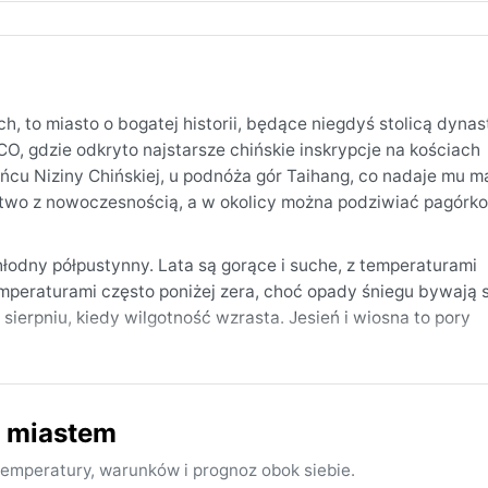
 to miasto o bogatej historii, będące niegdyś stolicą dynast
CO, gdzie odkryto najstarsze chińskie inskrypcje na kościach
cu Niziny Chińskiej, u podnóża gór Taihang, co nadaje mu 
zictwo z nowoczesnością, a w okolicy można podziwiać pagórk
hłodny półpustynny. Lata są gorące i suche, z temperaturami
mperaturami często poniżej zera, choć opady śniegu bywają 
sierpniu, kiedy wilgotność wzrasta. Jesień i wiosna to pory
 miastem
emperatury, warunków i prognoz obok siebie.