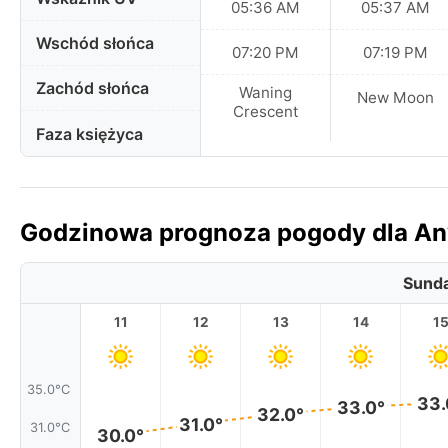
05:36 AM
05:37 AM
Wschód słońca
07:20 PM
07:19 PM
Zachód słońca
Waning
New Moon
Crescent
Faza księżyca
Godzinowa prognoza pogody dla Any
Sunda
11
12
13
14
1
35.0°C
33.
33.0°
32.0°
31.0°
31.0°C
30.0°