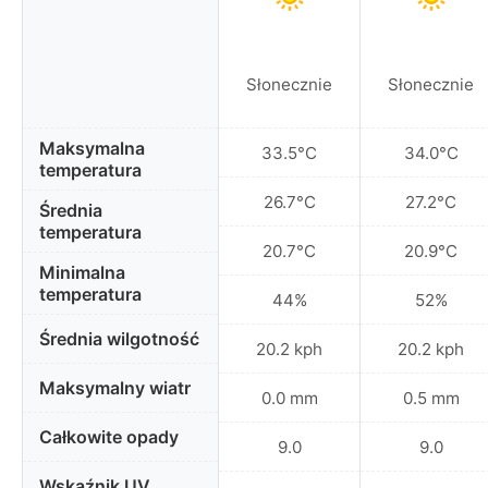
Słonecznie
Słonecznie
Maksymalna
33.5°C
34.0°C
temperatura
26.7°C
27.2°C
Średnia
temperatura
20.7°C
20.9°C
Minimalna
temperatura
44%
52%
Średnia wilgotność
20.2 kph
20.2 kph
Maksymalny wiatr
0.0 mm
0.5 mm
Całkowite opady
9.0
9.0
Wskaźnik UV