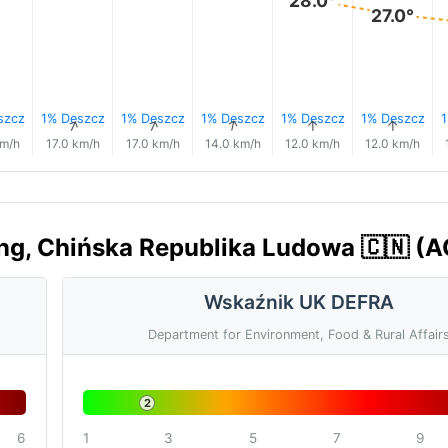
28.0°
27.0°
szcz
1% Deszcz
1% Deszcz
1% Deszcz
1% Deszcz
1% Deszcz
1
↑
↑
↑
↑
↑
↑
km/h
17.0 km/h
17.0 km/h
14.0 km/h
12.0 km/h
12.0 km/h
ng, Chińska Republika Ludowa 🇨🇳 (A
Wskaźnik UK DEFRA
Department for Environment, Food & Rural Affair
2
6
1
3
5
7
9