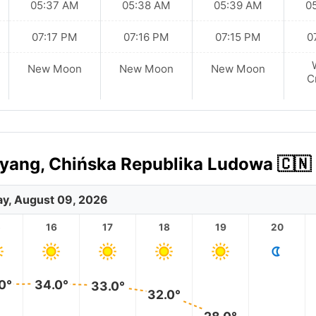
05:37 AM
05:38 AM
05:39 AM
0
07:17 PM
07:16 PM
07:15 PM
0
New Moon
New Moon
New Moon
C
ang, Chińska Republika Ludowa 🇨🇳 
y, August 09, 2026
5
16
17
18
19
20
34.0°
0°
33.0°
32.0°