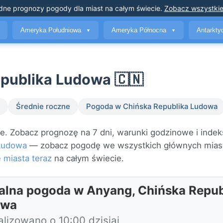
dne prognozy pogody
dla miast na całym świecie
.
Zobacz wszystkie
Ameryka Południowa
Ameryka Północna
Antarkt
▼
▼
publika Ludowa 🇨🇳
Średnie roczne
Pogoda w Chińska Republika Ludowa
. Zobacz prognozę na 7 dni, warunki godzinowe i indeks
 Ludowa
— zobacz pogodę we wszystkich głównych mias
 miasta teraz
na całym świecie.
alna pogoda w Anyang, Chińska Repub
owa
alizowano o 10:00 dzisiaj