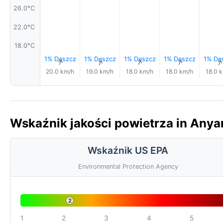
26.0°C
22.0°C
18.0°C
1% Deszcz
1% Deszcz
1% Deszcz
1% Deszcz
1% De
↑
↑
↑
↑
20.0 km/h
19.0 km/h
18.0 km/h
18.0 km/h
18.0 
Wskaźnik jakości powietrza in Anya
Wskaźnik US EPA
Environmental Protection Agency
2
1
2
3
4
5