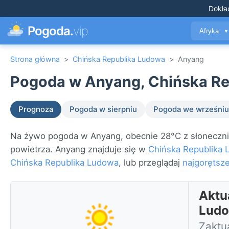
Dokła
Pogoda.
vip
Afryka
▼
Strona główna
>
Chińska Republika Ludowa
>
Anyang
Pogoda w Anyang, Chińska Re
Prognoza
Pogoda w sierpniu
Pogoda we wrześniu
Na żywo pogoda w Anyang, obecnie 28°C z słonecznie
powietrza. Anyang znajduje się w
Chińska Republika
Chińska Republika Ludowa
, lub przeglądaj
najgorętsze
Aktu
Lud
Zaktu