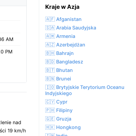
Kraje w Azja
🇦🇫 Afganistan
🇸🇦 Arabia Saudyjska
🇦🇲 Armenia
36 AM
🇦🇿 Azerbejdżan
20 PM
🇧🇭 Bahrajn
🇧🇩 Bangladesz
🇧🇹 Bhutan
🇧🇳 Brunei
🇮🇴 Brytyjskie Terytorium Oceanu
Indyjskiego
🇨🇾 Cypr
🇵🇭 Filipiny
🇬🇪 Gruzja
lenie nad
🇭🇰 Hongkong
ści 19 km/h
🇮🇳 Indie