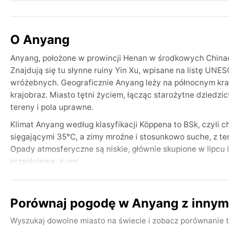
O Anyang
Anyang, położone w prowincji Henan w środkowych Chinach,
Znajdują się tu słynne ruiny Yin Xu, wpisane na listę UNES
wróżebnych. Geograficznie Anyang leży na północnym krań
krajobraz. Miasto tętni życiem, łącząc starożytne dzied
tereny i pola uprawne.
Klimat Anyang według klasyfikacji Köppena to BSk, czyli c
sięgającymi 35°C, a zimy mroźne i stosunkowo suche, z te
Opady atmosferyczne są niskie, głównie skupione w lipcu i 
przejściowe, z umi
Porównaj pogodę w Anyang z innym
Wyszukaj dowolne miasto na świecie i zobacz porównanie t