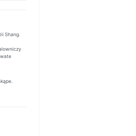
ii Shang.
malowniczy
owate
skąpe.