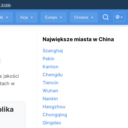
 kraje
.
🌐
yda
Azja
Europa
Oceania
▾
▼
▼
▼
▼
Największe miasta w China
Szanghaj
Pekin
Kanton
Chengdu
 jakości
Tiencin
tach w
Wuhan
Nankin
Hangzhou
lika
Chongqing
Qingdao