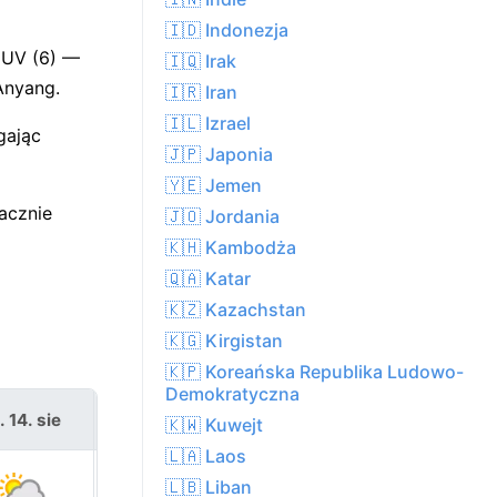
🇮🇩 Indonezja
 UV (6) —
🇮🇶 Irak
Anyang.
🇮🇷 Iran
🇮🇱 Izrael
gając
🇯🇵 Japonia
🇾🇪 Jemen
acznie
🇯🇴 Jordania
🇰🇭 Kambodża
🇶🇦 Katar
🇰🇿 Kazachstan
🇰🇬 Kirgistan
🇰🇵 Koreańska Republika Ludowo-
Demokratyczna
. 14. sie
sob. 15. sie
🇰🇼 Kuwejt
🇱🇦 Laos
🇱🇧 Liban