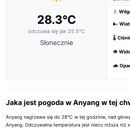
💧
Wilg
28.3°C
🌬️
Wiat
odczuwa się jak 25.5°C
🌡️
Ciśni
Słonecznie
👁️
Wido
🌧️
Opa
Jaka jest pogoda w Anyang w tej chw
Anyang nagrzewa się do 28°C w tej godzinie, nad głow
Anyang. Odczuwalna temperatura jest nieco niższa niż w