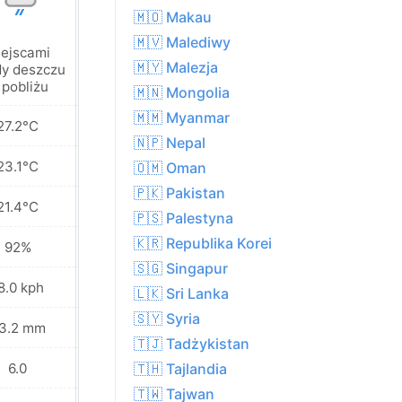
🇲🇴 Makau
🇲🇻 Malediwy
ejscami
Słabe opady
🇲🇾 Malezja
y deszczu
przelotne
 pobliżu
🇲🇳 Mongolia
🇲🇲 Myanmar
27.2°C
26.0°C
🇳🇵 Nepal
23.1°C
23.1°C
🇴🇲 Oman
🇵🇰 Pakistan
21.4°C
19.7°C
🇵🇸 Palestyna
🇰🇷 Republika Korei
92%
92%
🇸🇬 Singapur
8.0 kph
18.7 kph
🇱🇰 Sri Lanka
🇸🇾 Syria
3.2 mm
3.7 mm
🇹🇯 Tadżykistan
6.0
6.0
🇹🇭 Tajlandia
🇹🇼 Tajwan