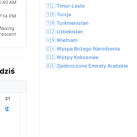
5:40 AM
05:41 AM
🇹🇱 Timor-Leste
🇹🇷 Turcja
7:14 PM
07:13 PM
🇹🇲 Turkmenistan
Waxing
Waxing
🇺🇿 Uzbekistan
rescent
Crescent
🇻🇳 Wietnam
🇨🇽 Wyspa Bożego Narodzenia
🇨🇨 Wyspy Kokosowe
🇦🇪 Zjednoczone Emiraty Arabskie
dziś
21
22
23
1
2