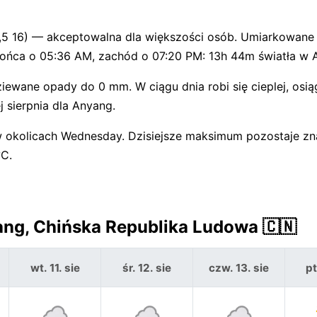
2,5 16) — akceptowalna dla większości osób. Umiarkowane
ońca o 05:36 AM, zachód o 07:20 PM: 13h 44m światła w 
ewane opady do 0 mm. W ciągu dnia robi się cieplej, osią
 sierpnia dla Anyang.
 w okolicach Wednesday. Dzisiejsze maksimum pozostaje zn
°C.
ng, Chińska Republika Ludowa 🇨🇳
wt. 11. sie
śr. 12. sie
czw. 13. sie
pt