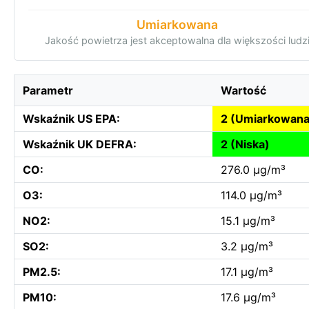
Umiarkowana
Jakość powietrza jest akceptowalna dla większości ludz
Parametr
Wartość
Wskaźnik US EPA:
2 (Umiarkowana
Wskaźnik UK DEFRA:
2 (Niska)
CO:
276.0 µg/m³
O3:
114.0 µg/m³
NO2:
15.1 µg/m³
SO2:
3.2 µg/m³
PM2.5:
17.1 µg/m³
PM10:
17.6 µg/m³