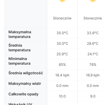
Słonecznie
Słonecznie
Maksymalna
35.0°C
33.6°C
temperatura
30.0°C
28.6°C
Średnia
temperatura
25.9°C
24.1°C
Minimalna
temperatura
65%
76%
Średnia wilgotność
18.4 kph
16.9 kph
Maksymalny wiatr
0.0 mm
0.0 mm
Całkowite opady
10.0
9.0
Wskaźnik UV