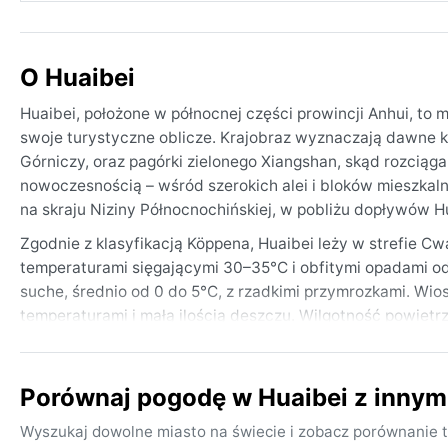
O Huaibei
Huaibei, położone w północnej części prowincji Anhui, to 
swoje turystyczne oblicze. Krajobraz wyznaczają dawne k
Górniczy, oraz pagórki zielonego Xiangshan, skąd rozciąga 
nowoczesnością – wśród szerokich alei i bloków mieszkalny
na skraju Niziny Północnochińskiej, w pobliżu dopływów H
Zgodnie z klasyfikacją Köppena, Huaibei leży w strefie Cwa
temperaturami sięgającymi 30–35°C i obfitymi opadami od
suche, średnio od 0 do 5°C, z rzadkimi przymrozkami. Wios
temperaturami i małą ilością deszczu. Wilgotność powietrz
Pakując się, warto pamiętać o lekkiej, przewiewnej odzieży
chłód bywa zdradliwy.
Porównaj pogodę w Huaibei z inny
Najlepszy czas na odwiedziny pod względem pogody to wio
łagodnie, a deszcz nie przeszkadza w zwiedzaniu. Lato to
Wyszukaj dowolne miasto na świecie i zobacz porównanie t
powodzi błyskawicznych. Zimą sporadycznie pojawia się m