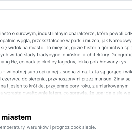
miasto o surowym, industrialnym charakterze, które powoli o
opalnie węgla, przekształcone w parki i muzea, jak Narodowy
się widok na miasto. To miejsce, gdzie historia górnictwa spla
ch widać ślady tradycyjnej chińskiej architektury. Geografic
uang He, co nadaje okolicy łagodny, lekko pofałdowany rys.
 – wilgotnej subtropikalnej z suchą zimą. Lata są gorące i wil
 czerwca do sierpnia, przynoszonymi przez monsun. Zimy są 
na i jesień to krótkie, przyjemne pory roku, z umiarkowanymi
a wzrasta gwałtownie latem, co sprawia, że upał daje się we 
 i parasolu na letnie ulewy, a zimą o ciepłej kurtce i warstwa
m miastem
sna (kwiecień–maj) i jesień (wrzesień–październik), gdy sło
 sezon monsunowy z częstymi, choć krótkimi burzami, ale też
emperatury, warunków i prognoz obok siebie.
gła, zaś śnieg pada rzadko i szybko topnieje. Suche zimowe 