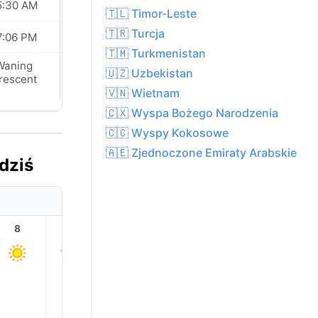
5:30 AM
05:30 AM
🇹🇱 Timor-Leste
🇹🇷 Turcja
7:06 PM
07:05 PM
🇹🇲 Turkmenistan
Waning
New Moon
🇺🇿 Uzbekistan
rescent
🇻🇳 Wietnam
🇨🇽 Wyspa Bożego Narodzenia
🇨🇨 Wyspy Kokosowe
🇦🇪 Zjednoczone Emiraty Arabskie
dziś
8
9
10
11
12
13
33.0
33.0°
32.0°
31.0°