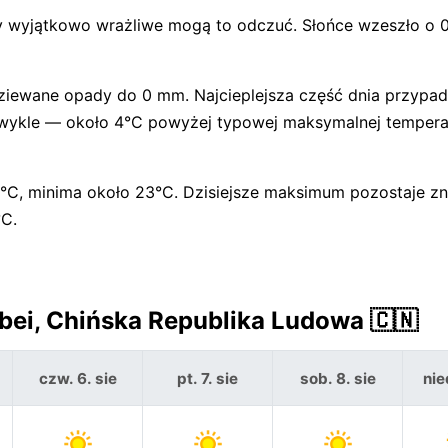
y wyjątkowo wrażliwe mogą to odczuć. Słońce wzeszło o 
iewane opady do 0 mm. Najcieplejsza część dnia przypad
ż zwykle — około 4°C powyżej typowej maksymalnej tempera
°C, minima około 23°C. Dzisiejsze maksimum pozostaje zn
°C.
bei, Chińska Republika Ludowa 🇨🇳
czw. 6. sie
pt. 7. sie
sob. 8. sie
nie