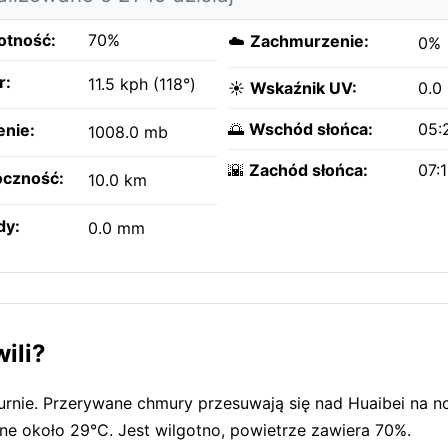
otność:
70%
☁️
Zachmurzenie:
0%
r:
11.5 kph (118°)
☀️
Wskaźnik UV:
0.0
🌅
Wschód słońca:
05:
enie:
1008.0 mb
🌇
Zachód słońca:
07:
czność:
10.0 km
dy:
0.0 mm
ili?
murnie. Przerywane chmury przesuwają się nad Huaibei na 
ne około 29°C. Jest wilgotno, powietrze zawiera 70%.