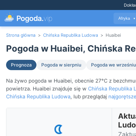
Dokła
Pogoda.
vip
Afryka
▼
Strona główna
>
Chińska Republika Ludowa
>
Huaibei
Pogoda w Huaibei, Chińska Re
Prognoza
Pogoda w sierpniu
Pogoda we wrześniu
Na żywo pogoda w Huaibei, obecnie 27°C z bezchmurn
powietrza. Huaibei znajduje się w
Chińska Republika
Chińska Republika Ludowa
, lub przeglądaj
najgorętsze
Aktu
Lud
Zaktua