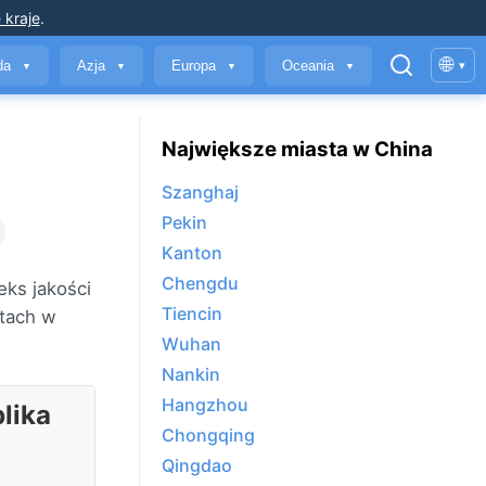
 kraje
.
🌐
yda
Azja
Europa
Oceania
▾
▼
▼
▼
▼
Największe miasta w China
Szanghaj
Pekin
Kanton
Chengdu
ks jakości
Tiencin
tach w
Wuhan
Nankin
Hangzhou
lika
Chongqing
Qingdao