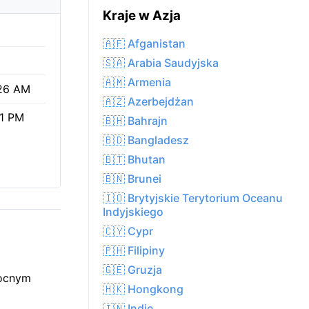
Kraje w Azja
🇦🇫 Afganistan
🇸🇦 Arabia Saudyjska
🇦🇲 Armenia
26 AM
🇦🇿 Azerbejdżan
11 PM
🇧🇭 Bahrajn
🇧🇩 Bangladesz
🇧🇹 Bhutan
🇧🇳 Brunei
🇮🇴 Brytyjskie Terytorium Oceanu
Indyjskiego
🇨🇾 Cypr
🇵🇭 Filipiny
🇬🇪 Gruzja
nocnym
🇭🇰 Hongkong
🇮🇳 Indie