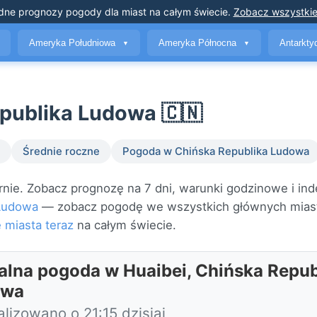
dne prognozy pogody
dla miast na całym świecie
.
Zobacz wszystkie
Ameryka Południowa
Ameryka Północna
Antarkt
▼
▼
publika Ludowa 🇨🇳
Średnie roczne
Pogoda w Chińska Republika Ludowa
ie. Zobacz prognozę na 7 dni, warunki godzinowe i inde
 Ludowa
— zobacz pogodę we wszystkich głównych mias
 miasta teraz
na całym świecie.
alna pogoda w Huaibei, Chińska Repub
owa
lizowano o 21:15 dzisiaj