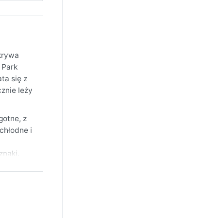
dkrywa
 Park
ta się z
znie leży
gotne, z
chłodne i
znaki.
ch – suchy
ńce grzeje
 ryzykiem
powietrze