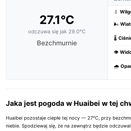
💧
Wilg
27.1°C
🌬️
Wiat
odczuwa się jak 29.0°C
🌡️
Ciśni
Bezchmurnie
👁️
Wido
🌧️
Opa
Jaka jest pogoda w Huaibei w tej chw
Huaibei pozostaje ciepłe tej nocy — 27°C, przy bezch
niebie. Spodziewaj się, że na zewnątrz będzie odczuwal