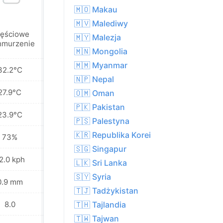
🇲🇴 Makau
🇲🇻 Malediwy
ęściowe
🇲🇾 Malezja
Słonecznie
hmurzenie
🇲🇳 Mongolia
🇲🇲 Myanmar
32.2°C
33.2°C
🇳🇵 Nepal
27.9°C
27.9°C
🇴🇲 Oman
🇵🇰 Pakistan
23.9°C
23.4°C
🇵🇸 Palestyna
🇰🇷 Republika Korei
73%
69%
🇸🇬 Singapur
2.0 kph
23.8 kph
🇱🇰 Sri Lanka
🇸🇾 Syria
0.9 mm
0.0 mm
🇹🇯 Tadżykistan
8.0
8.0
🇹🇭 Tajlandia
🇹🇼 Tajwan