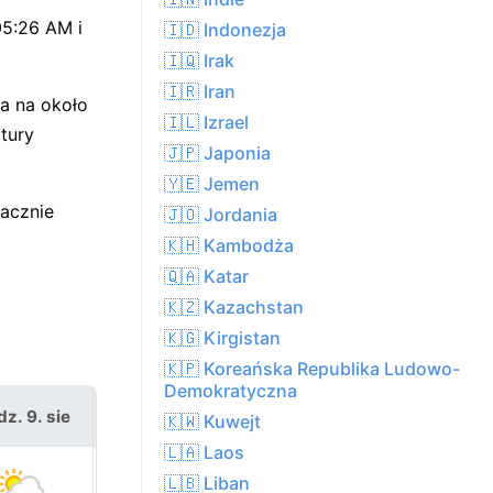
05:26 AM i
🇮🇩 Indonezja
🇮🇶 Irak
🇮🇷 Iran
a na około
🇮🇱 Izrael
tury
🇯🇵 Japonia
🇾🇪 Jemen
acznie
🇯🇴 Jordania
🇰🇭 Kambodża
🇶🇦 Katar
🇰🇿 Kazachstan
🇰🇬 Kirgistan
🇰🇵 Koreańska Republika Ludowo-
Demokratyczna
dz. 9. sie
pon. 10. sie
🇰🇼 Kuwejt
🇱🇦 Laos
🇱🇧 Liban