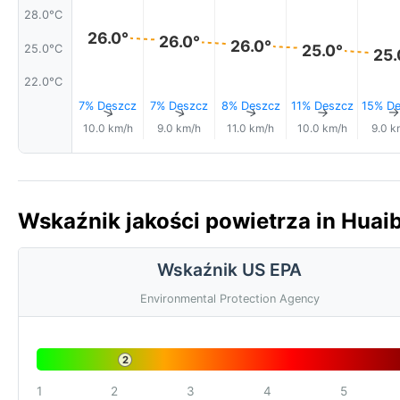
28.0°C
26.0°
26.0°
26.0°
25.0°
25.0°C
25.
22.0°C
7% Deszcz
7% Deszcz
8% Deszcz
11% Deszcz
15% De
↑
↑
↑
↑
10.0 km/h
9.0 km/h
11.0 km/h
10.0 km/h
9.0 k
Wskaźnik jakości powietrza in Huai
Wskaźnik US EPA
Environmental Protection Agency
2
1
2
3
4
5