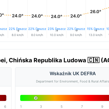
26.0°
0°
24.0°
24.0°
24.0°
24.0°
szcz
22% Deszcz
22% Deszcz
23% Deszcz
22% Deszcz
15% Deszcz
1
↑
↑
↑
↑
↑
↑
m/h
8.0 km/h
8.0 km/h
10.0 km/h
9.0 km/h
13.0 km/h
bei, Chińska Republika Ludowa 🇨🇳 (A
Wskaźnik UK DEFRA
Department for Environment, Food & Rural Affair
2
6
1
3
5
7
9