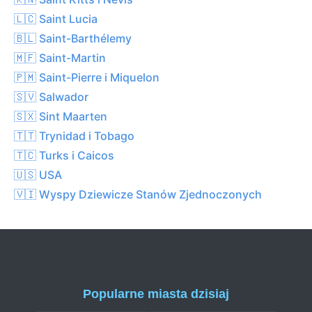
🇱🇨 Saint Lucia
🇧🇱 Saint-Barthélemy
🇲🇫 Saint-Martin
🇵🇲 Saint-Pierre i Miquelon
🇸🇻 Salwador
🇸🇽 Sint Maarten
🇹🇹 Trynidad i Tobago
🇹🇨 Turks i Caicos
🇺🇸 USA
🇻🇮 Wyspy Dziewicze Stanów Zjednoczonych
Popularne miasta dzisiaj