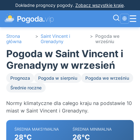
Dokładne prognozy pogody
.
Zobacz wszystkie kraje
.
☰
Pogoda.
vip
🌐
Strona
>
Saint Vincent i
>
Pogoda we
główna
Grenadyny
wrześniu
Pogoda w Saint Vincent i
Grenadyny w wrzesień
Prognoza
Pogoda w sierpniu
Pogoda we wrześniu
Średnie roczne
Normy klimatyczne dla całego kraju na podstawie 10
miast w Saint Vincent i Grenadyny.
ŚREDNIA MAKSYMALNA
ŚREDNIA MINIMALNA
28°C
26°C