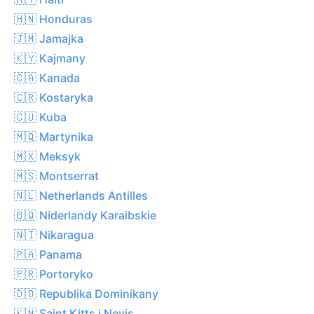
🇭🇳 Honduras
🇯🇲 Jamajka
🇰🇾 Kajmany
🇨🇦 Kanada
🇨🇷 Kostaryka
🇨🇺 Kuba
🇲🇶 Martynika
🇲🇽 Meksyk
🇲🇸 Montserrat
🇳🇱 Netherlands Antilles
🇧🇶 Niderlandy Karaibskie
🇳🇮 Nikaragua
🇵🇦 Panama
🇵🇷 Portoryko
🇩🇴 Republika Dominikany
🇰🇳 Saint Kitts i Nevis