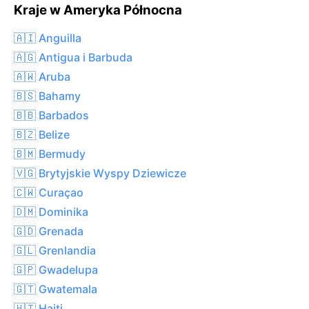
Kraje w Ameryka Północna
🇦🇮 Anguilla
🇦🇬 Antigua i Barbuda
🇦🇼 Aruba
🇧🇸 Bahamy
🇧🇧 Barbados
🇧🇿 Belize
🇧🇲 Bermudy
🇻🇬 Brytyjskie Wyspy Dziewicze
🇨🇼 Curaçao
🇩🇲 Dominika
🇬🇩 Grenada
🇬🇱 Grenlandia
🇬🇵 Gwadelupa
🇬🇹 Gwatemala
🇭🇹 Haiti