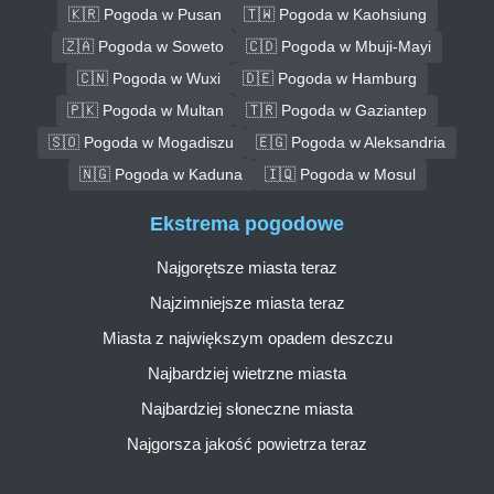
🇰🇷 Pogoda w Pusan
🇹🇼 Pogoda w Kaohsiung
🇿🇦 Pogoda w Soweto
🇨🇩 Pogoda w Mbuji-Mayi
🇨🇳 Pogoda w Wuxi
🇩🇪 Pogoda w Hamburg
🇵🇰 Pogoda w Multan
🇹🇷 Pogoda w Gaziantep
🇸🇴 Pogoda w Mogadiszu
🇪🇬 Pogoda w Aleksandria
🇳🇬 Pogoda w Kaduna
🇮🇶 Pogoda w Mosul
Ekstrema pogodowe
Najgorętsze miasta teraz
Najzimniejsze miasta teraz
Miasta z największym opadem deszczu
Najbardziej wietrzne miasta
Najbardziej słoneczne miasta
Najgorsza jakość powietrza teraz