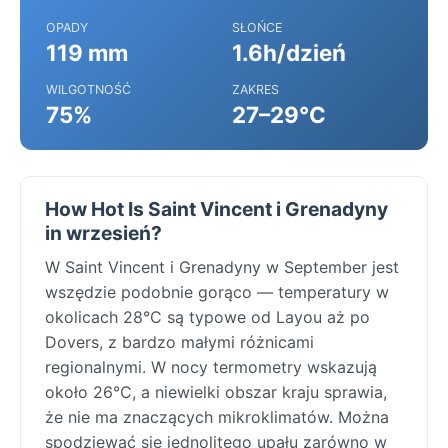
OPADY
SŁOŃCE
119 mm
1.6h/dzień
WILGOTNOŚĆ
ZAKRES
75%
27–29°C
How Hot Is Saint Vincent i Grenadyny
in wrzesień?
W Saint Vincent i Grenadyny w September jest
wszędzie podobnie gorąco — temperatury w
okolicach 28°C są typowe od Layou aż po
Dovers, z bardzo małymi różnicami
regionalnymi. W nocy termometry wskazują
około 26°C, a niewielki obszar kraju sprawia,
że nie ma znaczących mikroklimatów. Można
spodziewać się jednolitego upału zarówno w