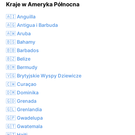
Kraje w Ameryka Północna
🇦🇮 Anguilla
🇦🇬 Antigua i Barbuda
🇦🇼 Aruba
🇧🇸 Bahamy
🇧🇧 Barbados
🇧🇿 Belize
🇧🇲 Bermudy
🇻🇬 Brytyjskie Wyspy Dziewicze
🇨🇼 Curaçao
🇩🇲 Dominika
🇬🇩 Grenada
🇬🇱 Grenlandia
🇬🇵 Gwadelupa
🇬🇹 Gwatemala
🇭🇹 Haiti