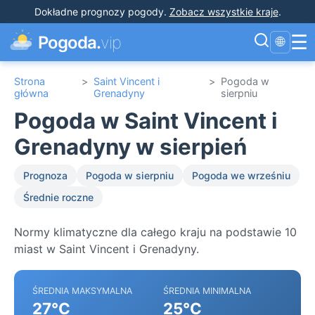
Dokładne prognozy pogody
.
Zobacz wszystkie kraje
.
☰
Pogoda.
vip
🌐
Strona
>
Saint Vincent i
>
Pogoda w
główna
Grenadyny
sierpniu
Pogoda w Saint Vincent i
Grenadyny w sierpień
Prognoza
Pogoda w sierpniu
Pogoda we wrześniu
Średnie roczne
Normy klimatyczne dla całego kraju na podstawie 10
miast w Saint Vincent i Grenadyny.
ŚREDNIA MAKSYMALNA
ŚREDNIA MINIMALNA
27°C
25°C