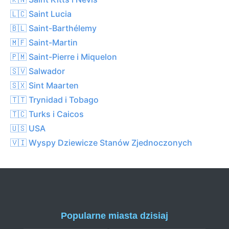
🇱🇨 Saint Lucia
🇧🇱 Saint-Barthélemy
🇲🇫 Saint-Martin
🇵🇲 Saint-Pierre i Miquelon
🇸🇻 Salwador
🇸🇽 Sint Maarten
🇹🇹 Trynidad i Tobago
🇹🇨 Turks i Caicos
🇺🇸 USA
🇻🇮 Wyspy Dziewicze Stanów Zjednoczonych
Popularne miasta dzisiaj