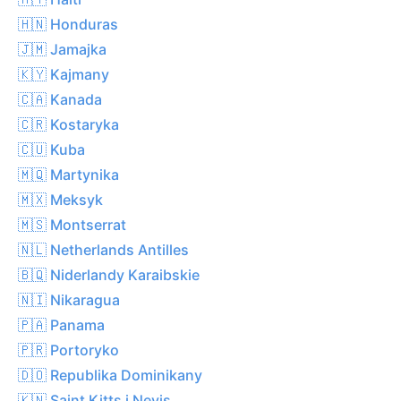
🇭🇳 Honduras
🇯🇲 Jamajka
🇰🇾 Kajmany
🇨🇦 Kanada
🇨🇷 Kostaryka
🇨🇺 Kuba
🇲🇶 Martynika
🇲🇽 Meksyk
🇲🇸 Montserrat
🇳🇱 Netherlands Antilles
🇧🇶 Niderlandy Karaibskie
🇳🇮 Nikaragua
🇵🇦 Panama
🇵🇷 Portoryko
🇩🇴 Republika Dominikany
🇰🇳 Saint Kitts i Nevis