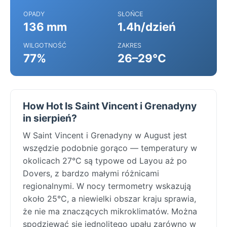
OPADY
SŁOŃCE
136 mm
1.4h/dzień
WILGOTNOŚĆ
ZAKRES
77%
26–29°C
How Hot Is Saint Vincent i Grenadyny
in sierpień?
W Saint Vincent i Grenadyny w August jest
wszędzie podobnie gorąco — temperatury w
okolicach 27°C są typowe od Layou aż po
Dovers, z bardzo małymi różnicami
regionalnymi. W nocy termometry wskazują
około 25°C, a niewielki obszar kraju sprawia,
że nie ma znaczących mikroklimatów. Można
spodziewać się jednolitego upału zarówno w