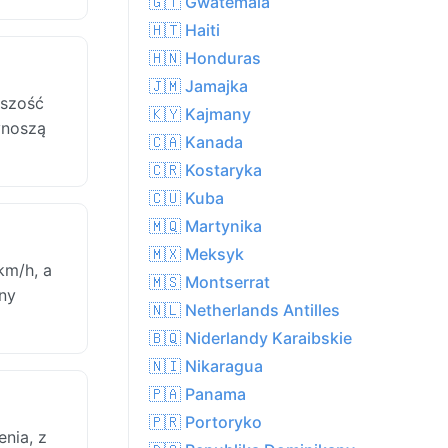
🇬🇹 Gwatemala
🇭🇹 Haiti
🇭🇳 Honduras
🇯🇲 Jamajka
kszość
🇰🇾 Kajmany
ynoszą
🇨🇦 Kanada
🇨🇷 Kostaryka
🇨🇺 Kuba
🇲🇶 Martynika
🇲🇽 Meksyk
km/h, a
🇲🇸 Montserrat
ony
🇳🇱 Netherlands Antilles
🇧🇶 Niderlandy Karaibskie
🇳🇮 Nikaragua
🇵🇦 Panama
🇵🇷 Portoryko
nia, z