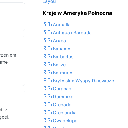
Layou
Kraje w Ameryka Północna
🇦🇮 Anguilla
🇦🇬 Antigua i Barbuda
🇦🇼 Aruba
🇧🇸 Bahamy
urzeniem
🇧🇧 Barbados
urne
🇧🇿 Belize
🇧🇲 Bermudy
🇻🇬 Brytyjskie Wyspy Dziewicze
🇨🇼 Curaçao
🇩🇲 Dominika
🇬🇩 Grenada
i, z
🇬🇱 Grenlandia
cej,
🇬🇵 Gwadelupa