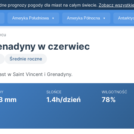
dne prognozy pogody
dla miast na całym świecie
.
Zobacz wszystkie
Ameryka Południowa
Ameryka Północna
Antarkt
▼
▼
wcu
renadyny w czerwiec
Średnie roczne
st w Saint Vincent i Grenadyny.
DY
SŁOŃCE
WILGOTNOŚĆ
3 mm
1.4h/dzień
78%