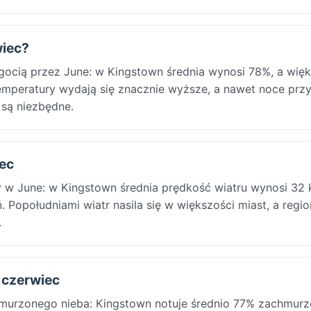
wiec?
ilgocią przez June: w Kingstown średnia wynosi 78%, a wię
 temperatury wydają się znacznie wyższe, a nawet noce prz
 są niezbędne.
iec
y w June: w Kingstown średnia prędkość wiatru wynosi 32 
. Popołudniami wiatr nasila się w większości miast, a regi
.
n czerwiec
hmurzonego nieba: Kingstown notuje średnio 77% zachmurze