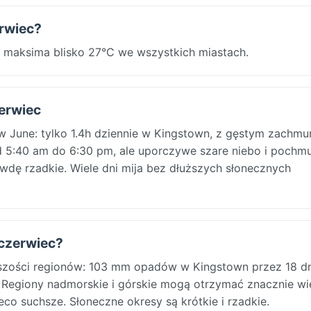
erwiec?
e: maksima blisko 27°C we wszystkich miastach.
zerwiec
 w June: tylko 1.4h dziennie w Kingstown, z gęstym zachm
 5:40 am do 6:30 pm, ale uporczywe szare niebo i pochm
awdę rzadkie. Wiele dni mija bez dłuższych słonecznych
 czerwiec?
kszości regionów: 103 mm opadów w Kingstown przez 18 dn
Regiony nadmorskie i górskie mogą otrzymać znacznie wię
o suchsze. Słoneczne okresy są krótkie i rzadkie.