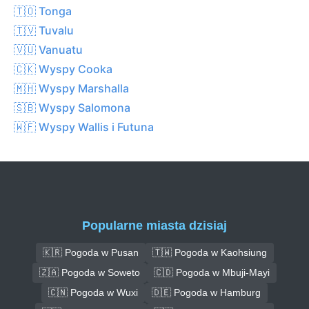
🇹🇴 Tonga
🇹🇻 Tuvalu
🇻🇺 Vanuatu
🇨🇰 Wyspy Cooka
🇲🇭 Wyspy Marshalla
🇸🇧 Wyspy Salomona
🇼🇫 Wyspy Wallis i Futuna
Popularne miasta dzisiaj
🇰🇷 Pogoda w Pusan
🇹🇼 Pogoda w Kaohsiung
🇿🇦 Pogoda w Soweto
🇨🇩 Pogoda w Mbuji-Mayi
🇨🇳 Pogoda w Wuxi
🇩🇪 Pogoda w Hamburg