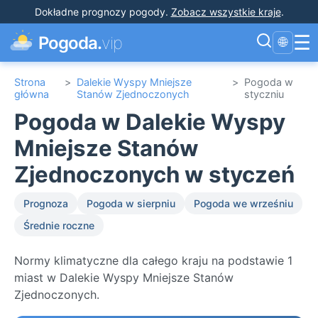
Dokładne prognozy pogody
.
Zobacz wszystkie kraje
.
☰
Pogoda.
vip
🌐
Strona
>
Dalekie Wyspy Mniejsze
>
Pogoda w
główna
Stanów Zjednoczonych
styczniu
Pogoda w Dalekie Wyspy
Mniejsze Stanów
Zjednoczonych w styczeń
Prognoza
Pogoda w sierpniu
Pogoda we wrześniu
Średnie roczne
Normy klimatyczne dla całego kraju na podstawie 1
miast w Dalekie Wyspy Mniejsze Stanów
Zjednoczonych.