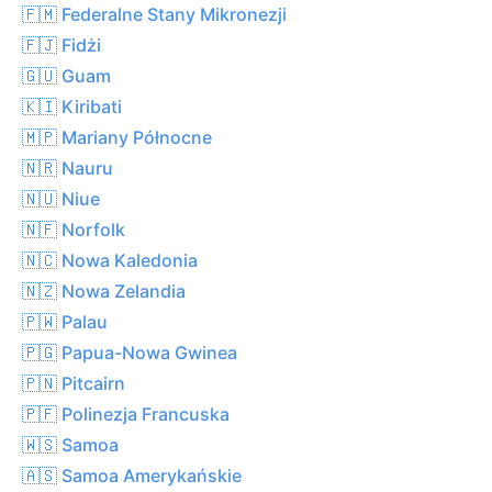
🇫🇲 Federalne Stany Mikronezji
🇫🇯 Fidżi
🇬🇺 Guam
🇰🇮 Kiribati
🇲🇵 Mariany Północne
🇳🇷 Nauru
🇳🇺 Niue
🇳🇫 Norfolk
🇳🇨 Nowa Kaledonia
🇳🇿 Nowa Zelandia
🇵🇼 Palau
🇵🇬 Papua-Nowa Gwinea
🇵🇳 Pitcairn
🇵🇫 Polinezja Francuska
🇼🇸 Samoa
🇦🇸 Samoa Amerykańskie