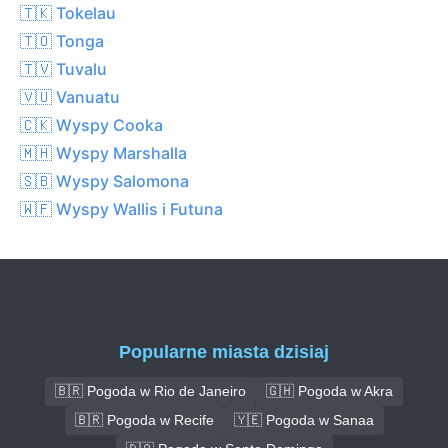
🇹🇰 Tokelau
🇹🇴 Tonga
🇹🇻 Tuvalu
🇻🇺 Vanuatu
🇨🇰 Wyspy Cooka
🇲🇭 Wyspy Marshalla
🇸🇧 Wyspy Salomona
🇼🇫 Wyspy Wallis i Futuna
Popularne miasta dzisiaj
🇧🇷 Pogoda w Rio de Janeiro
🇬🇭 Pogoda w Akra
🇧🇷 Pogoda w Recife
🇾🇪 Pogoda w Sanaa