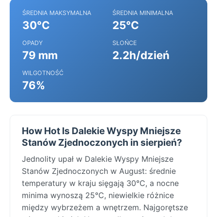
ŚREDNIA MAKSYMALNA
ŚREDNIA MINIMALNA
30°C
25°C
OPADY
SŁOŃCE
79 mm
2.2h/dzień
WILGOTNOŚĆ
76%
How Hot Is Dalekie Wyspy Mniejsze
Stanów Zjednoczonych in sierpień?
Jednolity upał w Dalekie Wyspy Mniejsze
Stanów Zjednoczonych w August: średnie
temperatury w kraju sięgają 30°C, a nocne
minima wynoszą 25°C, niewielkie różnice
między wybrzeżem a wnętrzem. Najgorętsze