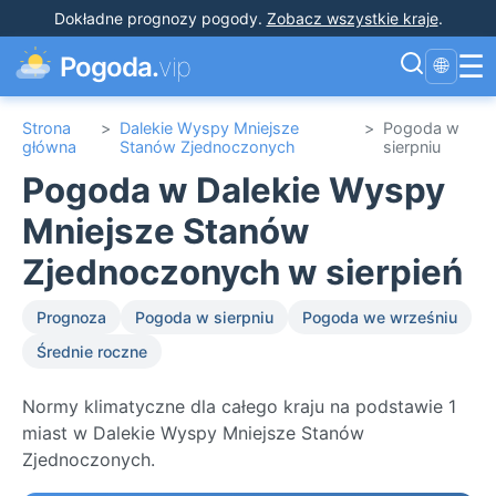
Dokładne prognozy pogody
.
Zobacz wszystkie kraje
.
☰
Pogoda.
vip
🌐
Strona
>
Dalekie Wyspy Mniejsze
>
Pogoda w
główna
Stanów Zjednoczonych
sierpniu
Pogoda w Dalekie Wyspy
Mniejsze Stanów
Zjednoczonych w sierpień
Prognoza
Pogoda w sierpniu
Pogoda we wrześniu
Średnie roczne
Normy klimatyczne dla całego kraju na podstawie 1
miast w Dalekie Wyspy Mniejsze Stanów
Zjednoczonych.