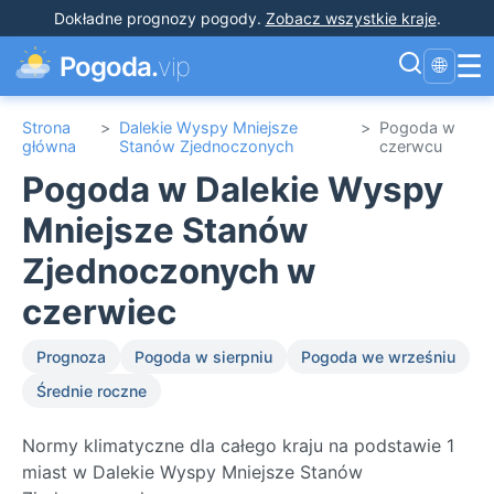
Dokładne prognozy pogody
.
Zobacz wszystkie kraje
.
☰
Pogoda.
vip
🌐
Strona
>
Dalekie Wyspy Mniejsze
>
Pogoda w
główna
Stanów Zjednoczonych
czerwcu
Pogoda w Dalekie Wyspy
Mniejsze Stanów
Zjednoczonych w
czerwiec
Prognoza
Pogoda w sierpniu
Pogoda we wrześniu
Średnie roczne
Normy klimatyczne dla całego kraju na podstawie 1
miast w Dalekie Wyspy Mniejsze Stanów