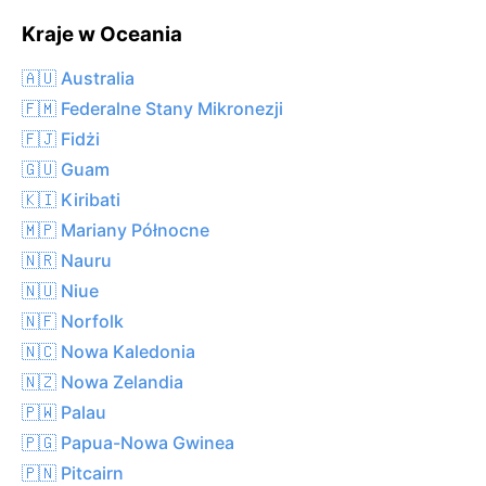
Kraje w Oceania
🇦🇺 Australia
🇫🇲 Federalne Stany Mikronezji
🇫🇯 Fidżi
🇬🇺 Guam
🇰🇮 Kiribati
🇲🇵 Mariany Północne
🇳🇷 Nauru
🇳🇺 Niue
🇳🇫 Norfolk
🇳🇨 Nowa Kaledonia
🇳🇿 Nowa Zelandia
🇵🇼 Palau
🇵🇬 Papua-Nowa Gwinea
🇵🇳 Pitcairn