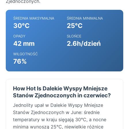
Zjednoczonych.
ŚREDNIA MAKSYMALNA
ŚREDNIA MINIMALNA
30°C
25°C
OPADY
SŁOŃCE
42 mm
2.6h/dzień
WILGOTNOŚĆ
76%
How Hot Is Dalekie Wyspy Mniejsze
Stanów Zjednoczonych in czerwiec?
Jednolity upał w Dalekie Wyspy Mniejsze
Stanów Zjednoczonych w June: średnie
temperatury w kraju sięgają 30°C, a nocne
minima wynoszą 25°C, niewielkie różnice