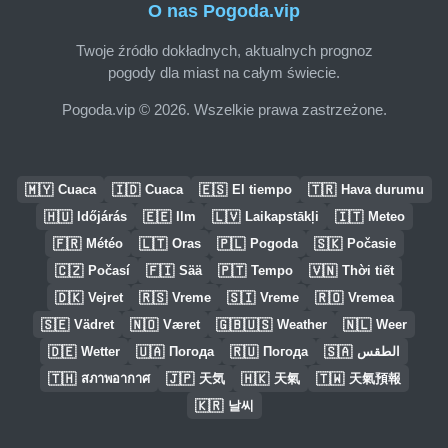
O nas Pogoda.vip
Twoje źródło dokładnych, aktualnych prognoz
pogody dla miast na całym świecie.
Pogoda.vip © 2026. Wszelkie prawa zastrzeżone.
🇲🇾
🇮🇩
🇪🇸
🇹🇷
Cuaca
Cuaca
El tiempo
Hava durumu
🇭🇺
🇪🇪
🇱🇻
🇮🇹
Időjárás
Ilm
Laikapstākļi
Meteo
🇫🇷
🇱🇹
🇵🇱
🇸🇰
Météo
Oras
Pogoda
Počasie
🇨🇿
🇫🇮
🇵🇹
🇻🇳
Počasí
Sää
Tempo
Thời tiết
🇩🇰
🇷🇸
🇸🇮
🇷🇴
Vejret
Vreme
Vreme
Vremea
🇸🇪
🇳🇴
🇬🇧🇺🇸
🇳🇱
Vädret
Været
Weather
Weer
🇩🇪
🇺🇦
🇷🇺
🇸🇦
Wetter
Погода
Погода
الطقس
🇹🇭
🇯🇵
🇭🇰
🇹🇼
สภาพอากาศ
天気
天氣
天氣預報
🇰🇷
날씨