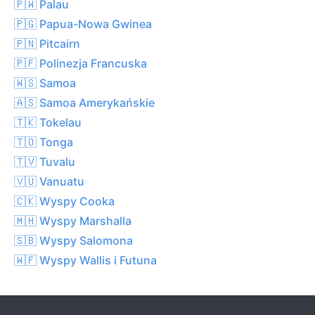
🇵🇼 Palau
🇵🇬 Papua-Nowa Gwinea
🇵🇳 Pitcairn
🇵🇫 Polinezja Francuska
🇼🇸 Samoa
🇦🇸 Samoa Amerykańskie
🇹🇰 Tokelau
🇹🇴 Tonga
🇹🇻 Tuvalu
🇻🇺 Vanuatu
🇨🇰 Wyspy Cooka
🇲🇭 Wyspy Marshalla
🇸🇧 Wyspy Salomona
🇼🇫 Wyspy Wallis i Futuna