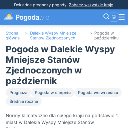
Dokładne prognozy pogody
.
Zobacz wszystkie kraje
.
☰
Pogoda.
vip
🌐
Strona
>
Dalekie Wyspy Mniejsze
>
Pogoda w
główna
Stanów Zjednoczonych
październiku
Pogoda w Dalekie Wyspy
Mniejsze Stanów
Zjednoczonych w
październik
Prognoza
Pogoda w sierpniu
Pogoda we wrześniu
Średnie roczne
Normy klimatyczne dla całego kraju na podstawie 1
miast w Dalekie Wyspy Mniejsze Stanów