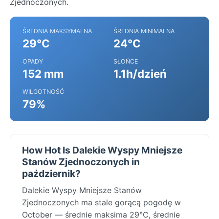
Zjednoczonych.
ŚREDNIA MAKSYMALNA
ŚREDNIA MINIMALNA
29°C
24°C
OPADY
SŁOŃCE
152 mm
1.1h/dzień
WILGOTNOŚĆ
79%
How Hot Is Dalekie Wyspy Mniejsze
Stanów Zjednoczonych in
październik?
Dalekie Wyspy Mniejsze Stanów
Zjednoczonych ma stale gorącą pogodę w
October — średnie maksima 29°C, średnie