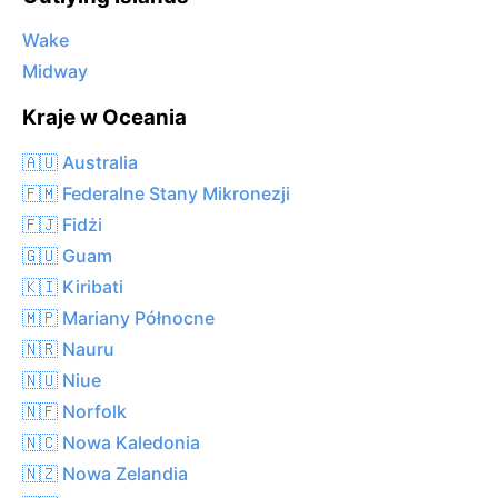
Wake
Midway
Kraje w Oceania
🇦🇺 Australia
🇫🇲 Federalne Stany Mikronezji
🇫🇯 Fidżi
🇬🇺 Guam
🇰🇮 Kiribati
🇲🇵 Mariany Północne
🇳🇷 Nauru
🇳🇺 Niue
🇳🇫 Norfolk
🇳🇨 Nowa Kaledonia
🇳🇿 Nowa Zelandia