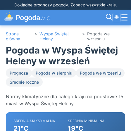
Dokładne prognozy pogody
.
Zobacz wszystkie kraje
.
☰
Pogoda.
vip
🌐
Strona
>
Wyspa Świętej
>
Pogoda we
główna
Heleny
wrześniu
Pogoda w Wyspa Świętej
Heleny w wrzesień
Prognoza
Pogoda w sierpniu
Pogoda we wrześniu
Średnie roczne
Normy klimatyczne dla całego kraju na podstawie 15
miast w Wyspa Świętej Heleny.
ŚREDNIA MAKSYMALNA
ŚREDNIA MINIMALNA
21°C
19°C