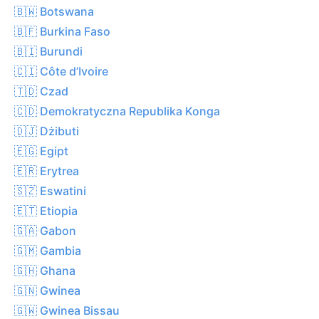
🇧🇼 Botswana
🇧🇫 Burkina Faso
🇧🇮 Burundi
🇨🇮 Côte d’Ivoire
🇹🇩 Czad
🇨🇩 Demokratyczna Republika Konga
🇩🇯 Dżibuti
🇪🇬 Egipt
🇪🇷 Erytrea
🇸🇿 Eswatini
🇪🇹 Etiopia
🇬🇦 Gabon
🇬🇲 Gambia
🇬🇭 Ghana
🇬🇳 Gwinea
🇬🇼 Gwinea Bissau