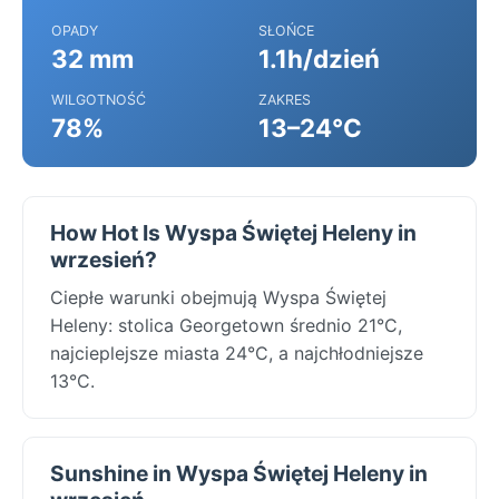
OPADY
SŁOŃCE
32 mm
1.1h/dzień
WILGOTNOŚĆ
ZAKRES
78%
13–24°C
How Hot Is Wyspa Świętej Heleny in
wrzesień?
Ciepłe warunki obejmują Wyspa Świętej
Heleny: stolica Georgetown średnio 21°C,
najcieplejsze miasta 24°C, a najchłodniejsze
13°C.
Sunshine in Wyspa Świętej Heleny in