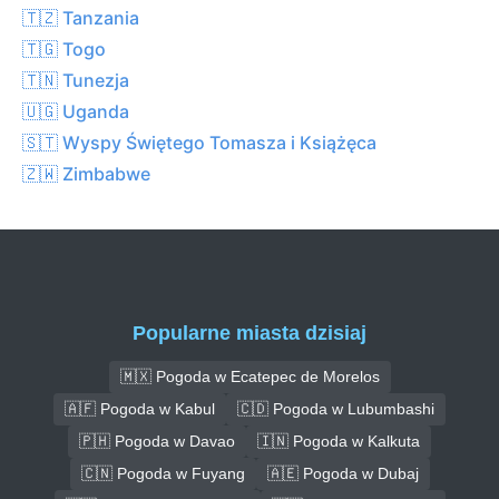
🇹🇿 Tanzania
🇹🇬 Togo
🇹🇳 Tunezja
🇺🇬 Uganda
🇸🇹 Wyspy Świętego Tomasza i Książęca
🇿🇼 Zimbabwe
Popularne miasta dzisiaj
🇲🇽 Pogoda w Ecatepec de Morelos
🇦🇫 Pogoda w Kabul
🇨🇩 Pogoda w Lubumbashi
🇵🇭 Pogoda w Davao
🇮🇳 Pogoda w Kalkuta
🇨🇳 Pogoda w Fuyang
🇦🇪 Pogoda w Dubaj