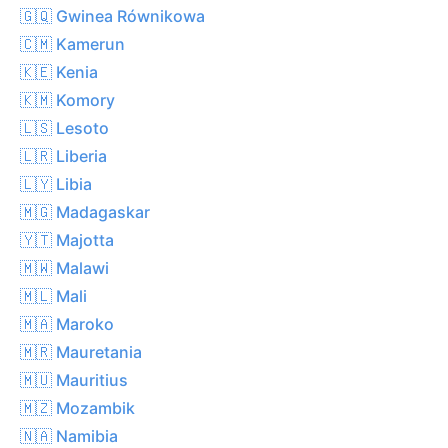
🇬🇶 Gwinea Równikowa
🇨🇲 Kamerun
🇰🇪 Kenia
🇰🇲 Komory
🇱🇸 Lesoto
🇱🇷 Liberia
🇱🇾 Libia
🇲🇬 Madagaskar
🇾🇹 Majotta
🇲🇼 Malawi
🇲🇱 Mali
🇲🇦 Maroko
🇲🇷 Mauretania
🇲🇺 Mauritius
🇲🇿 Mozambik
🇳🇦 Namibia