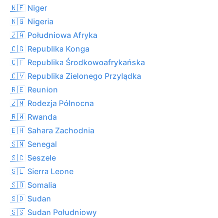
🇳🇪 Niger
🇳🇬 Nigeria
🇿🇦 Południowa Afryka
🇨🇬 Republika Konga
🇨🇫 Republika Środkowoafrykańska
🇨🇻 Republika Zielonego Przylądka
🇷🇪 Reunion
🇿🇲 Rodezja Północna
🇷🇼 Rwanda
🇪🇭 Sahara Zachodnia
🇸🇳 Senegal
🇸🇨 Seszele
🇸🇱 Sierra Leone
🇸🇴 Somalia
🇸🇩 Sudan
🇸🇸 Sudan Południowy