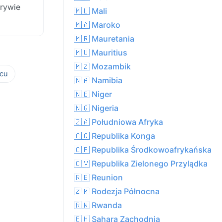
krywie
🇲🇱 Mali
🇲🇦 Maroko
🇲🇷 Mauretania
🇲🇺 Mauritius
🇲🇿 Mozambik
cu
🇳🇦 Namibia
🇳🇪 Niger
🇳🇬 Nigeria
🇿🇦 Południowa Afryka
🇨🇬 Republika Konga
🇨🇫 Republika Środkowoafrykańska
🇨🇻 Republika Zielonego Przylądka
🇷🇪 Reunion
🇿🇲 Rodezja Północna
🇷🇼 Rwanda
🇪🇭 Sahara Zachodnia