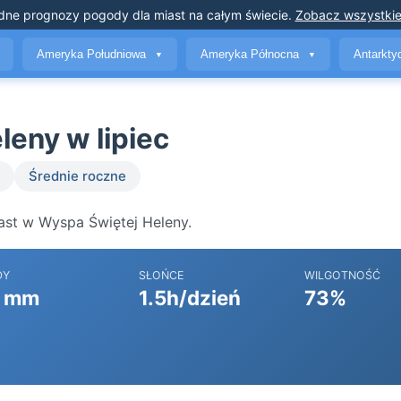
dne prognozy pogody
dla miast na całym świecie
.
Zobacz wszystkie
Ameryka Południowa
Ameryka Północna
Antarkt
▼
▼
eny w lipiec
Średnie roczne
ast w Wyspa Świętej Heleny.
DY
SŁOŃCE
WILGOTNOŚĆ
 mm
1.5h/dzień
73%