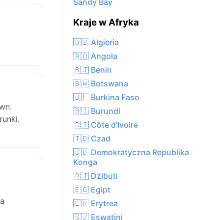
Sandy Bay
Kraje w Afryka
🇩🇿 Algieria
🇦🇴 Angola
🇧🇯 Benin
🇧🇼 Botswana
🇧🇫 Burkina Faso
own.
🇧🇮 Burundi
runki.
🇨🇮 Côte d’Ivoire
🇹🇩 Czad
🇨🇩 Demokratyczna Republika
Konga
🇩🇯 Dżibuti
🇪🇬 Egipt
 a
🇪🇷 Erytrea
🇸🇿 Eswatini