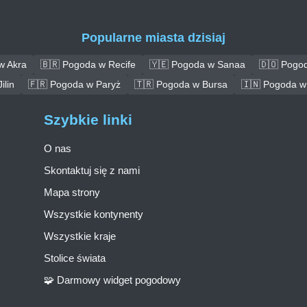
Popularne miasta dzisiaj
w Akra
🇧🇷 Pogoda w Recife
🇾🇪 Pogoda w Sanaa
🇩🇴 Pogo
ilin
🇫🇷 Pogoda w Paryż
🇹🇷 Pogoda w Bursa
🇮🇳 Pogoda w
Szybkie linki
O nas
Skontaktuj się z nami
Mapa strony
Wszystkie kontynenty
Wszystkie kraje
Stolice świata
🧩 Darmowy widget pogodowy