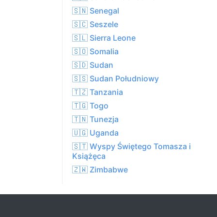
🇸🇳 Senegal
🇸🇨 Seszele
🇸🇱 Sierra Leone
🇸🇴 Somalia
🇸🇩 Sudan
🇸🇸 Sudan Południowy
🇹🇿 Tanzania
🇹🇬 Togo
🇹🇳 Tunezja
🇺🇬 Uganda
🇸🇹 Wyspy Świętego Tomasza i
Książęca
🇿🇼 Zimbabwe