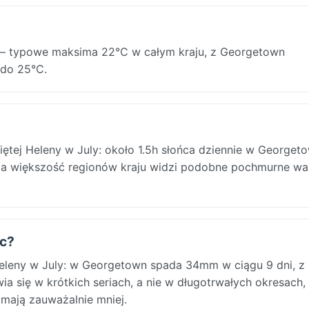
 — typowe maksima 22°C w całym kraju, z Georgetown
 do 25°C.
ętej Heleny w July: około 1.5h słońca dziennie w Georget
m, a większość regionów kraju widzi podobne pochmurne wa
ec?
eleny w July: w Georgetown spada 34mm w ciągu 9 dni, z
a się w krótkich seriach, a nie w długotrwałych okresach,
mają zauważalnie mniej.