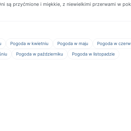
ni są przyćmione i miękkie, z niewielkimi przerwami w po
u
Pogoda w kwietniu
Pogoda w maju
Pogoda w czerw
śniu
Pogoda w październiku
Pogoda w listopadzie