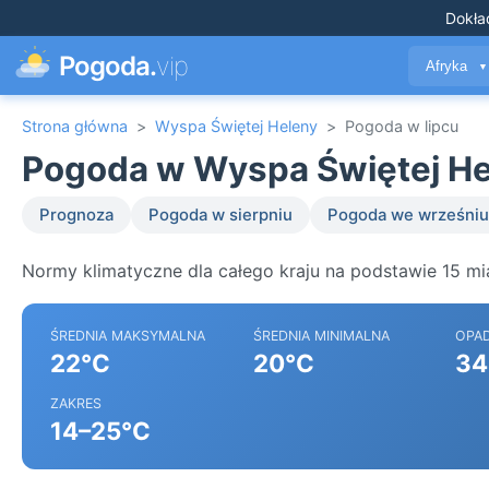
Dokła
Pogoda.
vip
Afryka
▼
Strona główna
>
Wyspa Świętej Heleny
>
Pogoda w lipcu
Pogoda w Wyspa Świętej Hel
Prognoza
Pogoda w sierpniu
Pogoda we wrześniu
Normy klimatyczne dla całego kraju na podstawie 15 mi
ŚREDNIA MAKSYMALNA
ŚREDNIA MINIMALNA
OPA
22°C
20°C
34
ZAKRES
14–25°C