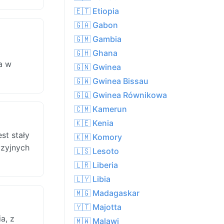
🇪🇹 Etiopia
🇬🇦 Gabon
🇬🇲 Gambia
🇬🇭 Ghana
a w
🇬🇳 Gwinea
🇬🇼 Gwinea Bissau
🇬🇶 Gwinea Równikowa
🇨🇲 Kamerun
🇰🇪 Kenia
st stały
🇰🇲 Komory
yzyjnych
🇱🇸 Lesoto
🇱🇷 Liberia
🇱🇾 Libia
🇲🇬 Madagaskar
🇾🇹 Majotta
a, z
🇲🇼 Malawi