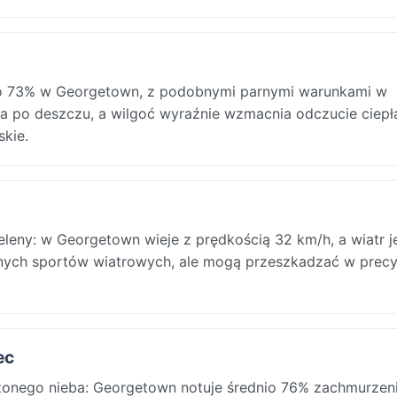
nio 73% w Georgetown, z podobnymi parnymi warunkami w
za po deszczu, a wilgoć wyraźnie wzmacnia odczucie ciepł
skie.
leny: w Georgetown wieje z prędkością 32 km/h, a wiatr je
innych sportów wiatrowych, ale mogą przeszkadzać w prec
ec
onego nieba: Georgetown notuje średnio 76% zachmurzeni