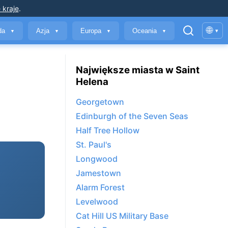
 kraje
.
🌐
yda
Azja
Europa
Oceania
▾
▼
▼
▼
▼
Największe miasta w Saint
Helena
Georgetown
Edinburgh of the Seven Seas
Half Tree Hollow
St. Paul's
Longwood
Jamestown
Alarm Forest
Levelwood
Cat Hill US Military Base