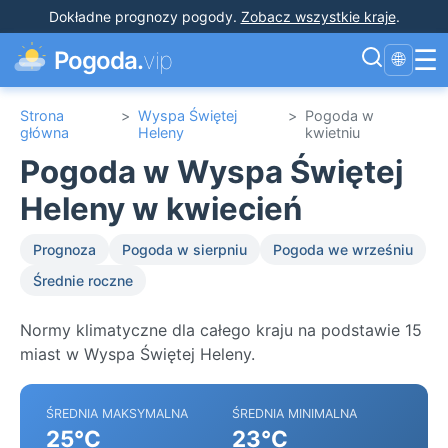
Dokładne prognozy pogody
.
Zobacz wszystkie kraje
.
☰
Pogoda.
vip
🌐
Strona
>
Wyspa Świętej
>
Pogoda w
główna
Heleny
kwietniu
Pogoda w Wyspa Świętej
Heleny w kwiecień
Prognoza
Pogoda w sierpniu
Pogoda we wrześniu
Średnie roczne
Normy klimatyczne dla całego kraju na podstawie 15
miast w Wyspa Świętej Heleny.
ŚREDNIA MAKSYMALNA
ŚREDNIA MINIMALNA
25°C
23°C