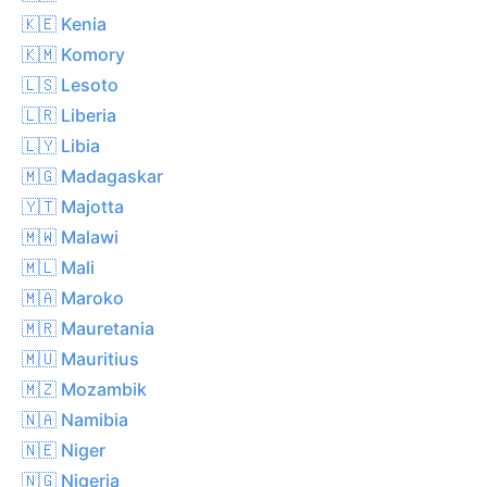
🇰🇪 Kenia
🇰🇲 Komory
🇱🇸 Lesoto
🇱🇷 Liberia
🇱🇾 Libia
🇲🇬 Madagaskar
🇾🇹 Majotta
🇲🇼 Malawi
🇲🇱 Mali
🇲🇦 Maroko
🇲🇷 Mauretania
🇲🇺 Mauritius
🇲🇿 Mozambik
🇳🇦 Namibia
🇳🇪 Niger
🇳🇬 Nigeria