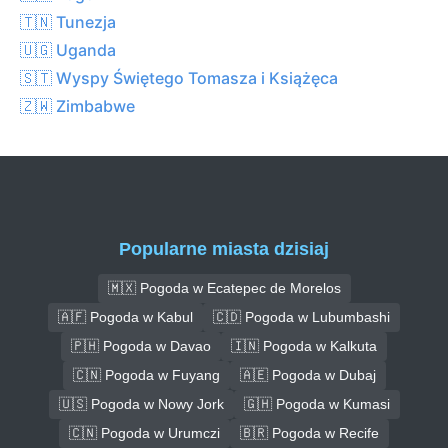
🇹🇳 Tunezja
🇺🇬 Uganda
🇸🇹 Wyspy Świętego Tomasza i Książęca
🇿🇼 Zimbabwe
Popularne miasta dzisiaj
🇲🇽 Pogoda w Ecatepec de Morelos
🇦🇫 Pogoda w Kabul
🇨🇩 Pogoda w Lubumbashi
🇵🇭 Pogoda w Davao
🇮🇳 Pogoda w Kalkuta
🇨🇳 Pogoda w Fuyang
🇦🇪 Pogoda w Dubaj
🇺🇸 Pogoda w Nowy Jork
🇬🇭 Pogoda w Kumasi
🇨🇳 Pogoda w Urumczi
🇧🇷 Pogoda w Recife