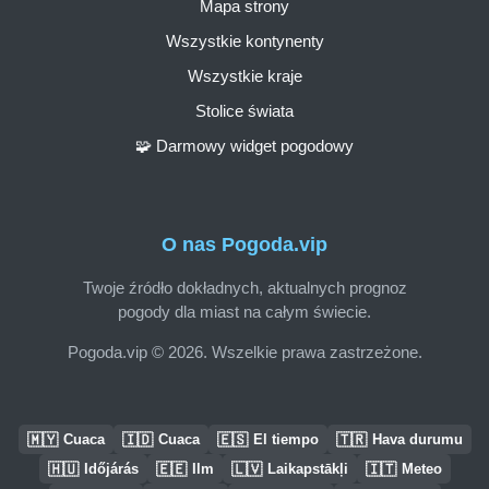
Mapa strony
Wszystkie kontynenty
Wszystkie kraje
Stolice świata
🧩 Darmowy widget pogodowy
O nas Pogoda.vip
Twoje źródło dokładnych, aktualnych prognoz
pogody dla miast na całym świecie.
Pogoda.vip © 2026. Wszelkie prawa zastrzeżone.
🇲🇾
🇮🇩
🇪🇸
🇹🇷
Cuaca
Cuaca
El tiempo
Hava durumu
🇭🇺
🇪🇪
🇱🇻
🇮🇹
Időjárás
Ilm
Laikapstākļi
Meteo