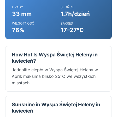
OPADY
SŁOŃCE
33 mm
1.7h/dzień
WILGOTNOŚĆ
ZAKRES
76%
17–27°C
How Hot Is Wyspa Świętej Heleny in
kwiecień?
Jednolite ciepło w Wyspa Świętej Heleny w
April: maksima blisko 25°C we wszystkich
miastach.
Sunshine in Wyspa Świętej Heleny in
kwiecień