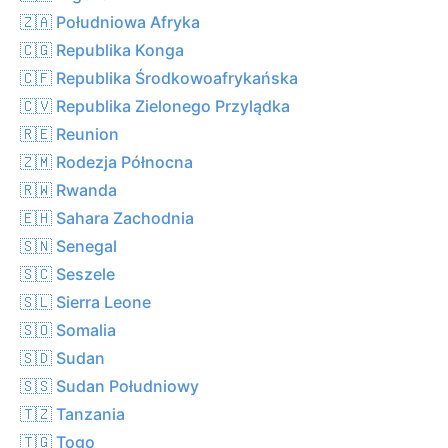
🇿🇦 Południowa Afryka
🇨🇬 Republika Konga
🇨🇫 Republika Środkowoafrykańska
🇨🇻 Republika Zielonego Przylądka
🇷🇪 Reunion
🇿🇲 Rodezja Północna
🇷🇼 Rwanda
🇪🇭 Sahara Zachodnia
🇸🇳 Senegal
🇸🇨 Seszele
🇸🇱 Sierra Leone
🇸🇴 Somalia
🇸🇩 Sudan
🇸🇸 Sudan Południowy
🇹🇿 Tanzania
🇹🇬 Togo