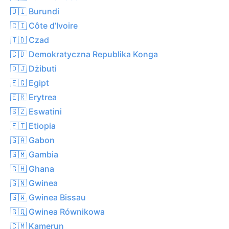
🇧🇮 Burundi
🇨🇮 Côte d’Ivoire
🇹🇩 Czad
🇨🇩 Demokratyczna Republika Konga
🇩🇯 Dżibuti
🇪🇬 Egipt
🇪🇷 Erytrea
🇸🇿 Eswatini
🇪🇹 Etiopia
🇬🇦 Gabon
🇬🇲 Gambia
🇬🇭 Ghana
🇬🇳 Gwinea
🇬🇼 Gwinea Bissau
🇬🇶 Gwinea Równikowa
🇨🇲 Kamerun