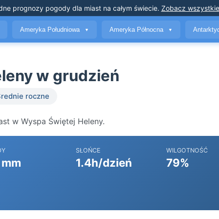
dne prognozy pogody
dla miast na całym świecie
.
Zobacz wszystkie
Ameryka Południowa
Ameryka Północna
Antarkt
▼
▼
leny w grudzień
rednie roczne
ast w Wyspa Świętej Heleny.
DY
SŁOŃCE
WILGOTNOŚĆ
 mm
1.4h/dzień
79%