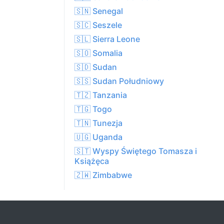
🇸🇳 Senegal
🇸🇨 Seszele
🇸🇱 Sierra Leone
🇸🇴 Somalia
🇸🇩 Sudan
🇸🇸 Sudan Południowy
🇹🇿 Tanzania
🇹🇬 Togo
🇹🇳 Tunezja
🇺🇬 Uganda
🇸🇹 Wyspy Świętego Tomasza i
Książęca
🇿🇼 Zimbabwe