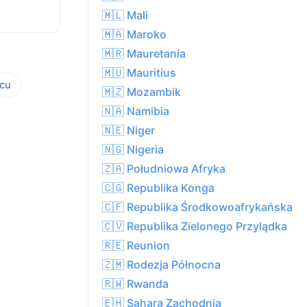
🇲🇱 Mali
🇲🇦 Maroko
🇲🇷 Mauretania
🇲🇺 Mauritius
cu
🇲🇿 Mozambik
🇳🇦 Namibia
🇳🇪 Niger
🇳🇬 Nigeria
🇿🇦 Południowa Afryka
🇨🇬 Republika Konga
🇨🇫 Republika Środkowoafrykańska
🇨🇻 Republika Zielonego Przylądka
🇷🇪 Reunion
🇿🇲 Rodezja Północna
🇷🇼 Rwanda
🇪🇭 Sahara Zachodnia