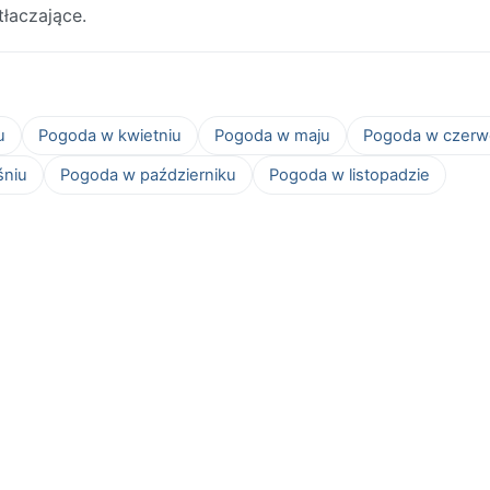
łaczające.
u
Pogoda w kwietniu
Pogoda w maju
Pogoda w czerw
śniu
Pogoda w październiku
Pogoda w listopadzie