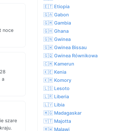
🇪🇹 Etiopia
🇬🇦 Gabon
🇬🇲 Gambia
t noce
🇬🇭 Ghana
🇬🇳 Gwinea
🇬🇼 Gwinea Bissau
🇬🇶 Gwinea Równikowa
🇨🇲 Kamerun
 28
🇰🇪 Kenia
 a
🇰🇲 Komory
🇱🇸 Lesoto
🇱🇷 Liberia
🇱🇾 Libia
🇲🇬 Madagaskar
e szare
🇾🇹 Majotta
kraju.
🇲🇼 Malawi