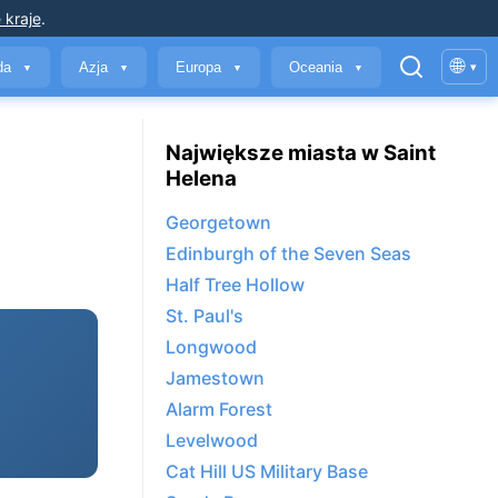
 kraje
.
🌐
yda
Azja
Europa
Oceania
▾
▼
▼
▼
▼
Największe miasta w Saint
Helena
Georgetown
Edinburgh of the Seven Seas
Half Tree Hollow
St. Paul's
Longwood
Jamestown
Alarm Forest
Levelwood
Cat Hill US Military Base