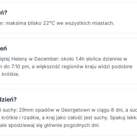
eń?
r: maksima blisko 22°C we wszystkich miastach.
ień
ętej Heleny w December: około 1.4h słońca dziennie w
am do 7:10 pm, a większość regionów kraju widzi podobne
krótkie.
dzień?
i suchy: 29mm opadów w Georgetown w ciągu 8 dni, a su
krótkie i rzadkie, a kraj jako całość jest suchy. Spakuj lek
ale spodziewaj się głównie pogodnych dni.