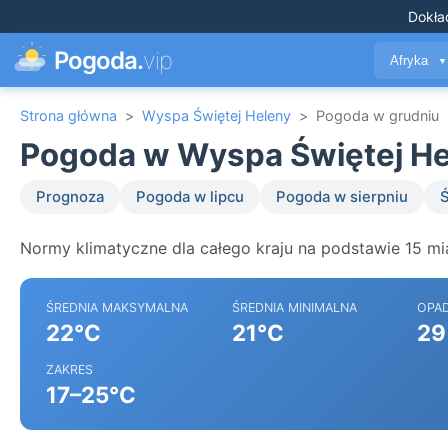
Dokła
Pogoda.
vip
Afryka
▼
Strona główna
>
Wyspa Świętej Heleny
>
Pogoda w grudniu
Pogoda w Wyspa Świętej He
Prognoza
Pogoda w lipcu
Pogoda w sierpniu
Ś
Normy klimatyczne dla całego kraju na podstawie 15 mi
ŚREDNIA MAKSYMALNA
ŚREDNIA MINIMALNA
OPA
22°C
21°C
29
ZAKRES
17–25°C