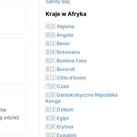
Sandy Bay
Kraje w Afryka
🇩🇿 Algieria
🇦🇴 Angola
🇧🇯 Benin
🇧🇼 Botswana
🇧🇫 Burkina Faso
🇧🇮 Burundi
🇨🇮 Côte d’Ivoire
🇹🇩 Czad
🇨🇩 Demokratyczna Republika
Konga
🇩🇯 Dżibuti
che
ką odzież
🇪🇬 Egipt
🇪🇷 Erytrea
🇸🇿 Eswatini