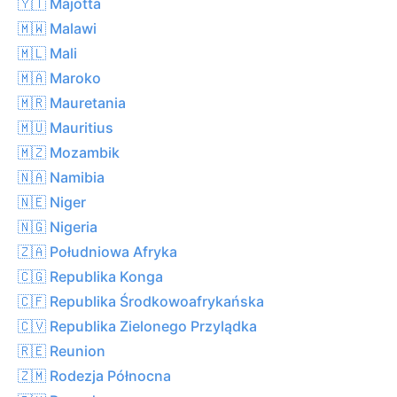
🇾🇹 Majotta
🇲🇼 Malawi
🇲🇱 Mali
🇲🇦 Maroko
🇲🇷 Mauretania
🇲🇺 Mauritius
🇲🇿 Mozambik
🇳🇦 Namibia
🇳🇪 Niger
🇳🇬 Nigeria
🇿🇦 Południowa Afryka
🇨🇬 Republika Konga
🇨🇫 Republika Środkowoafrykańska
🇨🇻 Republika Zielonego Przylądka
🇷🇪 Reunion
🇿🇲 Rodezja Północna