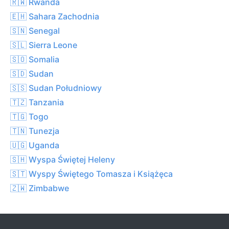
🇷🇼 Rwanda
🇪🇭 Sahara Zachodnia
🇸🇳 Senegal
🇸🇱 Sierra Leone
🇸🇴 Somalia
🇸🇩 Sudan
🇸🇸 Sudan Południowy
🇹🇿 Tanzania
🇹🇬 Togo
🇹🇳 Tunezja
🇺🇬 Uganda
🇸🇭 Wyspa Świętej Heleny
🇸🇹 Wyspy Świętego Tomasza i Książęca
🇿🇼 Zimbabwe