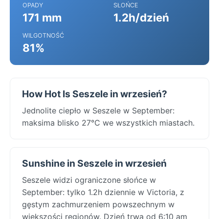
OPADY
SŁOŃCE
171 mm
1.2h/dzień
WILGOTNOŚĆ
81%
How Hot Is Seszele in wrzesień?
Jednolite ciepło w Seszele w September:
maksima blisko 27°C we wszystkich miastach.
Sunshine in Seszele in wrzesień
Seszele widzi ograniczone słońce w
September: tylko 1.2h dziennie w Victoria, z
gęstym zachmurzeniem powszechnym w
większości regionów. Dzień trwa od 6:10 am