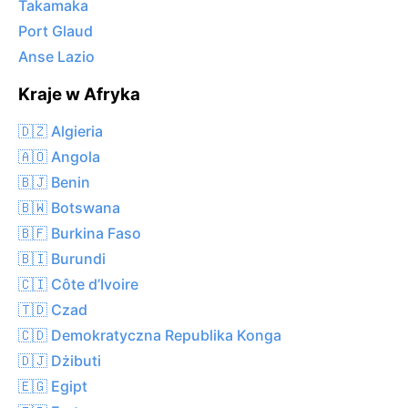
Takamaka
Port Glaud
Anse Lazio
Kraje w Afryka
🇩🇿 Algieria
🇦🇴 Angola
🇧🇯 Benin
🇧🇼 Botswana
🇧🇫 Burkina Faso
🇧🇮 Burundi
🇨🇮 Côte d’Ivoire
🇹🇩 Czad
🇨🇩 Demokratyczna Republika Konga
🇩🇯 Dżibuti
🇪🇬 Egipt