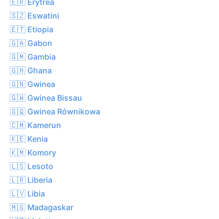
🇪🇷 Erytrea
🇸🇿 Eswatini
🇪🇹 Etiopia
🇬🇦 Gabon
🇬🇲 Gambia
🇬🇭 Ghana
🇬🇳 Gwinea
🇬🇼 Gwinea Bissau
🇬🇶 Gwinea Równikowa
🇨🇲 Kamerun
🇰🇪 Kenia
🇰🇲 Komory
🇱🇸 Lesoto
🇱🇷 Liberia
🇱🇾 Libia
🇲🇬 Madagaskar