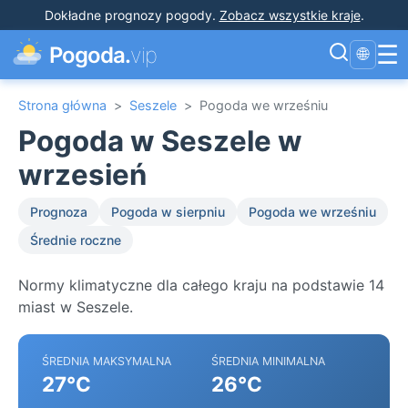
Dokładne prognozy pogody
.
Zobacz wszystkie kraje
.
☰
Pogoda.
vip
🌐
Strona główna
>
Seszele
>
Pogoda we wrześniu
Pogoda w Seszele w
wrzesień
Prognoza
Pogoda w sierpniu
Pogoda we wrześniu
Średnie roczne
Normy klimatyczne dla całego kraju na podstawie 14
miast w Seszele.
ŚREDNIA MAKSYMALNA
ŚREDNIA MINIMALNA
27°C
26°C