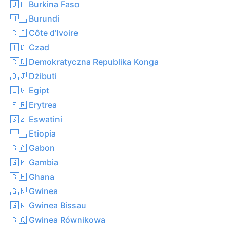
🇧🇫 Burkina Faso
🇧🇮 Burundi
🇨🇮 Côte d’Ivoire
🇹🇩 Czad
🇨🇩 Demokratyczna Republika Konga
🇩🇯 Dżibuti
🇪🇬 Egipt
🇪🇷 Erytrea
🇸🇿 Eswatini
🇪🇹 Etiopia
🇬🇦 Gabon
🇬🇲 Gambia
🇬🇭 Ghana
🇬🇳 Gwinea
🇬🇼 Gwinea Bissau
🇬🇶 Gwinea Równikowa