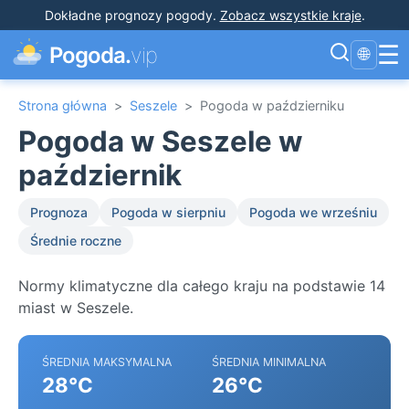
Dokładne prognozy pogody
.
Zobacz wszystkie kraje
.
☰
Pogoda.
vip
🌐
Strona główna
>
Seszele
>
Pogoda w październiku
Pogoda w Seszele w
październik
Prognoza
Pogoda w sierpniu
Pogoda we wrześniu
Średnie roczne
Normy klimatyczne dla całego kraju na podstawie 14
miast w Seszele.
ŚREDNIA MAKSYMALNA
ŚREDNIA MINIMALNA
28°C
26°C