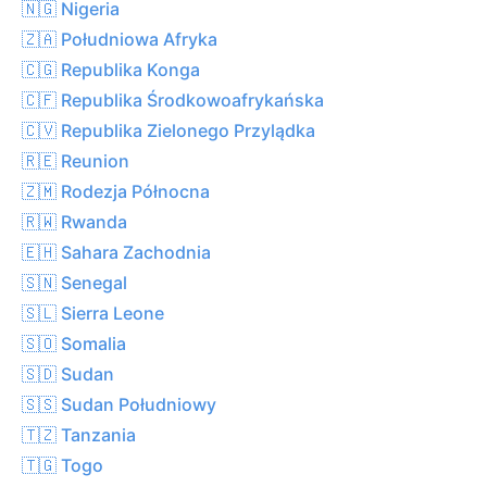
🇳🇬 Nigeria
🇿🇦 Południowa Afryka
🇨🇬 Republika Konga
🇨🇫 Republika Środkowoafrykańska
🇨🇻 Republika Zielonego Przylądka
🇷🇪 Reunion
🇿🇲 Rodezja Północna
🇷🇼 Rwanda
🇪🇭 Sahara Zachodnia
🇸🇳 Senegal
🇸🇱 Sierra Leone
🇸🇴 Somalia
🇸🇩 Sudan
🇸🇸 Sudan Południowy
🇹🇿 Tanzania
🇹🇬 Togo