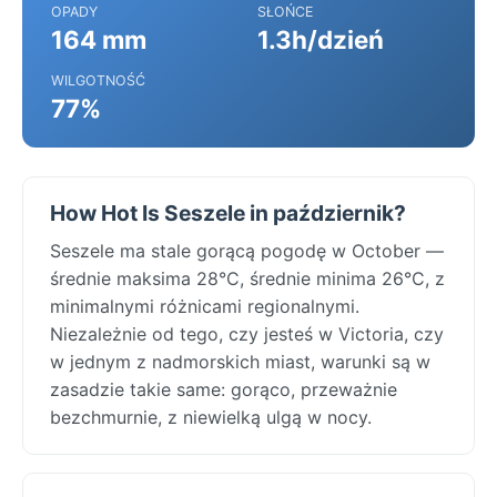
OPADY
SŁOŃCE
164 mm
1.3h/dzień
WILGOTNOŚĆ
77%
How Hot Is Seszele in październik?
Seszele ma stale gorącą pogodę w October —
średnie maksima 28°C, średnie minima 26°C, z
minimalnymi różnicami regionalnymi.
Niezależnie od tego, czy jesteś w Victoria, czy
w jednym z nadmorskich miast, warunki są w
zasadzie takie same: gorąco, przeważnie
bezchmurnie, z niewielką ulgą w nocy.