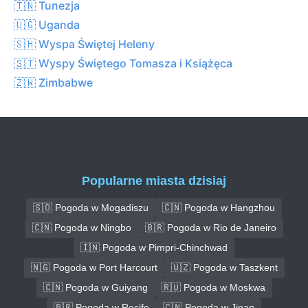
🇹🇳 Tunezja
🇺🇬 Uganda
🇸🇭 Wyspa Świętej Heleny
🇸🇹 Wyspy Świętego Tomasza i Książęca
🇿🇼 Zimbabwe
Popularne miasta dzisiaj
🇸🇴 Pogoda w Mogadiszu
🇨🇳 Pogoda w Hangzhou
🇨🇳 Pogoda w Ningbo
🇧🇷 Pogoda w Rio de Janeiro
🇮🇳 Pogoda w Pimpri-Chinchwad
🇳🇬 Pogoda w Port Harcourt
🇺🇿 Pogoda w Taszkent
🇨🇳 Pogoda w Guiyang
🇷🇺 Pogoda w Moskwa
🇧🇷 Pogoda w Recife
🇨🇳 Pogoda w Jinan