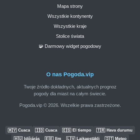
Mapa strony
Wszystkie kontynenty
Wszystkie kraje
Stolice świata
🧩 Darmowy widget pogodowy
O nas Pogoda.vip
Twoje źródło dokładnych, aktualnych prognoz
pogody dla miast na całym świecie.
Pogoda.vip © 2026. Wszelkie prawa zastrzeżone.
🇲🇾
🇮🇩
🇪🇸
🇹🇷
Cuaca
Cuaca
El tiempo
Hava durumu
🇭🇺
🇪🇪
🇱🇻
🇮🇹
Időjárás
Ilm
Laikapstākļi
Meteo