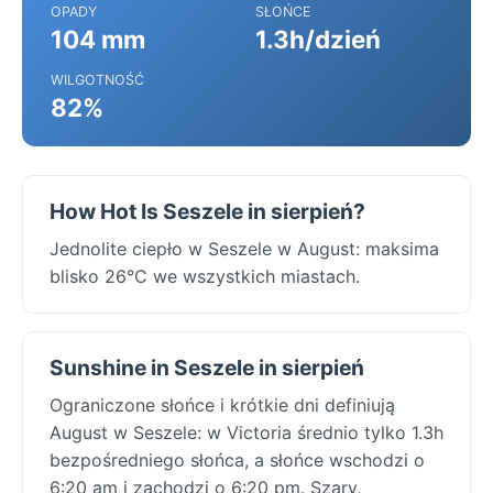
OPADY
SŁOŃCE
104 mm
1.3h/dzień
WILGOTNOŚĆ
82%
How Hot Is Seszele in sierpień?
Jednolite ciepło w Seszele w August: maksima
blisko 26°C we wszystkich miastach.
Sunshine in Seszele in sierpień
Ograniczone słońce i krótkie dni definiują
August w Seszele: w Victoria średnio tylko 1.3h
bezpośredniego słońca, a słońce wschodzi o
6:20 am i zachodzi o 6:20 pm. Szary,