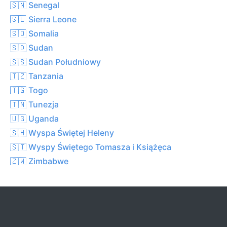
🇸🇳 Senegal
🇸🇱 Sierra Leone
🇸🇴 Somalia
🇸🇩 Sudan
🇸🇸 Sudan Południowy
🇹🇿 Tanzania
🇹🇬 Togo
🇹🇳 Tunezja
🇺🇬 Uganda
🇸🇭 Wyspa Świętej Heleny
🇸🇹 Wyspy Świętego Tomasza i Książęca
🇿🇼 Zimbabwe