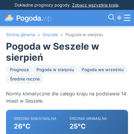
Dokładne prognozy pogody
.
Zobacz wszystkie kraje
.
☰
Pogoda.
vip
🌐
Strona główna
>
Seszele
>
Pogoda w sierpniu
Pogoda w Seszele w
sierpień
Prognoza
Pogoda w sierpniu
Pogoda we wrześniu
Średnie roczne
Normy klimatyczne dla całego kraju na podstawie 14
miast w Seszele.
ŚREDNIA MAKSYMALNA
ŚREDNIA MINIMALNA
26°C
25°C