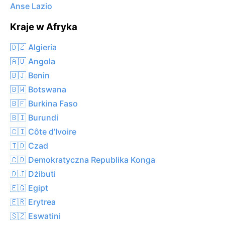
Anse Lazio
Kraje w Afryka
🇩🇿 Algieria
🇦🇴 Angola
🇧🇯 Benin
🇧🇼 Botswana
🇧🇫 Burkina Faso
🇧🇮 Burundi
🇨🇮 Côte d’Ivoire
🇹🇩 Czad
🇨🇩 Demokratyczna Republika Konga
🇩🇯 Dżibuti
🇪🇬 Egipt
🇪🇷 Erytrea
🇸🇿 Eswatini