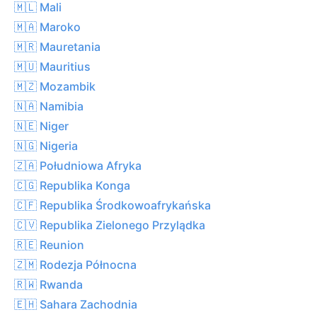
🇲🇱 Mali
🇲🇦 Maroko
🇲🇷 Mauretania
🇲🇺 Mauritius
🇲🇿 Mozambik
🇳🇦 Namibia
🇳🇪 Niger
🇳🇬 Nigeria
🇿🇦 Południowa Afryka
🇨🇬 Republika Konga
🇨🇫 Republika Środkowoafrykańska
🇨🇻 Republika Zielonego Przylądka
🇷🇪 Reunion
🇿🇲 Rodezja Północna
🇷🇼 Rwanda
🇪🇭 Sahara Zachodnia