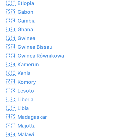
🇪🇹 Etiopia
🇬🇦 Gabon
🇬🇲 Gambia
🇬🇭 Ghana
🇬🇳 Gwinea
🇬🇼 Gwinea Bissau
🇬🇶 Gwinea Równikowa
🇨🇲 Kamerun
🇰🇪 Kenia
🇰🇲 Komory
🇱🇸 Lesoto
🇱🇷 Liberia
🇱🇾 Libia
🇲🇬 Madagaskar
🇾🇹 Majotta
🇲🇼 Malawi