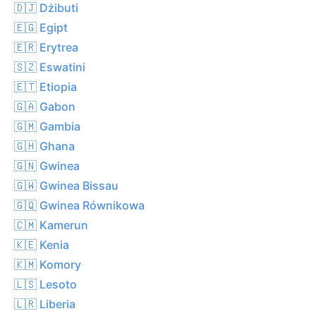
🇩🇯 Dżibuti
🇪🇬 Egipt
🇪🇷 Erytrea
🇸🇿 Eswatini
🇪🇹 Etiopia
🇬🇦 Gabon
🇬🇲 Gambia
🇬🇭 Ghana
🇬🇳 Gwinea
🇬🇼 Gwinea Bissau
🇬🇶 Gwinea Równikowa
🇨🇲 Kamerun
🇰🇪 Kenia
🇰🇲 Komory
🇱🇸 Lesoto
🇱🇷 Liberia