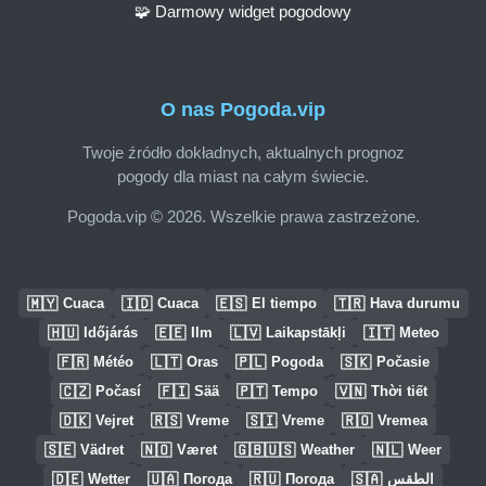
🧩 Darmowy widget pogodowy
O nas Pogoda.vip
Twoje źródło dokładnych, aktualnych prognoz
pogody dla miast na całym świecie.
Pogoda.vip © 2026. Wszelkie prawa zastrzeżone.
🇲🇾
🇮🇩
🇪🇸
🇹🇷
Cuaca
Cuaca
El tiempo
Hava durumu
🇭🇺
🇪🇪
🇱🇻
🇮🇹
Időjárás
Ilm
Laikapstākļi
Meteo
🇫🇷
🇱🇹
🇵🇱
🇸🇰
Météo
Oras
Pogoda
Počasie
🇨🇿
🇫🇮
🇵🇹
🇻🇳
Počasí
Sää
Tempo
Thời tiết
🇩🇰
🇷🇸
🇸🇮
🇷🇴
Vejret
Vreme
Vreme
Vremea
🇸🇪
🇳🇴
🇬🇧🇺🇸
🇳🇱
Vädret
Været
Weather
Weer
🇩🇪
🇺🇦
🇷🇺
🇸🇦
Wetter
Погода
Погода
الطقس