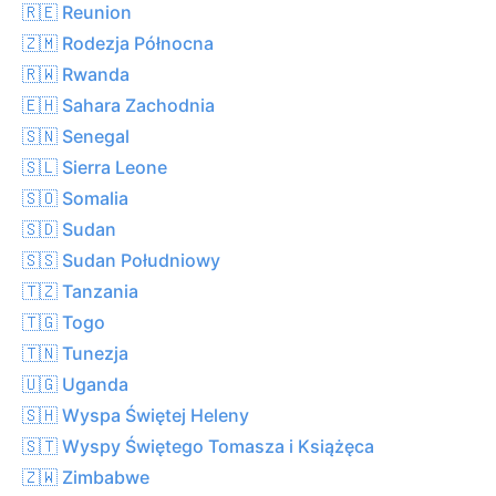
🇷🇪 Reunion
🇿🇲 Rodezja Północna
🇷🇼 Rwanda
🇪🇭 Sahara Zachodnia
🇸🇳 Senegal
🇸🇱 Sierra Leone
🇸🇴 Somalia
🇸🇩 Sudan
🇸🇸 Sudan Południowy
🇹🇿 Tanzania
🇹🇬 Togo
🇹🇳 Tunezja
🇺🇬 Uganda
🇸🇭 Wyspa Świętej Heleny
🇸🇹 Wyspy Świętego Tomasza i Książęca
🇿🇼 Zimbabwe