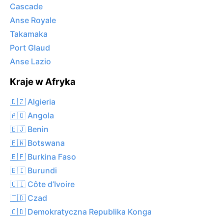
Cascade
Anse Royale
Takamaka
Port Glaud
Anse Lazio
Kraje w Afryka
🇩🇿 Algieria
🇦🇴 Angola
🇧🇯 Benin
🇧🇼 Botswana
🇧🇫 Burkina Faso
🇧🇮 Burundi
🇨🇮 Côte d’Ivoire
🇹🇩 Czad
🇨🇩 Demokratyczna Republika Konga