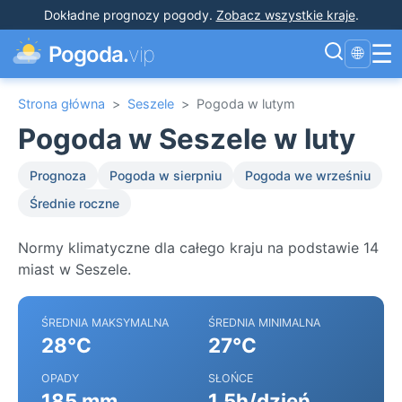
Dokładne prognozy pogody
.
Zobacz wszystkie kraje
.
☰
Pogoda.
vip
🌐
Strona główna
>
Seszele
>
Pogoda w lutym
Pogoda w Seszele w luty
Prognoza
Pogoda w sierpniu
Pogoda we wrześniu
Średnie roczne
Normy klimatyczne dla całego kraju na podstawie 14
miast w Seszele.
ŚREDNIA MAKSYMALNA
ŚREDNIA MINIMALNA
28°C
27°C
OPADY
SŁOŃCE
185 mm
1.5h/dzień