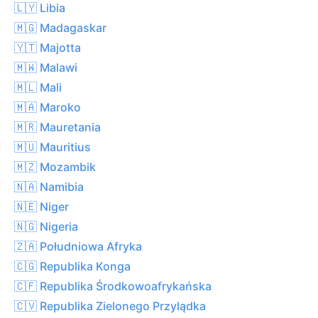
🇱🇾 Libia
🇲🇬 Madagaskar
🇾🇹 Majotta
🇲🇼 Malawi
🇲🇱 Mali
🇲🇦 Maroko
🇲🇷 Mauretania
🇲🇺 Mauritius
🇲🇿 Mozambik
🇳🇦 Namibia
🇳🇪 Niger
🇳🇬 Nigeria
🇿🇦 Południowa Afryka
🇨🇬 Republika Konga
🇨🇫 Republika Środkowoafrykańska
🇨🇻 Republika Zielonego Przylądka