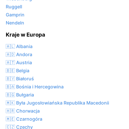
Ruggell
Gamprin
Nendeln
Kraje w Europa
🇦🇱 Albania
🇦🇩 Andora
🇦🇹 Austria
🇧🇪 Belgia
🇧🇾 Białoruś
🇧🇦 Bośnia i Hercegowina
🇧🇬 Bułgaria
🇲🇰 Była Jugosłowiańska Republika Macedonii
🇭🇷 Chorwacja
🇲🇪 Czarnogóra
🇨🇿 Czechy