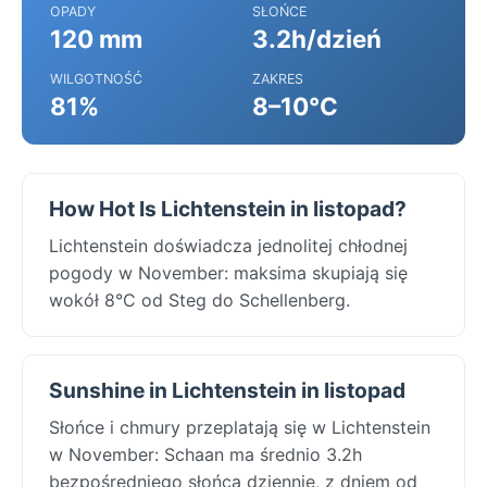
OPADY
SŁOŃCE
120 mm
3.2h/dzień
WILGOTNOŚĆ
ZAKRES
81%
8–10°C
How Hot Is Lichtenstein in listopad?
Lichtenstein doświadcza jednolitej chłodnej
pogody w November: maksima skupiają się
wokół 8°C od Steg do Schellenberg.
Sunshine in Lichtenstein in listopad
Słońce i chmury przeplatają się w Lichtenstein
w November: Schaan ma średnio 3.2h
bezpośredniego słońca dziennie, z dniem od