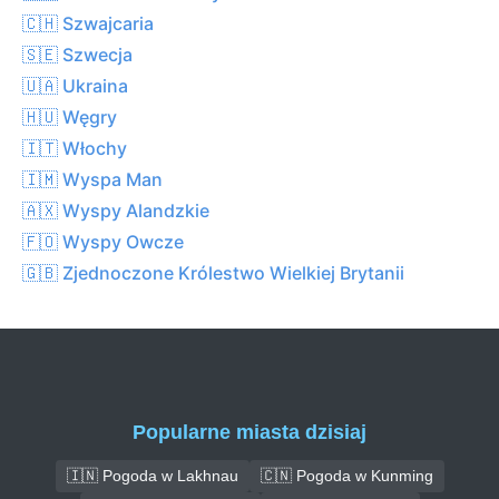
🇨🇭 Szwajcaria
🇸🇪 Szwecja
🇺🇦 Ukraina
🇭🇺 Węgry
🇮🇹 Włochy
🇮🇲 Wyspa Man
🇦🇽 Wyspy Alandzkie
🇫🇴 Wyspy Owcze
🇬🇧 Zjednoczone Królestwo Wielkiej Brytanii
Popularne miasta dzisiaj
🇮🇳 Pogoda w Lakhnau
🇨🇳 Pogoda w Kunming