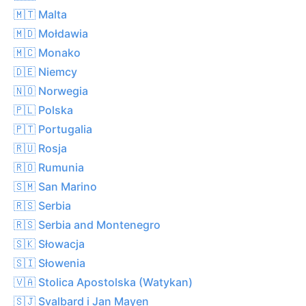
🇲🇹 Malta
🇲🇩 Mołdawia
🇲🇨 Monako
🇩🇪 Niemcy
🇳🇴 Norwegia
🇵🇱 Polska
🇵🇹 Portugalia
🇷🇺 Rosja
🇷🇴 Rumunia
🇸🇲 San Marino
🇷🇸 Serbia
🇷🇸 Serbia and Montenegro
🇸🇰 Słowacja
🇸🇮 Słowenia
🇻🇦 Stolica Apostolska (Watykan)
🇸🇯 Svalbard i Jan Mayen