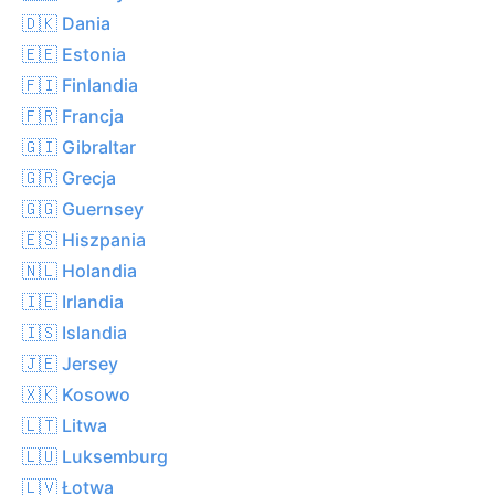
🇩🇰 Dania
🇪🇪 Estonia
🇫🇮 Finlandia
🇫🇷 Francja
🇬🇮 Gibraltar
🇬🇷 Grecja
🇬🇬 Guernsey
🇪🇸 Hiszpania
🇳🇱 Holandia
🇮🇪 Irlandia
🇮🇸 Islandia
🇯🇪 Jersey
🇽🇰 Kosowo
🇱🇹 Litwa
🇱🇺 Luksemburg
🇱🇻 Łotwa