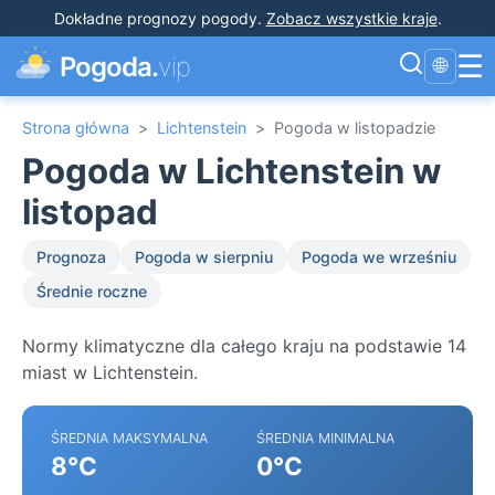
Dokładne prognozy pogody
.
Zobacz wszystkie kraje
.
☰
Pogoda.
vip
🌐
Strona główna
>
Lichtenstein
>
Pogoda w listopadzie
Pogoda w Lichtenstein w
listopad
Prognoza
Pogoda w sierpniu
Pogoda we wrześniu
Średnie roczne
Normy klimatyczne dla całego kraju na podstawie 14
miast w Lichtenstein.
ŚREDNIA MAKSYMALNA
ŚREDNIA MINIMALNA
8°C
0°C