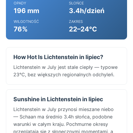
OPADY
SŁOŃCE
196 mm
3.4h/dzień
WILGOTNOŚĆ
ZAKRES
76%
22–24°C
How Hot Is Lichtenstein in lipiec?
Lichtenstein w July jest stale ciepły — typowe
23°C, bez większych regionalnych odchyleń.
Sunshine in Lichtenstein in lipiec
Lichtenstein w July przynosi mieszane niebo
— Schaan ma średnio 3.4h słońca, podobne
warunki w całym kraju. Pochmurne okresy
przeplatają się z słonecznymi momentami, a