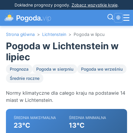
Dokładne prognozy pogody
.
Zobacz wszystkie kraje
.
☰
Pogoda.
vip
🌐
Strona główna
>
Lichtenstein
>
Pogoda w lipcu
Pogoda w Lichtenstein w
lipiec
Prognoza
Pogoda w sierpniu
Pogoda we wrześniu
Średnie roczne
Normy klimatyczne dla całego kraju na podstawie 14
miast w Lichtenstein.
ŚREDNIA MAKSYMALNA
ŚREDNIA MINIMALNA
23°C
13°C