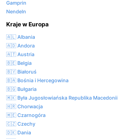
Gamprin
Nendeln
Kraje w Europa
🇦🇱 Albania
🇦🇩 Andora
🇦🇹 Austria
🇧🇪 Belgia
🇧🇾 Białoruś
🇧🇦 Bośnia i Hercegowina
🇧🇬 Bułgaria
🇲🇰 Była Jugosłowiańska Republika Macedonii
🇭🇷 Chorwacja
🇲🇪 Czarnogóra
🇨🇿 Czechy
🇩🇰 Dania