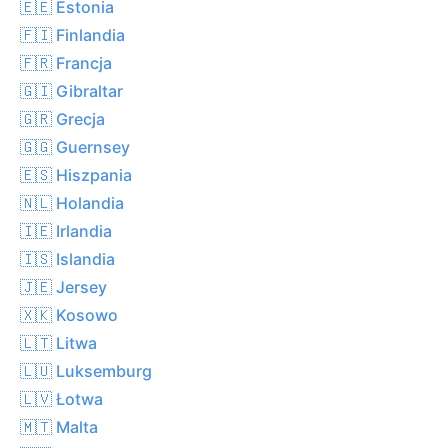
🇪🇪 Estonia
🇫🇮 Finlandia
🇫🇷 Francja
🇬🇮 Gibraltar
🇬🇷 Grecja
🇬🇬 Guernsey
🇪🇸 Hiszpania
🇳🇱 Holandia
🇮🇪 Irlandia
🇮🇸 Islandia
🇯🇪 Jersey
🇽🇰 Kosowo
🇱🇹 Litwa
🇱🇺 Luksemburg
🇱🇻 Łotwa
🇲🇹 Malta