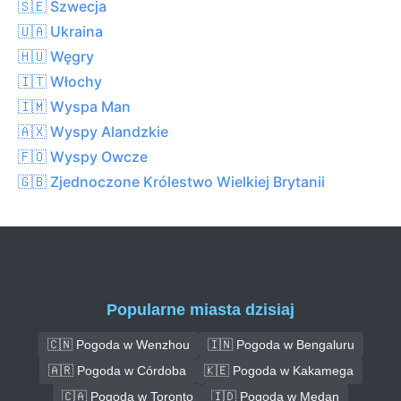
🇸🇪 Szwecja
🇺🇦 Ukraina
🇭🇺 Węgry
🇮🇹 Włochy
🇮🇲 Wyspa Man
🇦🇽 Wyspy Alandzkie
🇫🇴 Wyspy Owcze
🇬🇧 Zjednoczone Królestwo Wielkiej Brytanii
Popularne miasta dzisiaj
🇨🇳 Pogoda w Wenzhou
🇮🇳 Pogoda w Bengaluru
🇦🇷 Pogoda w Córdoba
🇰🇪 Pogoda w Kakamega
🇨🇦 Pogoda w Toronto
🇮🇩 Pogoda w Medan