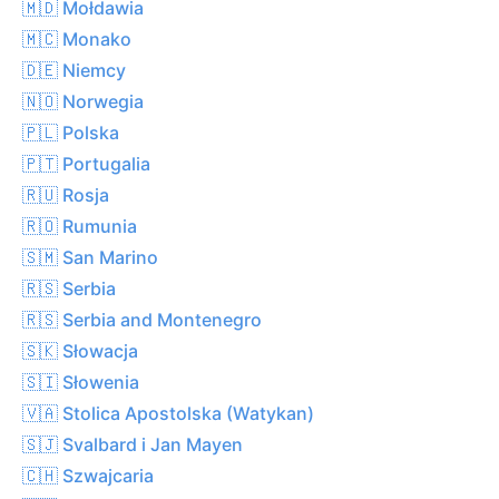
🇲🇩 Mołdawia
🇲🇨 Monako
🇩🇪 Niemcy
🇳🇴 Norwegia
🇵🇱 Polska
🇵🇹 Portugalia
🇷🇺 Rosja
🇷🇴 Rumunia
🇸🇲 San Marino
🇷🇸 Serbia
🇷🇸 Serbia and Montenegro
🇸🇰 Słowacja
🇸🇮 Słowenia
🇻🇦 Stolica Apostolska (Watykan)
🇸🇯 Svalbard i Jan Mayen
🇨🇭 Szwajcaria