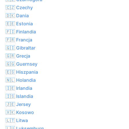
🇨🇿 Czechy
🇩🇰 Dania
🇪🇪 Estonia
🇫🇮 Finlandia
🇫🇷 Francja
🇬🇮 Gibraltar
🇬🇷 Grecja
🇬🇬 Guernsey
🇪🇸 Hiszpania
🇳🇱 Holandia
🇮🇪 Irlandia
🇮🇸 Islandia
🇯🇪 Jersey
🇽🇰 Kosowo
🇱🇹 Litwa
🇱🇺 Luksemburg