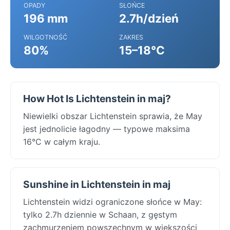
OPADY
SŁOŃCE
196 mm
2.7h/dzień
WILGOTNOŚĆ
ZAKRES
80%
15–18°C
How Hot Is Lichtenstein in maj?
Niewielki obszar Lichtenstein sprawia, że May
jest jednolicie łagodny — typowe maksima
16°C w całym kraju.
Sunshine in Lichtenstein in maj
Lichtenstein widzi ograniczone słońce w May:
tylko 2.7h dziennie w Schaan, z gęstym
zachmurzeniem powszechnym w większości