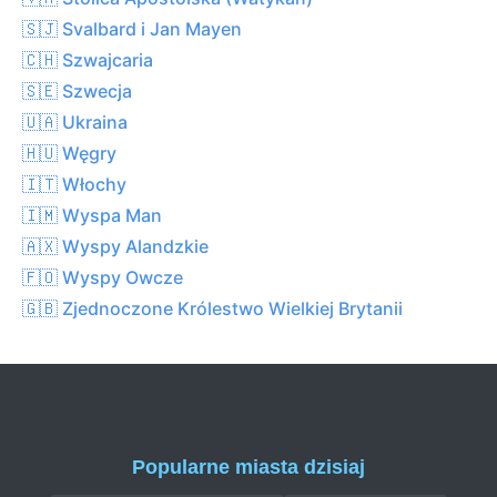
🇸🇯 Svalbard i Jan Mayen
🇨🇭 Szwajcaria
🇸🇪 Szwecja
🇺🇦 Ukraina
🇭🇺 Węgry
🇮🇹 Włochy
🇮🇲 Wyspa Man
🇦🇽 Wyspy Alandzkie
🇫🇴 Wyspy Owcze
🇬🇧 Zjednoczone Królestwo Wielkiej Brytanii
Popularne miasta dzisiaj