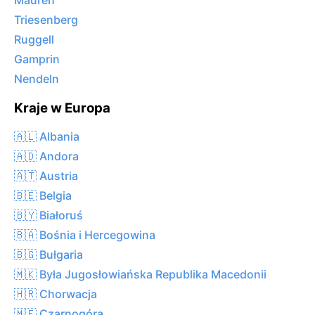
Mauren
Triesenberg
Ruggell
Gamprin
Nendeln
Kraje w Europa
🇦🇱 Albania
🇦🇩 Andora
🇦🇹 Austria
🇧🇪 Belgia
🇧🇾 Białoruś
🇧🇦 Bośnia i Hercegowina
🇧🇬 Bułgaria
🇲🇰 Była Jugosłowiańska Republika Macedonii
🇭🇷 Chorwacja
🇲🇪 Czarnogóra