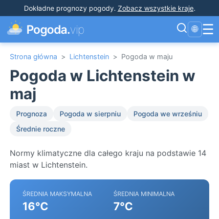
Dokładne prognozy pogody
.
Zobacz wszystkie kraje
.
☰
Pogoda.
vip
🌐
Strona główna
>
Lichtenstein
>
Pogoda w maju
Pogoda w Lichtenstein w
maj
Prognoza
Pogoda w sierpniu
Pogoda we wrześniu
Średnie roczne
Normy klimatyczne dla całego kraju na podstawie 14
miast w Lichtenstein.
ŚREDNIA MAKSYMALNA
ŚREDNIA MINIMALNA
16°C
7°C