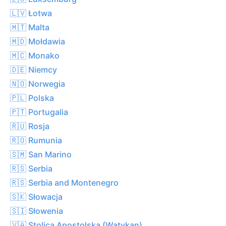
🇱🇻 Łotwa
🇲🇹 Malta
🇲🇩 Mołdawia
🇲🇨 Monako
🇩🇪 Niemcy
🇳🇴 Norwegia
🇵🇱 Polska
🇵🇹 Portugalia
🇷🇺 Rosja
🇷🇴 Rumunia
🇸🇲 San Marino
🇷🇸 Serbia
🇷🇸 Serbia and Montenegro
🇸🇰 Słowacja
🇸🇮 Słowenia
🇻🇦 Stolica Apostolska (Watykan)