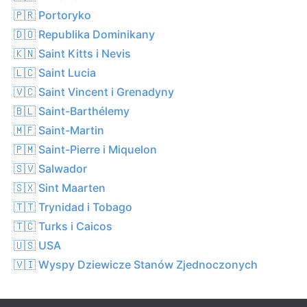
🇵🇷 Portoryko
🇩🇴 Republika Dominikany
🇰🇳 Saint Kitts i Nevis
🇱🇨 Saint Lucia
🇻🇨 Saint Vincent i Grenadyny
🇧🇱 Saint-Barthélemy
🇲🇫 Saint-Martin
🇵🇲 Saint-Pierre i Miquelon
🇸🇻 Salwador
🇸🇽 Sint Maarten
🇹🇹 Trynidad i Tobago
🇹🇨 Turks i Caicos
🇺🇸 USA
🇻🇮 Wyspy Dziewicze Stanów Zjednoczonych