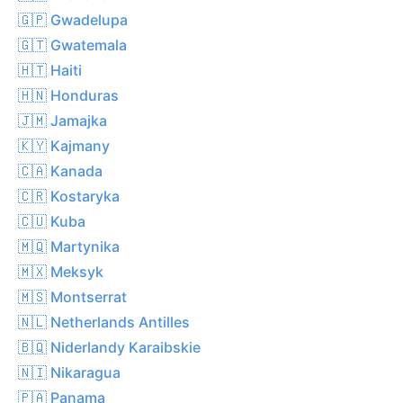
🇬🇵 Gwadelupa
🇬🇹 Gwatemala
🇭🇹 Haiti
🇭🇳 Honduras
🇯🇲 Jamajka
🇰🇾 Kajmany
🇨🇦 Kanada
🇨🇷 Kostaryka
🇨🇺 Kuba
🇲🇶 Martynika
🇲🇽 Meksyk
🇲🇸 Montserrat
🇳🇱 Netherlands Antilles
🇧🇶 Niderlandy Karaibskie
🇳🇮 Nikaragua
🇵🇦 Panama