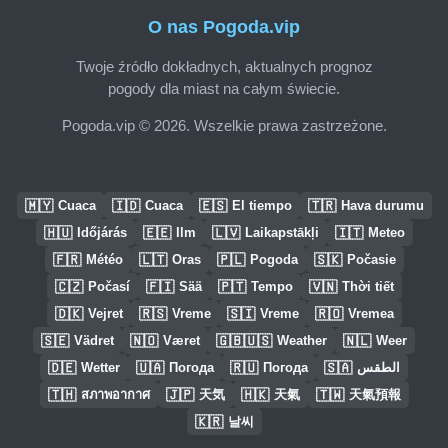
O nas Pogoda.vip
Twoje źródło dokładnych, aktualnych prognoz
pogody dla miast na całym świecie.
Pogoda.vip © 2026. Wszelkie prawa zastrzeżone.
🇲🇾
🇮🇩
🇪🇸
🇹🇷
Cuaca
Cuaca
El tiempo
Hava durumu
🇭🇺
🇪🇪
🇱🇻
🇮🇹
Időjárás
Ilm
Laikapstākļi
Meteo
🇫🇷
🇱🇹
🇵🇱
🇸🇰
Météo
Oras
Pogoda
Počasie
🇨🇿
🇫🇮
🇵🇹
🇻🇳
Počasí
Sää
Tempo
Thời tiết
🇩🇰
🇷🇸
🇸🇮
🇷🇴
Vejret
Vreme
Vreme
Vremea
🇸🇪
🇳🇴
🇬🇧🇺🇸
🇳🇱
Vädret
Været
Weather
Weer
🇩🇪
🇺🇦
🇷🇺
🇸🇦
Wetter
Погода
Погода
الطقس
🇹🇭
🇯🇵
🇭🇰
🇹🇼
สภาพอากาศ
天気
天氣
天氣預報
🇰🇷
날씨