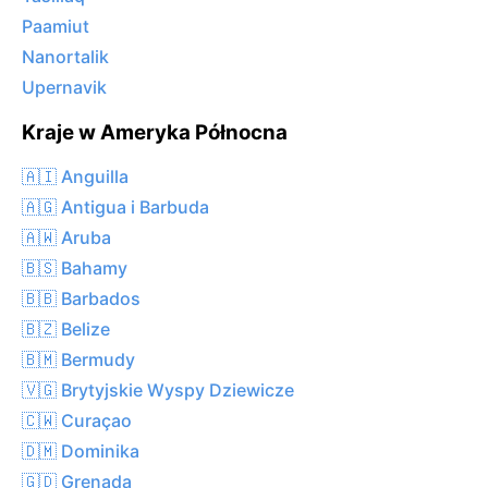
Paamiut
Nanortalik
Upernavik
Kraje w Ameryka Północna
🇦🇮 Anguilla
🇦🇬 Antigua i Barbuda
🇦🇼 Aruba
🇧🇸 Bahamy
🇧🇧 Barbados
🇧🇿 Belize
🇧🇲 Bermudy
🇻🇬 Brytyjskie Wyspy Dziewicze
🇨🇼 Curaçao
🇩🇲 Dominika
🇬🇩 Grenada