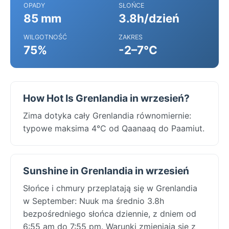
OPADY
SŁOŃCE
85 mm
3.8h/dzień
WILGOTNOŚĆ
ZAKRES
75%
-2–7°C
How Hot Is Grenlandia in wrzesień?
Zima dotyka cały Grenlandia równomiernie:
typowe maksima 4°C od Qaanaaq do Paamiut.
Sunshine in Grenlandia in wrzesień
Słońce i chmury przeplatają się w Grenlandia
w September: Nuuk ma średnio 3.8h
bezpośredniego słońca dziennie, z dniem od
6:55 am do 7:55 pm. Warunki zmieniają się z