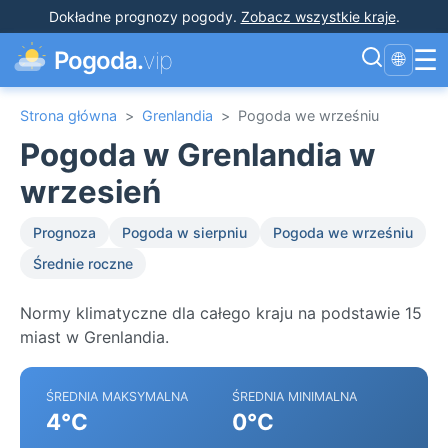
Dokładne prognozy pogody
.
Zobacz wszystkie kraje
.
☰
Pogoda.
vip
🌐
Strona główna
>
Grenlandia
>
Pogoda we wrześniu
Pogoda w Grenlandia w
wrzesień
Prognoza
Pogoda w sierpniu
Pogoda we wrześniu
Średnie roczne
Normy klimatyczne dla całego kraju na podstawie 15
miast w Grenlandia.
ŚREDNIA MAKSYMALNA
ŚREDNIA MINIMALNA
4°C
0°C