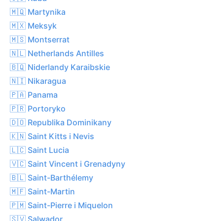
🇲🇶 Martynika
🇲🇽 Meksyk
🇲🇸 Montserrat
🇳🇱 Netherlands Antilles
🇧🇶 Niderlandy Karaibskie
🇳🇮 Nikaragua
🇵🇦 Panama
🇵🇷 Portoryko
🇩🇴 Republika Dominikany
🇰🇳 Saint Kitts i Nevis
🇱🇨 Saint Lucia
🇻🇨 Saint Vincent i Grenadyny
🇧🇱 Saint-Barthélemy
🇲🇫 Saint-Martin
🇵🇲 Saint-Pierre i Miquelon
🇸🇻 Salwador