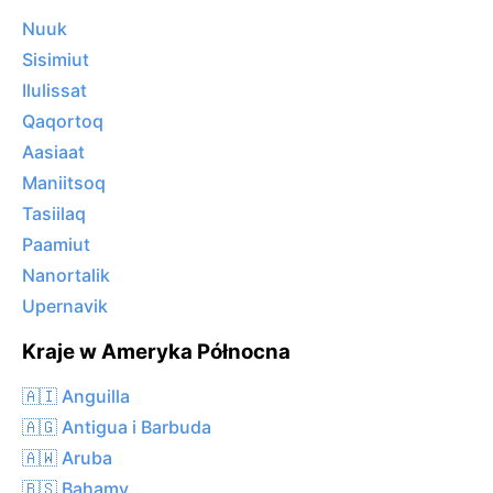
Nuuk
Sisimiut
Ilulissat
Qaqortoq
Aasiaat
Maniitsoq
Tasiilaq
Paamiut
Nanortalik
Upernavik
Kraje w Ameryka Północna
🇦🇮 Anguilla
🇦🇬 Antigua i Barbuda
🇦🇼 Aruba
🇧🇸 Bahamy