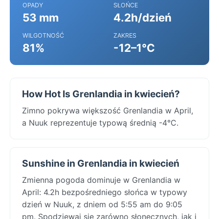
OPADY
SŁOŃCE
53 mm
4.2h/dzień
WILGOTNOŚĆ
ZAKRES
81%
-12–1°C
How Hot Is Grenlandia in kwiecień?
Zimno pokrywa większość Grenlandia w April,
a Nuuk reprezentuje typową średnią -4°C.
Sunshine in Grenlandia in kwiecień
Zmienna pogoda dominuje w Grenlandia w
April: 4.2h bezpośredniego słońca w typowy
dzień w Nuuk, z dniem od 5:55 am do 9:05
pm. Spodziewaj się zarówno słonecznych, jak i