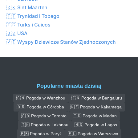
🇸🇽 Sint Maarten
🇹🇹 Trynidad i Tobago
🇹🇨 Turks i Caicos
🇺🇸 USA
🇻🇮 Wyspy Dziewicze Stanów Zjednoczonych
Popularne miasta dzisiaj
🇨🇳 Pogoda w Wenzhou
🇮🇳 Pogoda w Bengaluru
🇦🇷 Pogoda w Córdoba
🇰🇪 Pogoda w Kakamega
🇨🇦 Pogoda w Toronto
🇮🇩 Pogoda w Medan
🇮🇳 Pogoda w Lakhnau
🇳🇬 Pogoda w Lagos
🇫🇷 Pogoda w Paryż
🇵🇱 Pogoda w Warszawa