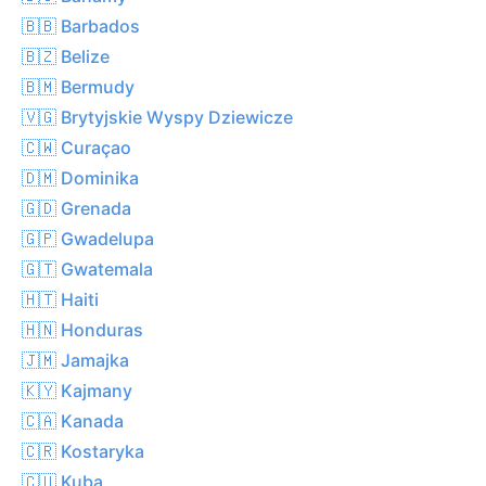
🇧🇧 Barbados
🇧🇿 Belize
🇧🇲 Bermudy
🇻🇬 Brytyjskie Wyspy Dziewicze
🇨🇼 Curaçao
🇩🇲 Dominika
🇬🇩 Grenada
🇬🇵 Gwadelupa
🇬🇹 Gwatemala
🇭🇹 Haiti
🇭🇳 Honduras
🇯🇲 Jamajka
🇰🇾 Kajmany
🇨🇦 Kanada
🇨🇷 Kostaryka
🇨🇺 Kuba