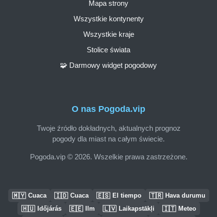
Mapa strony
Wszystkie kontynenty
Wszystkie kraje
Stolice świata
🧩 Darmowy widget pogodowy
O nas Pogoda.vip
Twoje źródło dokładnych, aktualnych prognoz
pogody dla miast na całym świecie.
Pogoda.vip © 2026. Wszelkie prawa zastrzeżone.
🇲🇾
🇮🇩
🇪🇸
🇹🇷
Cuaca
Cuaca
El tiempo
Hava durumu
🇭🇺
🇪🇪
🇱🇻
🇮🇹
Időjárás
Ilm
Laikapstākļi
Meteo