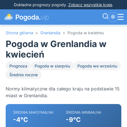
Dokładne prognozy pogody
.
Zobacz wszystkie kraje
.
☰
Pogoda.
vip
🌐
Strona główna
>
Grenlandia
>
Pogoda w kwietniu
Pogoda w Grenlandia w
kwiecień
Prognoza
Pogoda w sierpniu
Pogoda we wrześniu
Średnie roczne
Normy klimatyczne dla całego kraju na podstawie 15
miast w Grenlandia.
ŚREDNIA MAKSYMALNA
ŚREDNIA MINIMALNA
-4°C
-9°C