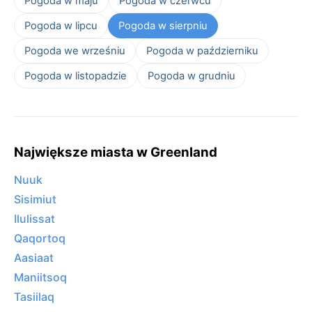
Pogoda w maju
Pogoda w czerwcu
Pogoda w lipcu
Pogoda w sierpniu
Pogoda we wrześniu
Pogoda w październiku
Pogoda w listopadzie
Pogoda w grudniu
Największe miasta w Greenland
Nuuk
Sisimiut
Ilulissat
Qaqortoq
Aasiaat
Maniitsoq
Tasiilaq