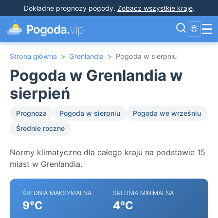
Dokładne prognozy pogody
.
Zobacz wszystkie kraje
.
☰
Pogoda.
vip
🌐
Strona główna
>
Grenlandia
>
Pogoda w sierpniu
Pogoda w Grenlandia w
sierpień
Prognoza
Pogoda w sierpniu
Pogoda we wrześniu
Średnie roczne
Normy klimatyczne dla całego kraju na podstawie 15
miast w Grenlandia.
ŚREDNIA MAKSYMALNA
ŚREDNIA MINIMALNA
9°C
4°C