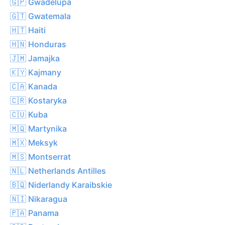
🇬🇵 Gwadelupa
🇬🇹 Gwatemala
🇭🇹 Haiti
🇭🇳 Honduras
🇯🇲 Jamajka
🇰🇾 Kajmany
🇨🇦 Kanada
🇨🇷 Kostaryka
🇨🇺 Kuba
🇲🇶 Martynika
🇲🇽 Meksyk
🇲🇸 Montserrat
🇳🇱 Netherlands Antilles
🇧🇶 Niderlandy Karaibskie
🇳🇮 Nikaragua
🇵🇦 Panama