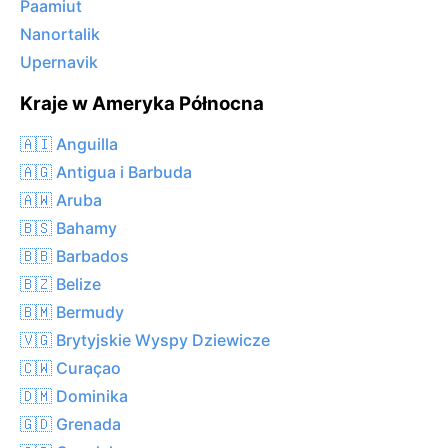
Paamiut
Nanortalik
Upernavik
Kraje w Ameryka Północna
🇦🇮 Anguilla
🇦🇬 Antigua i Barbuda
🇦🇼 Aruba
🇧🇸 Bahamy
🇧🇧 Barbados
🇧🇿 Belize
🇧🇲 Bermudy
🇻🇬 Brytyjskie Wyspy Dziewicze
🇨🇼 Curaçao
🇩🇲 Dominika
🇬🇩 Grenada