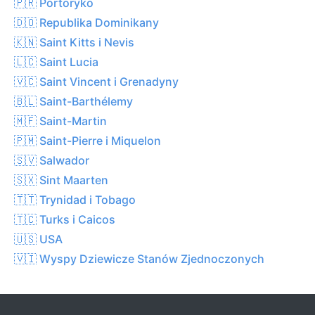
🇵🇷 Portoryko
🇩🇴 Republika Dominikany
🇰🇳 Saint Kitts i Nevis
🇱🇨 Saint Lucia
🇻🇨 Saint Vincent i Grenadyny
🇧🇱 Saint-Barthélemy
🇲🇫 Saint-Martin
🇵🇲 Saint-Pierre i Miquelon
🇸🇻 Salwador
🇸🇽 Sint Maarten
🇹🇹 Trynidad i Tobago
🇹🇨 Turks i Caicos
🇺🇸 USA
🇻🇮 Wyspy Dziewicze Stanów Zjednoczonych