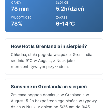
OPADY
SŁOŃCE
78 mm
5.2h/dzień
WILGOTNOŚĆ
ZAKRES
78%
6–14°C
How Hot Is Grenlandia in sierpień?
Chłodna, stała pogoda wszędzie: Grenlandia
średnio 9°C w August, z Nuuk jako
reprezentatywnym przykładem.
Sunshine in Grenlandia in sierpień
Zmienna pogoda dominuje w Grenlandia w
August: 5.2h bezpośredniego słońca w typowy
dzień w Nuuk, z dniem od 5:25 am do 9:45