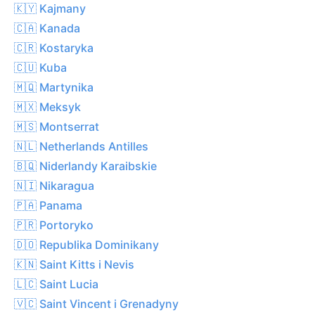
🇰🇾 Kajmany
🇨🇦 Kanada
🇨🇷 Kostaryka
🇨🇺 Kuba
🇲🇶 Martynika
🇲🇽 Meksyk
🇲🇸 Montserrat
🇳🇱 Netherlands Antilles
🇧🇶 Niderlandy Karaibskie
🇳🇮 Nikaragua
🇵🇦 Panama
🇵🇷 Portoryko
🇩🇴 Republika Dominikany
🇰🇳 Saint Kitts i Nevis
🇱🇨 Saint Lucia
🇻🇨 Saint Vincent i Grenadyny