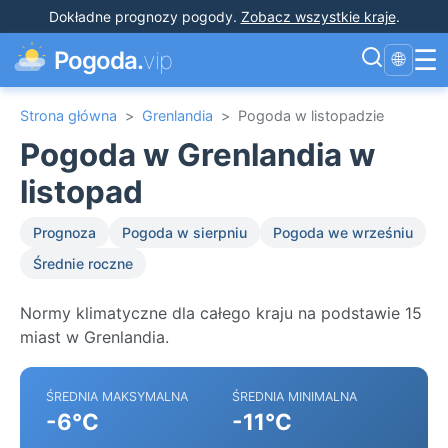
Dokładne prognozy pogody
.
Zobacz wszystkie kraje
.
☰
Pogoda.
vip
🌐
Strona główna
>
Grenlandia
>
Pogoda w listopadzie
Pogoda w Grenlandia w
listopad
Prognoza
Pogoda w sierpniu
Pogoda we wrześniu
Średnie roczne
Normy klimatyczne dla całego kraju na podstawie 15
miast w Grenlandia.
ŚREDNIA MAKSYMALNA
ŚREDNIA MINIMALNA
-6°C
-11°C