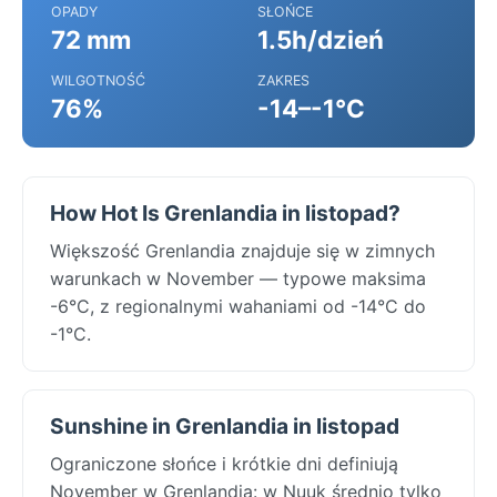
OPADY
SŁOŃCE
72 mm
1.5h/dzień
WILGOTNOŚĆ
ZAKRES
76%
-14–-1°C
How Hot Is Grenlandia in listopad?
Większość Grenlandia znajduje się w zimnych
warunkach w November — typowe maksima
-6°C, z regionalnymi wahaniami od -14°C do
-1°C.
Sunshine in Grenlandia in listopad
Ograniczone słońce i krótkie dni definiują
November w Grenlandia: w Nuuk średnio tylko