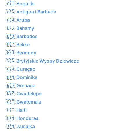
🇦🇮 Anguilla
🇦🇬 Antigua i Barbuda
🇦🇼 Aruba
🇧🇸 Bahamy
🇧🇧 Barbados
🇧🇿 Belize
🇧🇲 Bermudy
🇻🇬 Brytyjskie Wyspy Dziewicze
🇨🇼 Curaçao
🇩🇲 Dominika
🇬🇩 Grenada
🇬🇵 Gwadelupa
🇬🇹 Gwatemala
🇭🇹 Haiti
🇭🇳 Honduras
🇯🇲 Jamajka