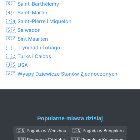
🇧🇱 Saint-Barthélemy
🇲🇫 Saint-Martin
🇵🇲 Saint-Pierre i Miquelon
🇸🇻 Salwador
🇸🇽 Sint Maarten
🇹🇹 Trynidad i Tobago
🇹🇨 Turks i Caicos
🇺🇸 USA
🇻🇮 Wyspy Dziewicze Stanów Zjednoczonych
Popularne miasta dzisiaj
🇨🇳 Pogoda w Wenzhou
🇮🇳 Pogoda w Bengaluru
🇦🇷 Pogoda w Córdoba
🇰🇪 Pogoda w Kakamega